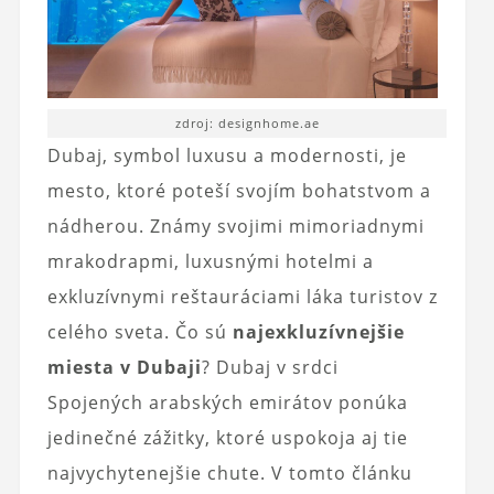
zdroj: designhome.ae
Dubaj, symbol luxusu a modernosti, je
mesto, ktoré poteší svojím bohatstvom a
nádherou. Známy svojimi mimoriadnymi
mrakodrapmi, luxusnými hotelmi a
exkluzívnymi reštauráciami láka turistov z
celého sveta. Čo sú
najexkluzívnejšie
miesta v Dubaji
? Dubaj v srdci
Spojených arabských emirátov ponúka
jedinečné zážitky, ktoré uspokoja aj tie
najvychytenejšie chute. V tomto článku