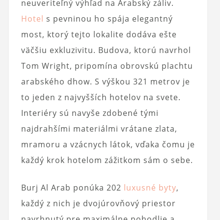
neuveriteľný výhľad na Arabský záliv.
Hotel
s pevninou ho spája elegantný
most, ktorý tejto lokalite dodáva ešte
väčšiu exkluzivitu. Budova, ktorú navrhol
Tom Wright, pripomína obrovskú plachtu
arabského dhow. S výškou 321 metrov je
to jeden z najvyšších hotelov na svete.
Interiéry sú navyše zdobené tými
najdrahšími materiálmi vrátane zlata,
mramoru a vzácnych látok, vďaka čomu je
každý krok hotelom zážitkom sám o sebe.
Burj Al Arab ponúka 202
luxusné byty
,
každý z nich je dvojúrovňový priestor
navrhnutý pre maximálne pohodlie a