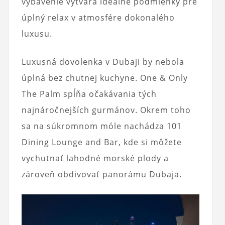
vybavenie vytvára ideálne podmienky pre
úplný relax v atmosfére dokonalého
luxusu.
Luxusná dovolenka v Dubaji by nebola
úplná bez chutnej kuchyne. One & Only
The Palm spĺňa očakávania tých
najnáročnejších gurmánov. Okrem toho
sa na súkromnom móle nachádza 101
Dining Lounge and Bar, kde si môžete
vychutnať lahodné morské plody a
zároveň obdivovať panorámu Dubaja.