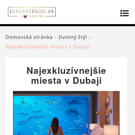
Domovská stránka
»
životný štýl
»
Najexkluzívnejšie miesta v Dubaji
Najexkluzívnejšie
miesta v Dubaji