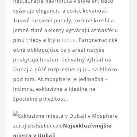
Reštaurácia navrhnutá v štýle art deco
vyžaruje eleganciu a sofistikovanosť.
Tmavé drevené panely, kožené kreslá a
jemné zlaté akcenty vytvárajú atmosféru
plnú triedy a štýlu
luxus
. Panoramatické
okná obklopujúce celý areál navyše
poskytujú hosťom úchvatný výhľad na
Dubaj a púšť rozprestierajúcu sa hlboko
pod ním. At.mosphere je jedinečná –
intímna, exkluzívna a ideálna na
špeciálne príležitosti.
zdroj:
visitdubai.com
Najexkluzívnejšie
miesta v Dubaji