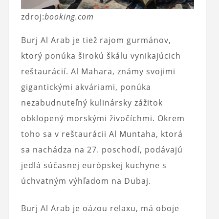
zdroj:
booking.com
Burj Al Arab je tiež rajom gurmánov,
ktorý ponúka širokú škálu vynikajúcich
reštaurácií. Al Mahara, známy svojimi
gigantickými akváriami, ponúka
nezabudnuteľný kulinársky zážitok
obklopený morskými živočíchmi. Okrem
toho sa v reštaurácii Al Muntaha, ktorá
sa nachádza na 27. poschodí, podávajú
jedlá súčasnej európskej kuchyne s
úchvatným výhľadom na Dubaj.
Burj Al Arab je oázou relaxu, má oboje