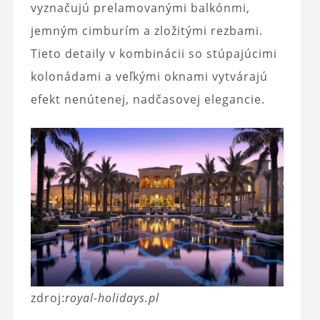
vyznačujú prelamovanými balkónmi,
jemným cimburím a zložitými rezbami.
Tieto detaily v kombinácii so stúpajúcimi
kolonádami a veľkými oknami vytvárajú
efekt nenútenej, nadčasovej elegancie.
zdroj:
royal-holidays.pl