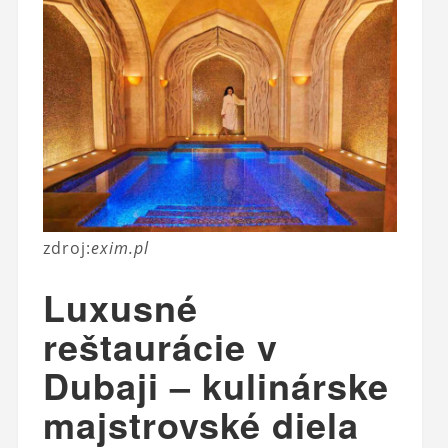
zdroj:
exim.pl
Luxusné
reštaurácie v
Dubaji – kulinárske
majstrovské diela