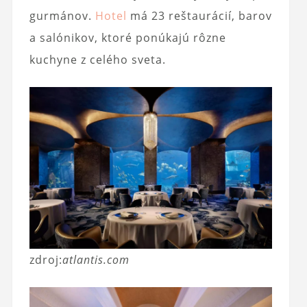
gurmánov.
Hotel
má 23 reštaurácií, barov
a salónikov, ktoré ponúkajú rôzne
kuchyne z celého sveta.
zdroj:
atlantis.com