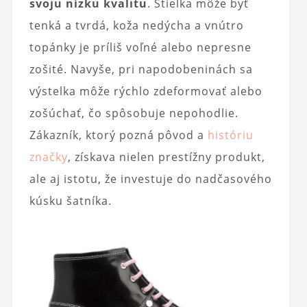
svoju nízku kvalitu
. Stielka môže byť
tenká a tvrdá, koža nedýcha a vnútro
topánky je príliš voľné alebo nepresne
zošité. Navyše, pri napodobeninách sa
výstelka môže rýchlo zdeformovať alebo
zošúchať, čo spôsobuje nepohodlie.
Zákazník, ktorý pozná pôvod a
históriu
značky
, získava nielen prestížny produkt,
ale aj istotu, že investuje do nadčasového
kúsku šatníka.