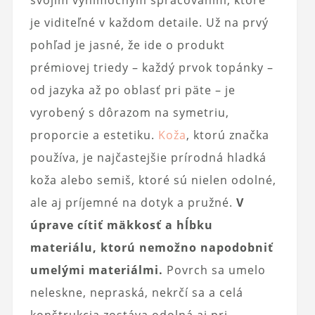
svojím výnimočným spracovaním, ktoré
je viditeľné v každom detaile. Už na prvý
pohľad je jasné, že ide o produkt
prémiovej triedy – každý prvok topánky –
od jazyka až po oblasť pri päte – je
vyrobený s dôrazom na symetriu,
proporcie a estetiku.
Koža
, ktorú značka
používa, je najčastejšie prírodná hladká
koža alebo semiš, ktoré sú nielen odolné,
ale aj príjemné na dotyk a pružné.
V
úprave cítiť mäkkosť a hĺbku
materiálu, ktorú nemožno napodobniť
umelými materiálmi.
Povrch sa umelo
neleskne, nepraská, nekrčí sa a celá