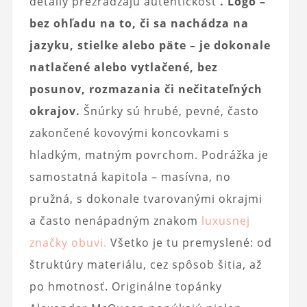
detaily prezrádzajú autentickosť
. Logo –
bez ohľadu na to, či sa nachádza na
jazyku, stielke alebo päte – je dokonale
natlačené alebo vytlačené, bez
posunov, rozmazania či nečitateľných
okrajov.
Šnúrky sú hrubé, pevné, často
zakončené kovovými koncovkami s
hladkým, matným povrchom. Podrážka je
samostatná kapitola – masívna, no
pružná, s dokonale tvarovanými okrajmi
a často nenápadným znakom
luxusnej
značky obuvi.
Všetko je tu premyslené: od
štruktúry materiálu, cez spôsob šitia, až
po hmotnosť. Originálne topánky