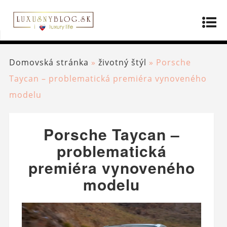
Domovská stránka
»
životný štýl
»
Porsche
Taycan – problematická premiéra vynoveného
modelu
Porsche Taycan –
problematická
premiéra vynoveného
modelu