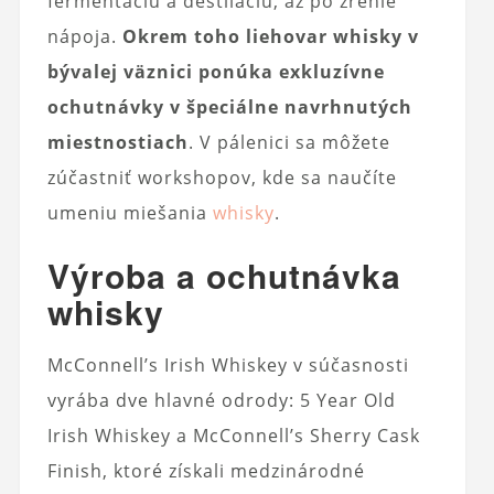
fermentáciu a destiláciu, až po zrenie
nápoja.
Okrem toho liehovar whisky v
bývalej väznici ponúka exkluzívne
ochutnávky v špeciálne navrhnutých
miestnostiach
. V pálenici sa môžete
zúčastniť workshopov, kde sa naučíte
umeniu miešania
whisky
.
Výroba a ochutnávka
whisky
McConnell’s Irish Whiskey v súčasnosti
vyrába dve hlavné odrody: 5 Year Old
Irish Whiskey a McConnell’s Sherry Cask
Finish, ktoré získali medzinárodné