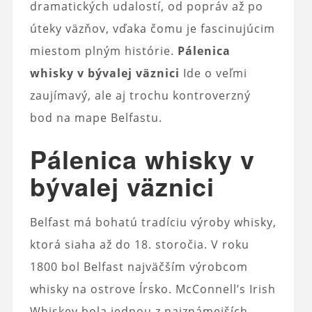
dramatických udalostí, od popráv až po
úteky väzňov, vďaka čomu je fascinujúcim
miestom plným histórie.
Pálenica
whisky v bývalej väznici
Ide o veľmi
zaujímavý, ale aj trochu kontroverzný
bod na mape Belfastu.
Pálenica whisky v
bývalej väznici
Belfast má bohatú tradíciu výroby whisky,
ktorá siaha až do 18. storočia. V roku
1800 bol Belfast najväčším výrobcom
whisky na ostrove Írsko. McConnell’s Irish
Whiskey bola jednou z najznámejších