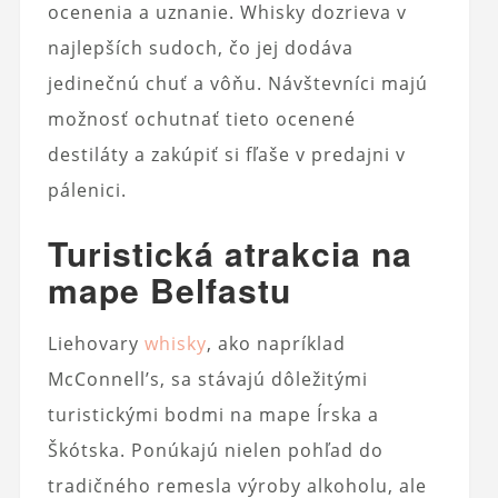
ocenenia a uznanie. Whisky dozrieva v
najlepších sudoch, čo jej dodáva
jedinečnú chuť a vôňu. Návštevníci majú
možnosť ochutnať tieto ocenené
destiláty a zakúpiť si fľaše v predajni v
pálenici.
Turistická atrakcia na
mape Belfastu
Liehovary
whisky
, ako napríklad
McConnell’s, sa stávajú dôležitými
turistickými bodmi na mape Írska a
Škótska. Ponúkajú nielen pohľad do
tradičného remesla výroby alkoholu, ale