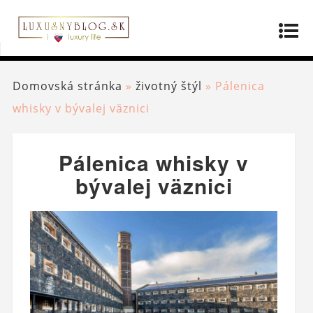
Domovská stránka
»
životný štýl
»
Pálenica
whisky v bývalej väznici
Pálenica whisky v
bývalej väznici