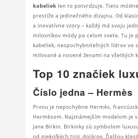
kabeliek
len to potvrdzuje. Tieto módne
prestíže a jedinečného dizajnu. Od kla
a inovatívne vzory – každý má svoju jedi
milovníkov módy po celom svete. Tu je p
kabeliek, nespochybniteľných lídrov vo 
milované a nosené ženami na všetkých 
Top 10 značiek lux
Číslo jedna – Hermès
Prvou je nepochybne Hermès, francúzsk
Hermèsom. Najznámejším modelom je s
Jane Birkin. Birkinky sú symbolom luxus
od niekoľkých tisíc dolárov. Ďalšou klas