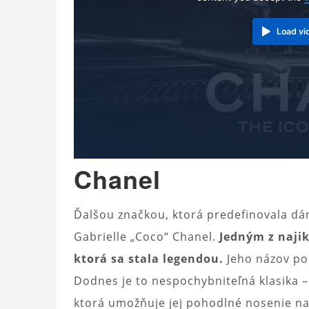
Load vi
Chanel
Ďalšou značkou, ktorá predefinovala dám
Gabrielle „Coco“ Chanel.
Jedným z najik
ktorá sa stala legendou.
Jeho názov po
Dodnes je to nespochybniteľná klasika –
ktorá umožňuje jej pohodlné nosenie n