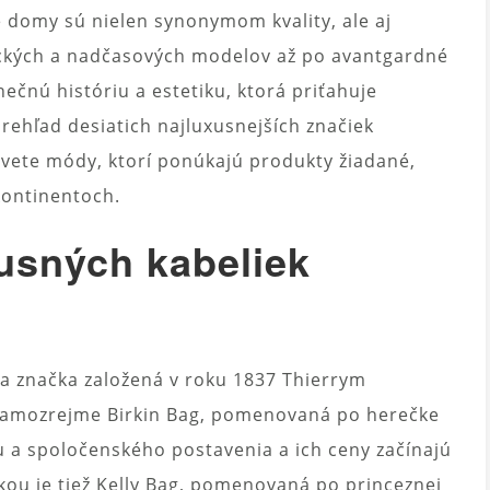
 domy sú nielen synonymom kvality, ale aj
sických a nadčasových modelov až po avantgardné
nečnú históriu a estetiku, ktorá priťahuje
rehľad desiatich najluxusnejších značiek
svete módy, ktorí ponúkajú produkty žiadané,
kontinentoch.
usných kabeliek
a značka založená v roku 1837 Thierrym
amozrejme Birkin Bag, pomenovaná po herečke
u a spoločenského postavenia a ich ceny začínajú
ikou je tiež Kelly Bag, pomenovaná po princeznej