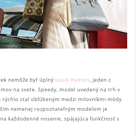
liek nemôže byť úplný
Louis Vuitton
, jeden z
omov na svete. Speedy, model uvedený na trh v
sa rýchlo stal obľúbeným medzi milovníkmi módy
 Ďalším nemenej rozpoznateľným modelom je
a na každodenné nosenie, spájajúca funkčnosť s