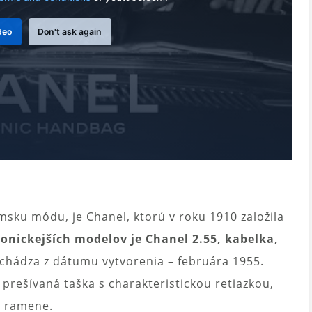
deo
Don't ask again
sku módu, je Chanel, ktorú v roku 1910 založila
onickejších modelov je Chanel 2.55, kabelka,
chádza z dátumu vytvorenia – februára 1955.
 prešívaná taška s charakteristickou retiazkou,
a ramene.