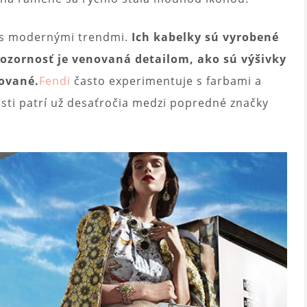
u s modernými trendmi.
Ich kabelky sú vyrobené
pozornosť je venovaná detailom, ako sú výšivky
cované.
Fendi
často experimentuje s farbami a
osti patrí už desaťročia medzi popredné značky