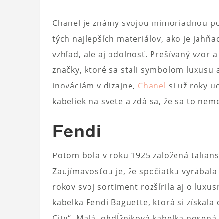
Chanel je známy svojou mimoriadnou poz
tých najlepších materiálov, ako je jahňac
vzhľad, ale aj odolnosť. Prešívaný vzor a
značky, ktoré sa stali symbolom luxusu a
inováciám v dizajne,
Chanel
si už roky ud
kabeliek na svete a zdá sa, že sa to nem
Fendi
Potom bola v roku 1925 založená talians
Zaujímavosťou je, že spočiatku vyrábal
rokov svoj sortiment rozšírila aj o luxu
kabelka Fendi Baguette, ktorá si získala
City“. Malá, obdĺžniková kabelka nosen