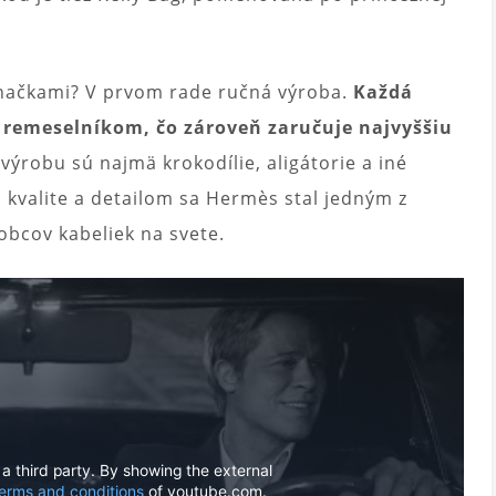
značkami? V prvom rade ručná výroba.
Každá
m remeselníkom, čo zároveň zaručuje najvyššiu
výrobu sú najmä krokodílie, aligátorie a iné
 kvalite a detailom sa Hermès stal jedným z
obcov kabeliek na svete.
 a third party. By showing the external
erms and conditions
of youtube.com.