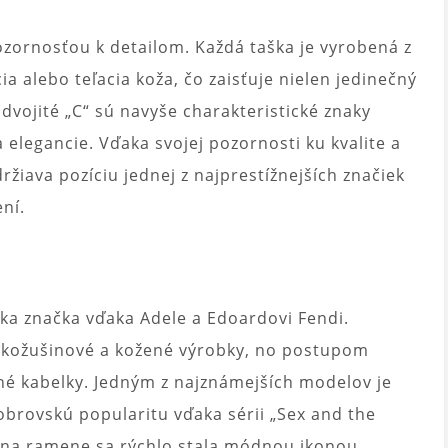
ornosťou k detailom. Každá taška je vyrobená z
ia alebo teľacia koža, čo zaisťuje nielen jedinečný
 dvojité „C“ sú navyše charakteristické znaky
 elegancie. Vďaka svojej pozornosti ku kvalite a
ržiava pozíciu jednej z najprestížnejších značiek
ení.
ka značka vďaka Adele a Edoardovi Fendi.
a kožušinové a kožené výrobky, no postupom
sné kabelky. Jedným z najznámejších modelov je
 obrovskú popularitu vďaka sérii „Sex and the
á na ramene sa rýchlo stala módnou ikonou.