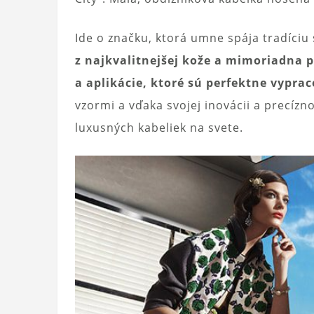
Ide o značku, ktorá umne spája tradíci
z najkvalitnejšej kože a mimoriadna 
a aplikácie, ktoré sú perfektne vypra
vzormi a vďaka svojej inovácii a precízn
luxusných kabeliek na svete.