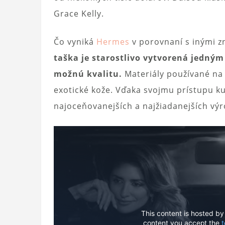
Grace Kelly.
Čo vyniká
Hermes
v porovnaní s inými 
taška je starostlivo vytvorená jedný
možnú kvalitu.
Materiály používané na 
exotické kože. Vďaka svojmu prístupu ku
najoceňovanejších a najžiadanejších výr
This content is hosted by
content you accept the
t