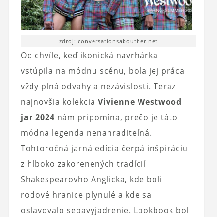
zdroj: conversationsabouther.net
Od chvíle, keď ikonická návrhárka
vstúpila na módnu scénu, bola jej práca
vždy plná odvahy a nezávislosti. Teraz
najnovšia kolekcia
Vivienne Westwood
jar 2024
nám pripomína, prečo je táto
módna legenda nenahraditeľná.
Tohtoročná jarná edícia čerpá inšpiráciu
z hlboko zakorenených tradícií
Shakespearovho Anglicka, kde boli
rodové hranice plynulé a kde sa
oslavovalo sebavyjadrenie. Lookbook bol