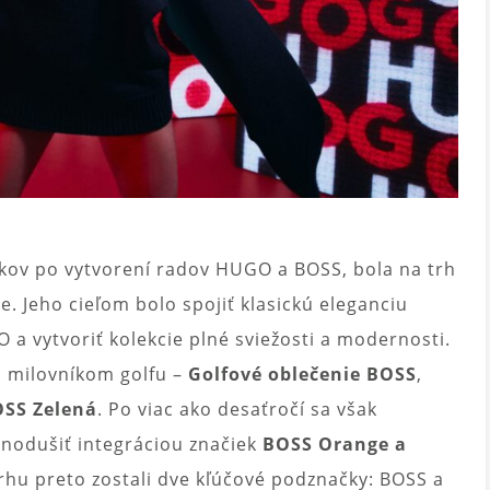
rokov po vytvorení radov HUGO a BOSS, bola na trh
 Jeho cieľom bolo spojiť klasickú eleganciu
 vytvoriť kolekcie plné sviežosti a modernosti.
á milovníkom golfu –
Golfové oblečenie BOSS
,
SS Zelená
. Po viac ako desaťročí sa však
dnodušiť integráciou značiek
BOSS Orange a
rhu preto zostali dve kľúčové podznačky: BOSS a