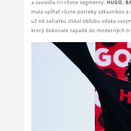
a zaviedla tri rôzne segmenty:
HUGO, BA
mala spĺňať rôzne potreby zákazníkov a
už od začiatku získal obľubu vďaka svo
ktorý dokonale zapadá do moderných t