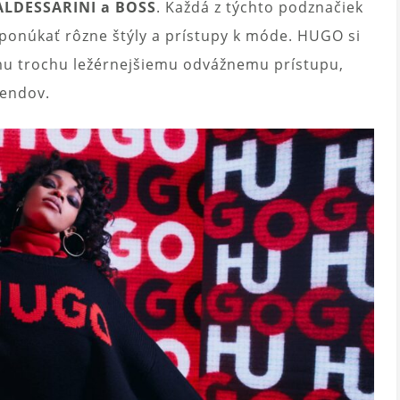
LDESSARINI a BOSS
. Každá z týchto podznačiek
 ponúkať rôzne štýly a prístupy k móde. HUGO si
jmu trochu ležérnejšiemu odvážnemu prístupu,
rendov.