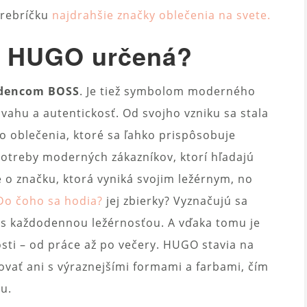
 rebríčku
najdrahšie značky oblečenia na svete.
ka HUGO určená?
odencom BOSS
. Je tiež symbolom moderného
vahu a autentickosť. Od svojho vzniku sa stala
 oblečenia, ktoré sa ľahko prispôsobuje
otreby moderných zákazníkov, ktorí hľadajú
de o značku, ktorá vyniká svojim ležérnym, no
Do čoho sa hodia?
jej zbierky? Vyznačujú sa
 s každodennou ležérnosťou. A vďaka tomu je
osti – od práce až po večery. HUGO stavia na
vať ani s výraznejšími formami a farbami, čím
vu.