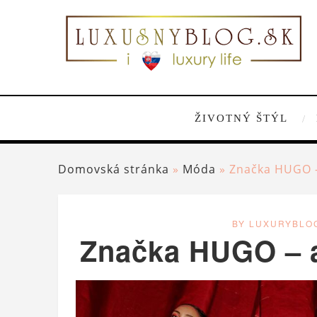
ŽIVOTNÝ ŠTÝL
Domovská stránka
»
Móda
»
Značka HUGO –
BY LUXURYBLO
Značka HUGO – a