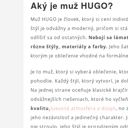
Aký je muž HUGO?
Muž HUGO je človek, ktorý si cení individ
štýl je odvážny a moderný, pričom si s
odlíšiť sa od ostatných.
Nebojí sa láma
rôzne štýly, materiály a farby.
Jeho šat
ktorým je oblečenie vhodné na formálne 
Je to muž, ktorý si vyberá oblečenie, k
pohodlie. Každý štýl, ktorý vytvorí, je
Na jednej strane oceňuje klasické krajčí
odvážnejších riešeniach, ktoré ho vyčle
kvalitu,
luxusná atmosféra a dizajn
, no 
jeho nezávislosť a jedinečný charakter. J
nie strnulo, jeho štýl je prirodzeným 