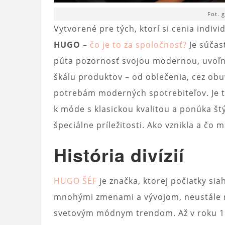
Fot. 
Vytvorené pre tých, ktorí si cenia indiv
HUGO
–
čo je to za spoločnosť?
Je súčas
púta pozornosť svojou modernou, uvoľn
škálu produktov – od oblečenia, cez ob
potrebám moderných spotrebiteľov. Je t
k móde s klasickou kvalitou a ponúka štý
špeciálne príležitosti. Ako vznikla a č
História divízií
HUGO ŠÉF
je značka, ktorej počiatky si
mnohými zmenami a vývojom, neustále ro
svetovým módnym trendom. Až v roku 1993