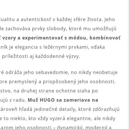
ualitu a autentickosť v každej sfére života. Jeho
tále zachováva prvky slobody, ktoré mu umožňujú
ť vzory a experimentovať s módou, kombinovať
ník je elegancia s ležérnymi prvkami, vďaka
príležitosti aj každodenné výzvy.
toré odráža jeho sebavedomie, no nikdy neobetuje
 dobre premyslený a prispôsobený jeho osobnosti.
rstvo, na druhej strane ochotne siaha po
ňujú z radu.
Muž HUGO sa zameriava na
zároveň hľadá jedinečné detaily, ktoré zdôrazňujú
e to niekto, kto vždy vyzerá elegantne, ale nikdy
odrazom jeho osobnosti – dynamický, moderný a