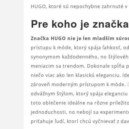
HUGO, ktoré sú nepochybne zahrnuté v
Pre koho je znač
Značka HUGO nie je len mladším súr
prístupu k móde, ktorý spája ľahkosť, od
synonymom každodenného, ​​no štýlového
meniacim sa trendom. Dokonale spĺňa p
niečo viac ako len klasickú eleganciu. I
zároveň moderným prístupom k móde.
odvážnym štýlom, ktorý spája eleganciu
toto oblečenie ideálne na rôzne príležit
jednoduchosti, no nebojí sa experimento
priťahuje ľudí, ktorí chcú vyčnievať z da