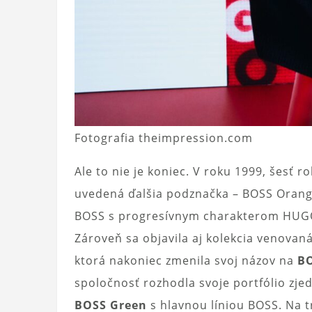
Fotografia theimpression.com
Ale to nie je koniec. V roku 1999, šesť 
uvedená ďalšia podznačka – BOSS Orange.
BOSS s progresívnym charakterom HUGO a
Zároveň sa objavila aj kolekcia venovan
ktorá nakoniec zmenila svoj názov na
BO
spoločnosť rozhodla svoje portfólio zje
BOSS Green
s hlavnou líniou BOSS. Na t