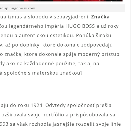
group.hugoboss.com
idualizmus a slobodu v sebavyjadrení.
Značka
ťou legendárneho impéria HUGO BOSS a už roky
enou a autentickou estetikou. Ponúka širokú
uv, až po doplnky, ktoré dokonale zodpovedajú
o značka, ktorá dokonale spája moderný prístup
ly ako na každodenné použitie, tak aj na
o má spoločné s materskou značkou?
ahajú do roku 1924. Odvtedy spoločnosť prešla
zširovala svoje portfólio a prispôsobovala sa
 sa však rozhodla jasnejšie rozdeliť svoje línie