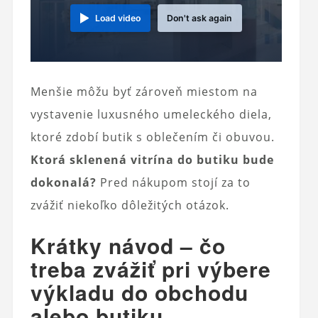
Load video
Don't ask again
Menšie môžu byť zároveň miestom na
vystavenie luxusného umeleckého diela,
ktoré zdobí butik s oblečením či obuvou.
Ktorá sklenená vitrína do butiku bude
dokonalá?
Pred nákupom stojí za to
zvážiť niekoľko dôležitých otázok.
Krátky návod – čo
treba zvážiť pri výbere
výkladu do obchodu
alebo butiku