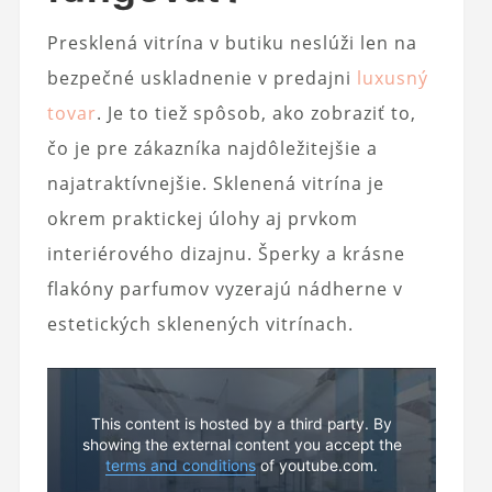
Presklená vitrína v butiku neslúži len na
bezpečné uskladnenie v predajni
luxusný
tovar
. Je to tiež spôsob, ako zobraziť to,
čo je pre zákazníka najdôležitejšie a
najatraktívnejšie. Sklenená vitrína je
okrem praktickej úlohy aj prvkom
interiérového dizajnu. Šperky a krásne
flakóny parfumov vyzerajú nádherne v
estetických sklenených vitrínach.
This content is hosted by a third party. By
showing the external content you accept the
terms and conditions
of youtube.com.