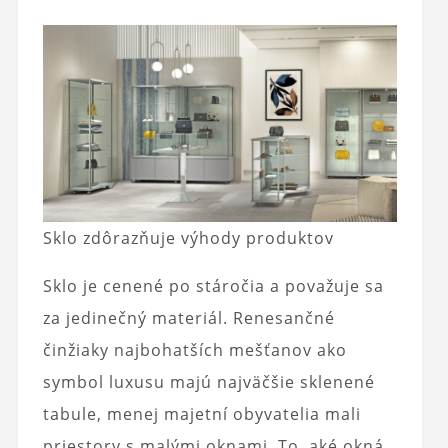
Sklo zdôrazňuje výhody produktov
Sklo je cenené po stáročia a považuje sa
za jedinečný materiál. Renesančné
činžiaky najbohatších mešťanov ako
symbol luxusu majú najväčšie sklenené
tabule, menej majetní obyvatelia mali
priestory s malými oknami. To, aké okná