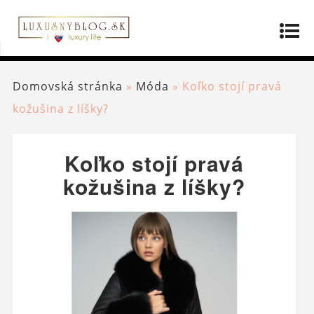
Domovská stránka
»
Móda
»
Koľko stojí pravá
kožušina z líšky?
Koľko stojí pravá
kožušina z líšky?