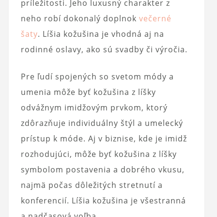
príležitosti. Jeho luxusný charakter z
neho robí dokonalý doplnok
večerné
šaty
. Líšia kožušina je vhodná aj na
rodinné oslavy, ako sú svadby či výročia.
Pre ľudí spojených so svetom módy a
umenia môže byť kožušina z líšky
odvážnym imidžovým prvkom, ktorý
zdôrazňuje individuálny štýl a umelecký
prístup k móde. Aj v biznise, kde je imidž
rozhodujúci, môže byť kožušina z líšky
symbolom postavenia a dobrého vkusu,
najmä počas dôležitých stretnutí a
konferencií. Líšia kožušina je všestranná
a nadčasová voľba.