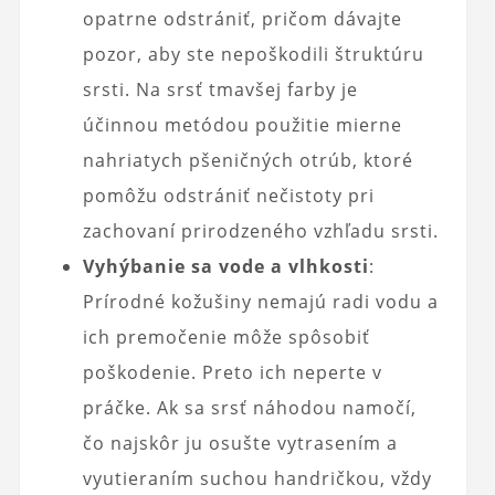
opatrne odstrániť, pričom dávajte
pozor, aby ste nepoškodili štruktúru
srsti. Na srsť tmavšej farby je
účinnou metódou použitie mierne
nahriatych pšeničných otrúb, ktoré
pomôžu odstrániť nečistoty pri
zachovaní prirodzeného vzhľadu srsti.
Vyhýbanie sa vode a vlhkosti
:
Prírodné kožušiny nemajú radi vodu a
ich premočenie môže spôsobiť
poškodenie. Preto ich neperte v
práčke. Ak sa srsť náhodou namočí,
čo najskôr ju osušte vytrasením a
vyutieraním suchou handričkou, vždy