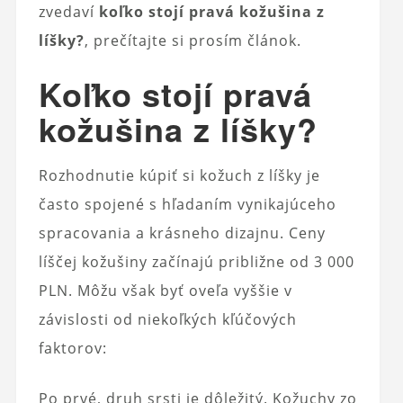
zvedaví
koľko stojí pravá kožušina z
líšky?
, prečítajte si prosím článok.
Koľko stojí pravá
kožušina z líšky?
Rozhodnutie kúpiť si kožuch z líšky je
často spojené s hľadaním vynikajúceho
spracovania a krásneho dizajnu. Ceny
líščej kožušiny začínajú približne od 3 000
PLN. Môžu však byť oveľa vyššie v
závislosti od niekoľkých kľúčových
faktorov:
Po prvé, druh srsti je dôležitý. Kožuchy zo