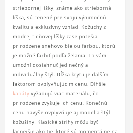
striebornej líšky, známe ako strieborná
líška, sú cenené pre svoju výnimočnú
kvalitu a exkluzívny vzhľad. Kožuchy z
modrej tieňovej líšky zase potešia
prirodzene snehovo bielou farbou, ktorú
je možné farbiť podľa želania. To vám
umožní dosiahnuť jedinečný a
individuálny štýl. Dĺžka krytu je ďalším
faktorom ovplyvňujúcim cenu. Dlhšie
kabáty
vyžadujú viac materiálu, čo
prirodzene zvyšuje ich cenu. Konečnú
cenu navyše ovplyvňuje aj model a štýl
kožušiny. Klasické strihy môžu byť
lacnejšie ako tie, ktoré sú momentálne na