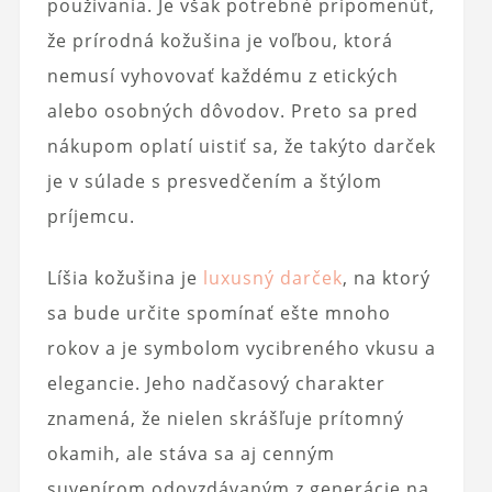
používania. Je však potrebné pripomenúť,
že prírodná kožušina je voľbou, ktorá
nemusí vyhovovať každému z etických
alebo osobných dôvodov. Preto sa pred
nákupom oplatí uistiť sa, že takýto darček
je v súlade s presvedčením a štýlom
príjemcu.
Líšia kožušina je
luxusný darček
, na ktorý
sa bude určite spomínať ešte mnoho
rokov a je symbolom vycibreného vkusu a
elegancie. Jeho nadčasový charakter
znamená, že nielen skrášľuje prítomný
okamih, ale stáva sa aj cenným
suvenírom odovzdávaným z generácie na