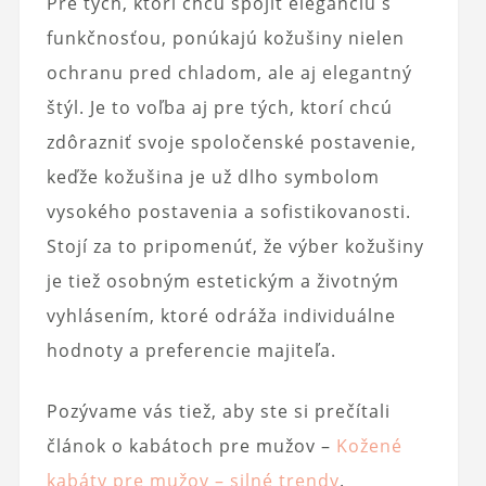
Pre tých, ktorí chcú spojiť eleganciu s
funkčnosťou, ponúkajú kožušiny nielen
ochranu pred chladom, ale aj elegantný
štýl. Je to voľba aj pre tých, ktorí chcú
zdôrazniť svoje spoločenské postavenie,
keďže kožušina je už dlho symbolom
vysokého postavenia a sofistikovanosti.
Stojí za to pripomenúť, že výber kožušiny
je tiež osobným estetickým a životným
vyhlásením, ktoré odráža individuálne
hodnoty a preferencie majiteľa.
Pozývame vás tiež, aby ste si prečítali
článok o kabátoch pre mužov –
Kožené
kabáty pre mužov – silné trendy
.