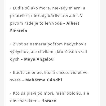
• Ľudia sú ako more, niekedy mierni a
priateľskí, niekedy búrliví a zradní. V
prvom rade je to len voda –
Albert
Einstein
• Život sa nemeria počtom nádychov a
výdychov, ale chvíľami, ktoré vám vzali
dych –
Maya Angelou
• Buďte zmenou, ktorú chcete vidieť vo
svete –
Mahátma Gándhí
• Kto sa plaví po mori, mení oblohu, ale
nie charakter –
Horace