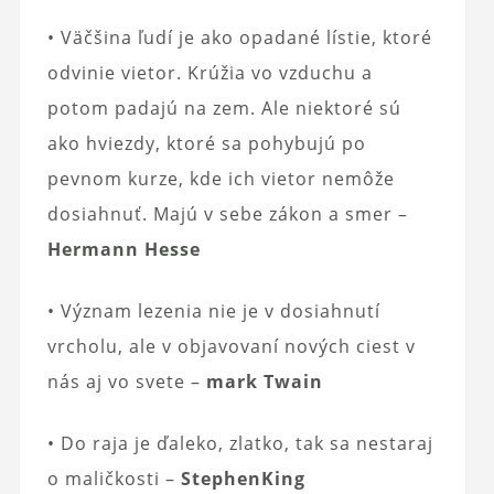
• Väčšina ľudí je ako opadané lístie, ktoré
odvinie vietor. Krúžia vo vzduchu a
potom padajú na zem. Ale niektoré sú
ako hviezdy, ktoré sa pohybujú po
pevnom kurze, kde ich vietor nemôže
dosiahnuť. Majú v sebe zákon a smer –
Hermann Hesse
• Význam lezenia nie je v dosiahnutí
vrcholu, ale v objavovaní nových ciest v
nás aj vo svete –
mark Twain
• Do raja je ďaleko, zlatko, tak sa nestaraj
o maličkosti –
StephenKing