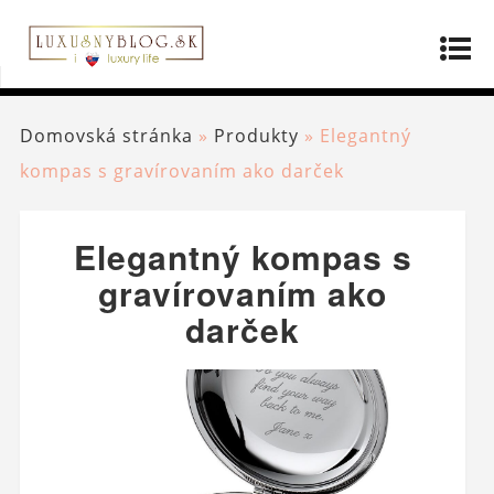
Domovská stránka
»
Produkty
»
Elegantný
kompas s gravírovaním ako darček
Elegantný kompas s
gravírovaním ako
darček