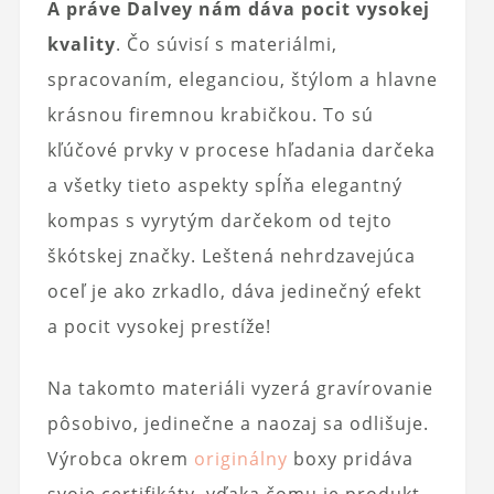
A práve Dalvey nám dáva pocit vysokej
kvality
. Čo súvisí s materiálmi,
spracovaním, eleganciou, štýlom a hlavne
krásnou firemnou krabičkou. To sú
kľúčové prvky v procese hľadania darčeka
a všetky tieto aspekty spĺňa elegantný
kompas s vyrytým darčekom od tejto
škótskej značky. Leštená nehrdzavejúca
oceľ je ako zrkadlo, dáva jedinečný efekt
a pocit vysokej prestíže!
Na takomto materiáli vyzerá gravírovanie
pôsobivo, jedinečne a naozaj sa odlišuje.
Výrobca okrem
originálny
boxy pridáva
svoje certifikáty, vďaka čomu je produkt