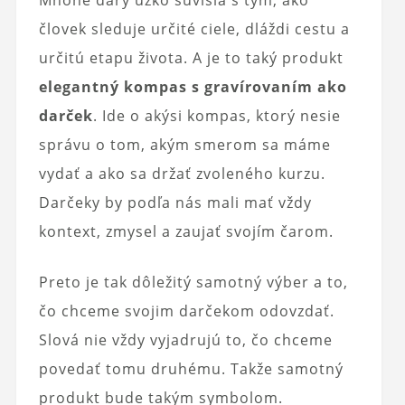
Mnohé dary úzko súvisia s tým, ako
človek sleduje určité ciele, dláždi cestu a
určitú etapu života. A je to taký produkt
elegantný kompas s gravírovaním ako
darček
. Ide o akýsi kompas, ktorý nesie
správu o tom, akým smerom sa máme
vydať a ako sa držať zvoleného kurzu.
Darčeky by podľa nás mali mať vždy
kontext, zmysel a zaujať svojím čarom.
Preto je tak dôležitý samotný výber a to,
čo chceme svojim darčekom odovzdať.
Slová nie vždy vyjadrujú to, čo chceme
povedať tomu druhému. Takže samotný
produkt bude takým symbolom.