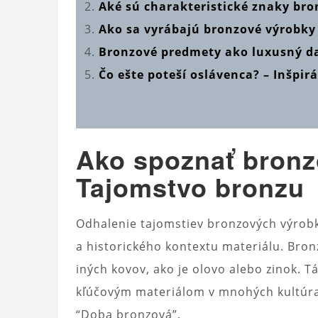
Aké sú charakteristické znaky bro
Ako sa vyrábajú bronzové výrobky
Bronzové predmety ako luxusný d
Čo ešte poteší oslávenca? – Inšpir
Ako spoznať bronz
Tajomstvo bronzu
Odhalenie tajomstiev bronzových výrobk
a historického kontextu materiálu. Bronz
iných kovov, ako je olovo alebo zinok. T
kľúčovým materiálom v mnohých kultúrac
“Doba bronzová”.