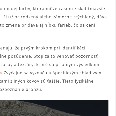
tohnedej farby, ktorá môže časom získať tmavšie
, či už prirodzený alebo zámerne zrýchlený, dáva
o zmena pridáva aj hĺbku farieb, čo sa cení
enajú, že prvým krokom pri identifikácii
ne posúdenie. Stojí za to venovať pozornosť
farby a textúry, ktoré sú priamym výsledkom
y
Zvyčajne sa vyznačujú špecifickým chladivým
mi z iných kovov sú ťažšie. Tieto fyzikálne
rozpoznanie bronzu.