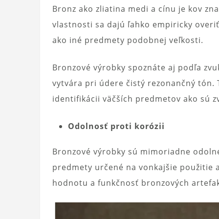
Bronz ako zliatina medi a cínu je kov zn
vlastnosti sa dajú ľahko empiricky over
ako iné predmety podobnej veľkosti.
Bronzové výrobky spoznáte aj podľa zvu
vytvára pri údere čistý rezonančný tón. 
identifikácii väčších predmetov ako sú 
Odolnosť proti korózii
Bronzové výrobky sú mimoriadne odolné v
predmety určené na vonkajšie použitie a
hodnotu a funkčnosť bronzových artefa