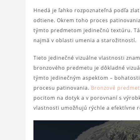
Hnedá je ľahko rozpoznateľná podľa zla
odtiene. Okrem toho proces patinovania
týmto predmetom jedinečnú textúru. Tát
najmä v oblasti umenia a starožitností.
Tieto jedinečné vizuálne vlastnosti znam
bronzového predmetu je dôkladné vizuál
týmto jedinečným aspektom – bohatosti 
procesu patinovania.
Bronzové predmet
pocitom na dotyk a v porovnaní s výrobka
vlastnosti umožňujú rýchle a efektívne 