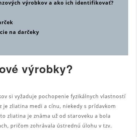
nzových výrobkov a ako ich identifikovať?
arček
ácie na darčeky
ové výrobky?
ov si vyžaduje pochopenie fyzikálnych vlastností
 je zliatina medi a cínu, niekedy s prídavkom
áto zliatina je známa už od staroveku a bola
h, pričom zohrávala ústrednú úlohu v tzv.