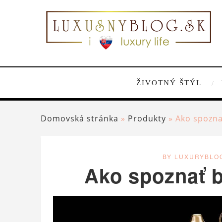
ŽIVOTNÝ ŠTÝL
Domovská stránka
»
Produkty
»
Ako spozna
BY LUXURYBLO
Ako spoznať 