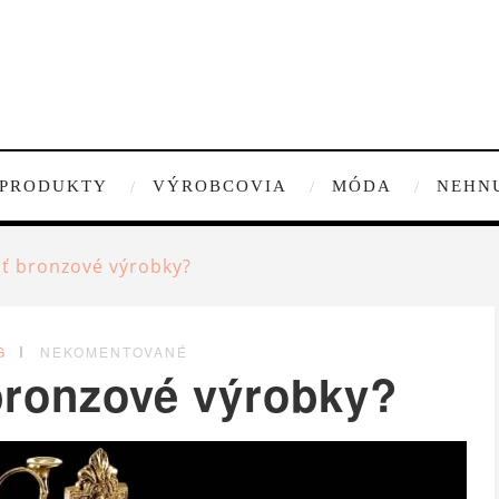
PRODUKTY
VÝROBCOVIA
MÓDA
NEHN
ť bronzové výrobky?
G
NEKOMENTOVANÉ
bronzové výrobky?