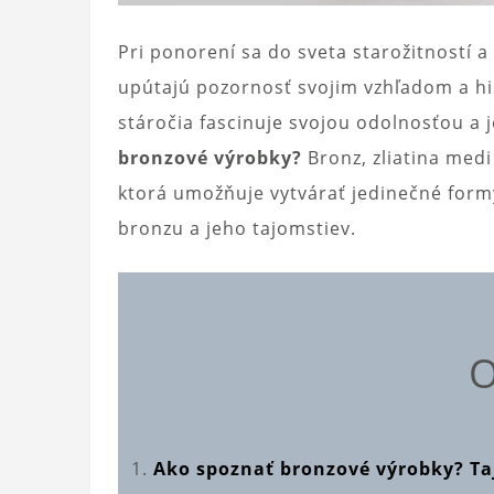
Pri ponorení sa do sveta starožitností 
upútajú pozornosť svojim vzhľadom a his
stáročia fascinuje svojou odolnosťou a
bronzové výrobky?
Bronz, zliatina medi
ktorá umožňuje vytvárať jedinečné form
bronzu a jeho tajomstiev.
O
Ako spoznať bronzové výrobky? T