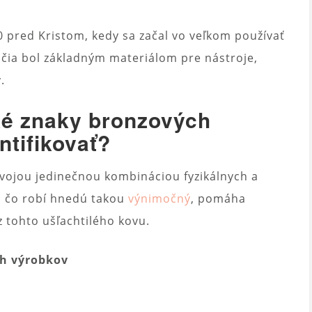
 pred Kristom, kedy sa začal vo veľkom používať
očia bol základným materiálom pre nástroje,
.
ké znaky bronzových
ntifikovať?
vojou jedinečnou kombináciou fyzikálnych a
o, čo robí hnedú takou
výnimočný
, pomáha
z tohto ušľachtilého kovu.
ch výrobkov