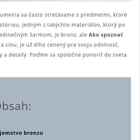
a umenia sa často stretávame s predmetmi, ktoré
tóriou. Jedným z takýchto materiálov, ktorý po
 jedinečným šarmom, je bronz. ale
Ako spoznať
 a cínu, je už dlho cenený pre svoju odolnosť,
y a detaily. Poďme sa spoločne ponoriť do sveta
bsah:
ajomstvo bronzu