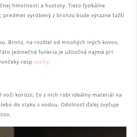
ačnej hmotnosti a hustoty. Tieto fyzikálne
iť; predmet vyrobený z bronzu bude výrazne ťažší
ku. Bronz, na rozdiel od mnohých iných kovov,
Táto jedinečná funkcia je užitočná najmä pri
zvončeky resp
sochy
.
oči korózii, čo z nich robí ideálny materiál na
lebo do styku s vodou. Odolnosť ďalej zvyšuje
ktov.