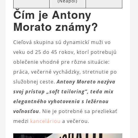
(Neapol)
Čím je Antony
Morato známy?
Cieľová skupina sú dynamickí muži vo
veku od 25 do 45 rokov, ktorí potrebujú
oblečenie vhodné pre rôzne situácie:
práca, večerné vychádzky, stretnutie po
služobnej ceste.
Antony Morato nazýva
svoj prístup „soft tailoring“, teda mix
elegantného vyhotovenia s ležérnou
voľnosťou
. Nie je potrebné sa prezliekať
medzi
kanceláriou
a večerou.