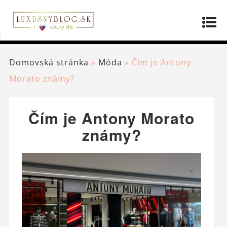
Domovská stránka
»
Móda
»
Čím je Antony
Morato známy?
Čím je Antony Morato
známy?