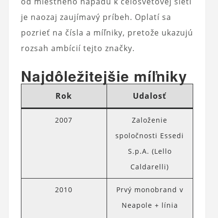
od miestneho nápadu k celosvetovej sieti
je naozaj zaujímavý príbeh. Oplatí sa
pozrieť na čísla a míľniky, pretože ukazujú
rozsah ambícií tejto značky.
Najdôležitejšie míľniky
Rok
Udalosť
2007
Založenie
spoločnosti Essedi
S.p.A. (Lello
Caldarelli)
2010
Prvý monobrand v
Neapole + línia