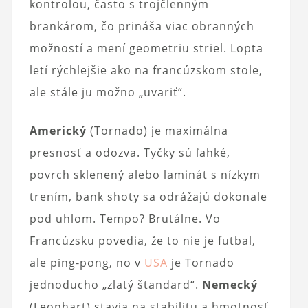
kontrolou, často s trojčlenným
brankárom, čo prináša viac obranných
možností a mení geometriu striel. Lopta
letí rýchlejšie ako na francúzskom stole,
ale stále ju možno „uvariť“.
Americký
(Tornado) je maximálna
presnosť a odozva. Tyčky sú ľahké,
povrch sklenený alebo laminát s nízkym
trením, bank shoty sa odrážajú dokonale
pod uhlom. Tempo? Brutálne. Vo
Francúzsku povedia, že to nie je futbal,
ale ping‑pong, no v
USA
je Tornado
jednoducho „zlatý štandard“.
Nemecký
(Leonhart) stavia na stabilitu a hmotnosť