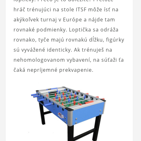
hráč trénujúci na stole ITSF môže ísť na
akýkoľvek turnaj v Európe a nájde tam
rovnaké podmienky. Loptička sa odráža
rovnako, tyče majú rovnakú dĺžku, figúrky
sú vyvážené identicky. Ak trénuješ na
nehomologovanom vybavení, na súťaži ťa
čaká nepríjemné prekvapenie.