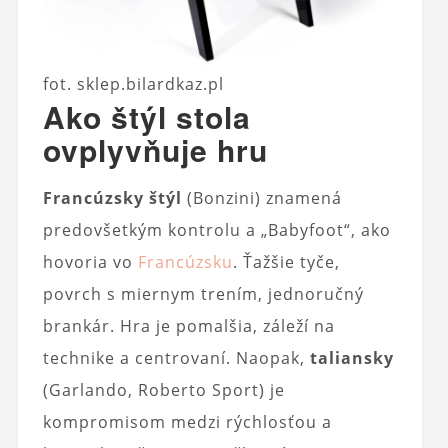
fot. sklep.bilardkaz.pl
Ako štýl stola
ovplyvňuje hru
Francúzsky štýl
(Bonzini) znamená
predovšetkým kontrolu a „Babyfoot“, ako
hovoria vo
Francúzsku
. Ťažšie tyče,
povrch s miernym trením, jednoručný
brankár. Hra je pomalšia, záleží na
technike a centrovaní. Naopak,
taliansky
(Garlando, Roberto Sport) je
kompromisom medzi rýchlosťou a