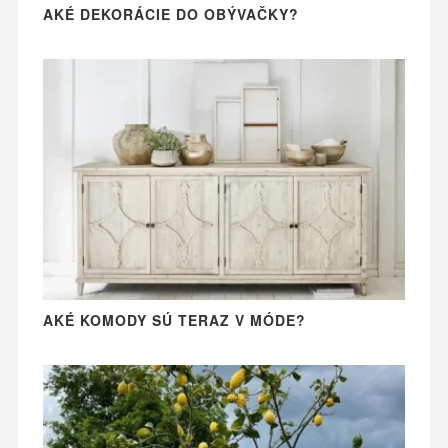
AKÉ DEKORÁCIE DO OBÝVAČKY?
AKÉ KOMODY SÚ TERAZ V MÓDE?