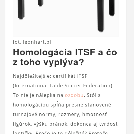
fot. leonhart.pl
Homologácia ITSF a čo
z toho vyplýva?
Najdôležitejšie: certifikát ITSF
(International Table Soccer Federation).
To nie je nálepka na
ozdobu
. Stôl s
homologáciou spĺňa presne stanovené
turnajové normy, rozmery, hmotnosť
figúrok, výšku bránok, dokonca aj tvrdosť
loptičky. Prečo je to dôležité? Pretože