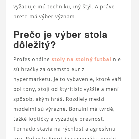
vyžaduje inú techniku, iný štýl. A práve
preto má výber význam.
Prečo je výber stola
dôležitý?
Profesionálne
stoly na stolný futbal
nie
sú hračky za osemsto eur z
hypermarketu. Je to vybavenie, ktoré váži
pol tony, stojí od štyritisíc vyššie a mení
spôsob, akým hráš. Rozdiely medzi
modelmi sú výrazné. Bonzini má tvrdé,
ťažké loptičky a vyžaduje presnosť.
Tornado stavia na rýchlosť a agresívnu
hru. Roberto Sport je rovnováha medzi