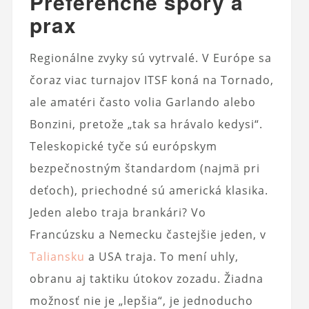
Preferenčné spory a
prax
Regionálne zvyky sú vytrvalé. V Európe sa
čoraz viac turnajov ITSF koná na Tornado,
ale amatéri často volia Garlando alebo
Bonzini, pretože „tak sa hrávalo kedysi“.
Teleskopické tyče sú európskym
bezpečnostným štandardom (najmä pri
deťoch), priechodné sú americká klasika.
Jeden alebo traja brankári? Vo
Francúzsku a Nemecku častejšie jeden, v
Taliansku
a USA traja. To mení uhly,
obranu aj taktiku útokov zozadu. Žiadna
možnosť nie je „lepšia“, je jednoducho