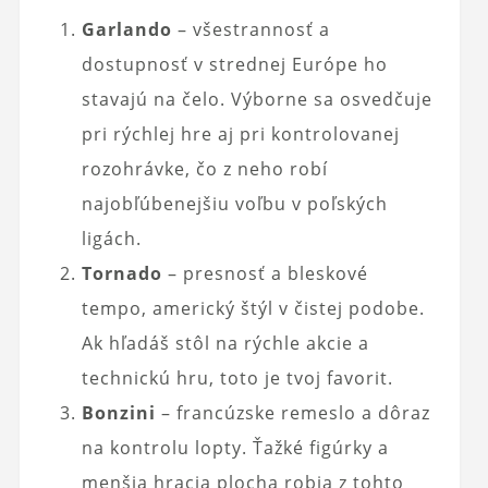
Garlando
– všestrannosť a
dostupnosť v strednej Európe ho
stavajú na čelo. Výborne sa osvedčuje
pri rýchlej hre aj pri kontrolovanej
rozohrávke, čo z neho robí
najobľúbenejšiu voľbu v poľských
ligách.
Tornado
– presnosť a bleskové
tempo, americký štýl v čistej podobe.
Ak hľadáš stôl na rýchle akcie a
technickú hru, toto je tvoj favorit.
Bonzini
– francúzske remeslo a dôraz
na kontrolu lopty. Ťažké figúrky a
menšia hracia plocha robia z tohto