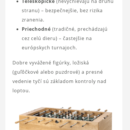
Teleskopické
(nevyčnievajú na druhú
stranu) – bezpečnejšie, bez rizika
zranenia.
Priechodné
(tradičné, prechádzajú
cez celú dieru) – častejšie na
európskych turnajoch.
Dobre vyvážené figúrky, ložiská
(guľôčkové alebo puzdrové) a presné
vedenie tyčí sú základom kontroly nad
loptou.