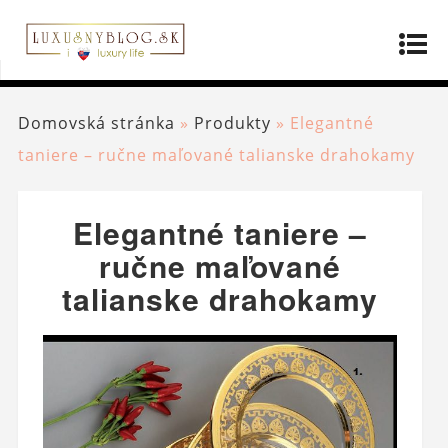
Domovská stránka
»
Produkty
»
Elegantné
taniere – ručne maľované talianske drahokamy
Elegantné taniere –
ručne maľované
talianske drahokamy