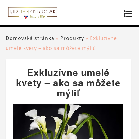
Domovská stránka
»
Produkty
»
Exkluzívne
umelé kvety – ako sa môžete mýliť
Exkluzívne umelé
kvety – ako sa môžete
mýliť