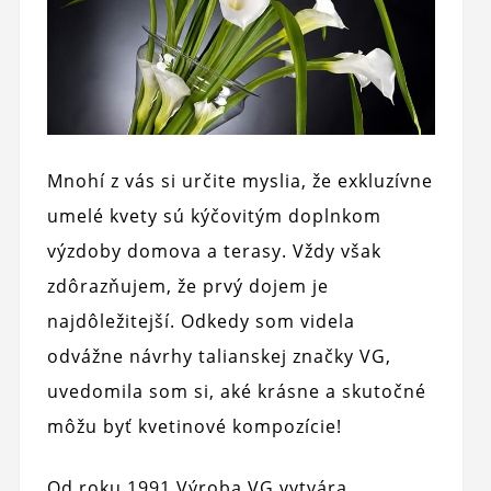
Mnohí z vás si určite myslia, že exkluzívne
umelé kvety sú kýčovitým doplnkom
výzdoby domova a terasy. Vždy však
zdôrazňujem, že prvý dojem je
najdôležitejší. Odkedy som videla
odvážne návrhy talianskej značky VG,
uvedomila som si, aké krásne a skutočné
môžu byť kvetinové kompozície!
Od roku 1991 Výroba VG vytvára