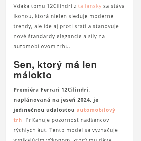
Vďaka tomu 12Cilindri z
taliansky
sa stáva
ikonou, ktorá nielen sleduje moderné
trendy, ale ide aj proti srsti a stanovuje
nové štandardy elegancie a sily na
automobilovom trhu.
Sen, ktorý má len
málokto
Premiéra Ferrari 12Cilindri,
naplánovaná na jeseň 2024, je
jedinečnou udalosťou
automobilový
trh
. Priťahuje pozornosť nadšencov
rýchlych áut. Tento model sa vyznačuje
vynikajúcim výkonom, ktorý mu dáva