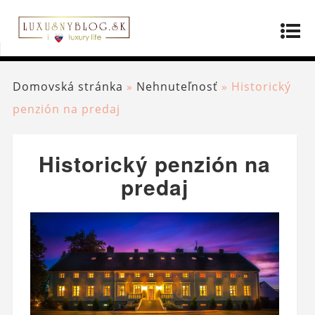
Domovská stránka
»
Nehnuteľnosť
»
Historický
penzión na predaj
Historický penzión na
predaj