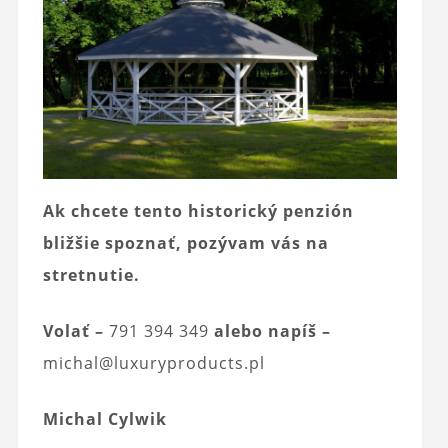
Ak chcete tento historický penzión
bližšie spoznať, pozývam vás na
stretnutie.
Volať –
791 394 349
alebo napíš –
michal@luxuryproducts.pl
Michal Cylwik