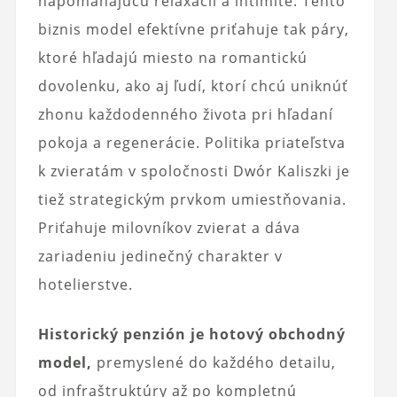
napomáhajúcu relaxácii a intimite. Tento
biznis model efektívne priťahuje tak páry,
ktoré hľadajú miesto na romantickú
dovolenku, ako aj ľudí, ktorí chcú uniknúť
zhonu každodenného života pri hľadaní
pokoja a regenerácie. Politika priateľstva
k zvieratám v spoločnosti Dwór Kaliszki je
tiež strategickým prvkom umiestňovania.
Priťahuje milovníkov zvierat a dáva
zariadeniu jedinečný charakter v
hotelierstve.
Historický penzión je hotový obchodný
model,
premyslené do každého detailu,
od infraštruktúry až po kompletnú