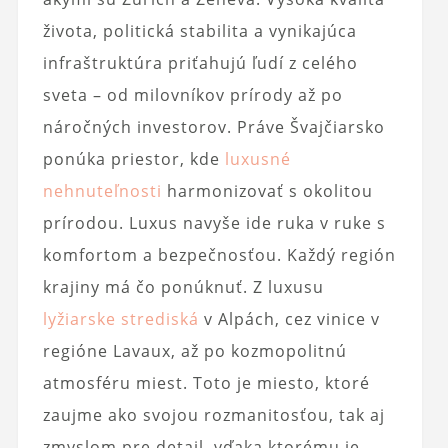
života, politická stabilita a vynikajúca
infraštruktúra priťahujú ľudí z celého
sveta – od milovníkov prírody až po
náročných investorov. Práve Švajčiarsko
ponúka priestor, kde
luxusné
nehnuteľnosti
harmonizovať s okolitou
prírodou. Luxus navyše ide ruka v ruke s
komfortom a bezpečnosťou. Každý región
krajiny má čo ponúknuť. Z luxusu
lyžiarske strediská
v Alpách, cez vinice v
regióne Lavaux, až po kozmopolitnú
atmosféru miest. Toto je miesto, ktoré
zaujme ako svojou rozmanitosťou, tak aj
zmyslom pre detail, vďaka ktorému je