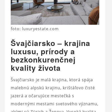
foto: luxuryestate.com
Švajčiarsko – krajina
luxusu, prírody a
bezkonkurenčnej
kvality života
Švajčiarsko je malá krajina, ktorá spája
malebnú alpskú krajinu, krištáľovo čisté
jazerá a očarujúce mestečká s
modernými mestami svetového významu,
akými sú Zürich a Ženeva. Vysoká kvalita