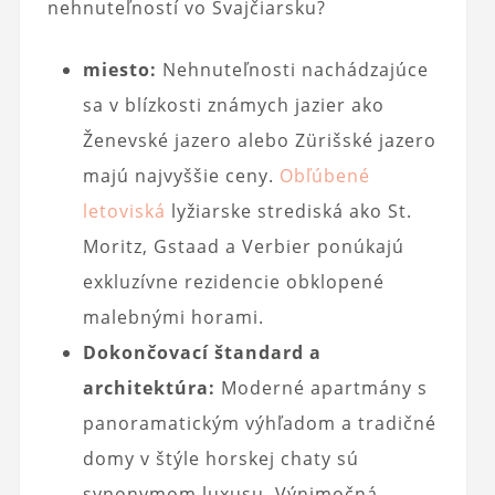
nehnuteľností vo Švajčiarsku?
miesto:
Nehnuteľnosti nachádzajúce
sa v blízkosti známych jazier ako
Ženevské jazero alebo Zürišské jazero
majú najvyššie ceny.
Obľúbené
letoviská
lyžiarske strediská ako St.
Moritz, Gstaad a Verbier ponúkajú
exkluzívne rezidencie obklopené
malebnými horami.
Dokončovací štandard a
architektúra:
Moderné apartmány s
panoramatickým výhľadom a tradičné
domy v štýle horskej chaty sú
synonymom luxusu. Výnimočná