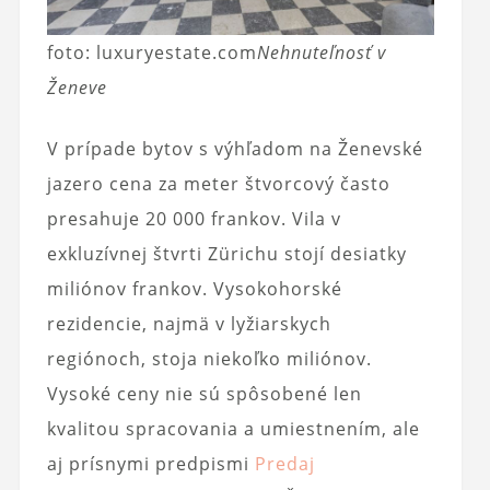
foto: luxuryestate.com
Nehnuteľnosť v
Ženeve
V prípade bytov s výhľadom na Ženevské
jazero cena za meter štvorcový často
presahuje 20 000 frankov. Vila v
exkluzívnej štvrti Zürichu stojí desiatky
miliónov frankov. Vysokohorské
rezidencie, najmä v lyžiarskych
regiónoch, stoja niekoľko miliónov.
Vysoké ceny nie sú spôsobené len
kvalitou spracovania a umiestnením, ale
aj prísnymi predpismi
Predaj