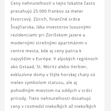
Ceny nehnuteľností v tejto lokalite často
presahujú 25 000 frankov za meter
štvorcový. Zürich, finančné srdce
Švajčiarska, láka investorov luxusnými
rezidenciami pri Zürišskom jazere a
modernými strešnými apartmánmi v
centre mesta, kde aj ceny patria k
najvyšším v Európe. V alpských regiónoch
ako Gstaad, St. Moritz alebo Verbier,
exkluzívne domy v štýle horskej chaty sú
nielen symbolom statusu, ale aj
pohodlným miestom na oddych v srdci
prírody. Tieto nehnuteľnosti dosahujú
ceny v rozmedzí niekoľkých až niekoľkých