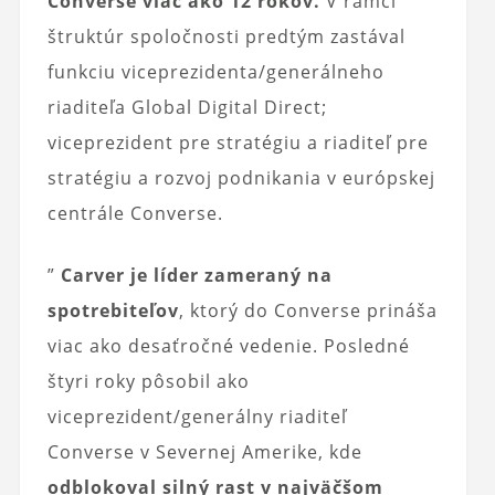
Converse viac ako 12 rokov.
V rámci
štruktúr spoločnosti predtým zastával
funkciu viceprezidenta/generálneho
riaditeľa Global Digital Direct;
viceprezident pre stratégiu a riaditeľ pre
stratégiu a rozvoj podnikania v európskej
centrále Converse.
”
Carver je líder zameraný na
spotrebiteľov
, ktorý do Converse prináša
viac ako desaťročné vedenie. Posledné
štyri roky pôsobil ako
viceprezident/generálny riaditeľ
Converse v Severnej Amerike, kde
odblokoval silný rast v najväčšom