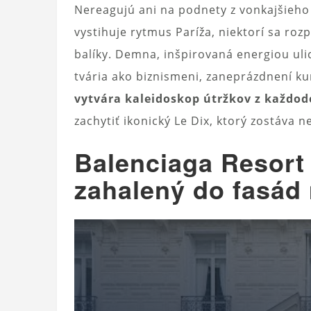
Nereagujú ani na podnety z vonkajšieho 
vystihuje rytmus Paríža, niektorí sa rozp
balíky. Demna, inšpirovaná energiou uli
tvária ako biznismeni, zaneprázdnení kur
vytvára kaleidoskop útržkov z každod
zachytiť ikonický Le Dix, ktorý zostáva 
Balenciaga Resort
zahalený do fasád