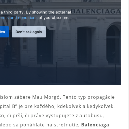
 a third party. By showing the external
erms and conditions
of youtube.com.
deo
Don't ask again
vislom zábere Mau Morgó. Tento typ propagácie
pital B” je pre každého, kdekoľvek a kedykoľvek.
ko, či prší, či práve vystupujete z autobusu,
alebo sa ponáhľate na stretnutie,
Balenciaga