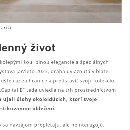
aríži.
enný život
kolepými šou, plnou elegancie a špeciálnych
stava jar/leto 2023, dráha uviaznutá v blate.
 ešte raz za hranice a predstaviť svoju kolekciu
„Capital B“ teda uviedla na trh prostredníctvom
 ujali úlohy okoloidúcich, ktorí svoje
istikovanom oblečení.
o sa navzájom prepletajú, ale neinteragujú.