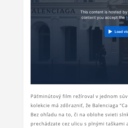
This content is hosted by
content you accept the
t
Load vi
Päťminútový film režíroval v jednom sú
kolekcie má zdôrazniť, že Balenciaga “Ca
Bez ohľadu na to, či na oblohe svieti sln
prechádzate cez ulicu s plnými taškami 