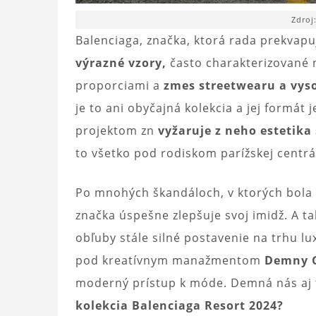
Zdroj
Balenciaga, značka, ktorá rada prekvapu
výrazné vzory,
často charakterizované 
proporciami a
zmes streetwearu a vys
je to ani obyčajná kolekcia a jej formát
projektom zn
vyžaruje z neho estetika
to všetko pod rodiskom parížskej centrá
Po mnohých škandáloch, v ktorých bola
značka úspešne zlepšuje svoj imidž. A 
obľuby stále silné postavenie na trhu l
pod kreatívnym manažmentom
Demny G
moderný prístup k móde. Demná nás aj t
kolekcia Balenciaga Resort 2024?