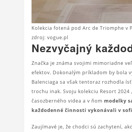
Kolekcia fotená pod Arc de Triomphe v P
zdroj: vogue.pl
Nezvyčajný každod
Značka je známa svojimi mimoriadne veľ
efektov. Dokonalým príkladom by bola vý
Balenciaga sa však tentoraz rozhodla ísť
trochu inak. Svoju kolekciu Resort 2024 
časozberného videa a v ňom
modelky sa
každodenné činnosti vykonávali v sof
Zaujímavé je, že chodci sú zachytení, ak