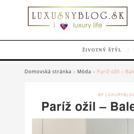
ŽIVOTNÝ ŠTÝL
Domovská stránka
»
Móda
»
Paríž ožil – B
BY LUXURYBLO
Paríž ožil – Ba