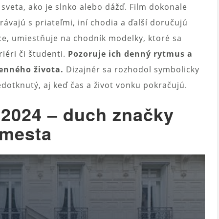
sveta, ako je slnko alebo dážď. Film dokonale
rávajú s priateľmi, iní chodia a ďalší doručujú
ce, umiestňuje na chodník modelky, ktoré sa
iéri či študenti.
Pozoruje ich denný rytmus a
enného života.
Dizajnér sa rozhodol symbolicky
nedotknutý, aj keď čas a život vonku pokračujú.
 2024 – duch značky
 mesta