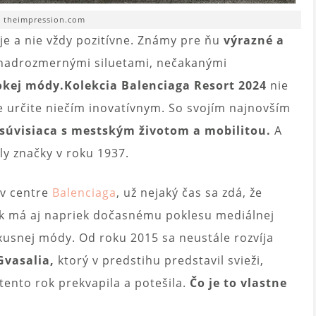
: theimpression.com
je a nie vždy pozitívne. Známy pre ňu
výrazné a
nadrozmernými siluetami, nečakanými
okej módy.
Kolekcia Balenciaga Resort 2024
nie
 je určite niečím inovatívnym. So svojím najnovším
 súvisiaca s mestským životom a mobilitou.
A
ly značky v roku 1937.
 v centre
Balenciaga
, už nejaký čas sa zdá, že
tak má aj napriek dočasnému poklesu mediálnej
uxusnej módy. Od roku 2015 sa neustále rozvíja
vasalia,
ktorý v predstihu predstavil svieži,
ento rok prekvapila a potešila.
Čo je to vlastne