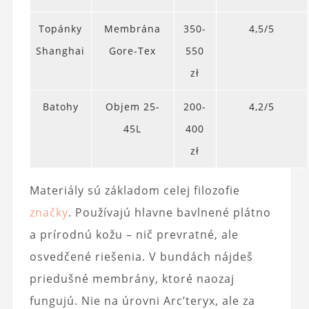
Topánky
Membrána
350-
4,5/5
Shanghai
Gore-Tex
550
zł
Batohy
Objem 25-
200-
4,2/5
45L
400
zł
Materiály sú základom celej filozofie
značky
. Používajú hlavne bavlnené plátno
a prírodnú kožu – nič prevratné, ale
osvedčené riešenia. V bundách nájdeš
priedušné membrány, ktoré naozaj
fungujú. Nie na úrovni Arc’teryx, ale za