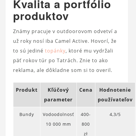
Kvalita a portfólio
produktov
Známy pracuje v outdoorovom odvetví a
už roky nosí iba Camel Active. Hovorí, že
to sú jediné
topánky
, ktoré mu vydržali
päť rokov túr po Tatrách. Znie to ako
reklama, ale dôkladne som si to overil.
Produkt
Kľúčový
Cena
Hodnotenie
parameter
používateľov
Bundy
Vodoodolnosť
400-
4,3/5
10 000 mm
800
zł