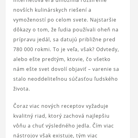
internetová éra umožnila rozšírenie
novších kulinárskych riešení a
vymožeností po celom svete. Najstaršie
dôkazy o tom, že ľudia používali oheň na
prípravu jedál, sa datujú približne pred
780 000 rokmi. To je veľa, však? Odvtedy,
alebo ešte predtým, ktovie, čo všetko
nám ešte svet dovolí objaviť – varenie sa
stalo neoddeliteľnou súčasťou ľudského
života.
Čoraz viac nových receptov vyžaduje
kvalitný riad, ktorý zachová najlepšiu
vôňu a chuť výsledného jedla. Čím viac
nástrojov však existuje, tým viac