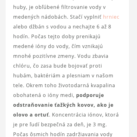
huby, je obľúbené filtrovanie vody v
medených nádobách. Stačí vyplniť
hrniec
alebo džbán s vodou a nechajte 6 až 8
hodín. Počas tejto doby prenikajú
medené ióny do vody, čím vznikajú
mnohé pozitívne zmeny. Vodu zbavia
chlóru, čo zasa bude bojovať proti
hubám, baktériám a plesniam v našom
tele. Okrem toho životodarná kvapalina
obohatená o ióny medi,
podporuje
odstraňovanie ťažkých kovov, ako je
olovo a ortuť
. Koncentrácia iónov, ktorá
je pre ľudí bezpečná za deň, je 3 mg.
Počas ôsmich hodín zadržiavania vody