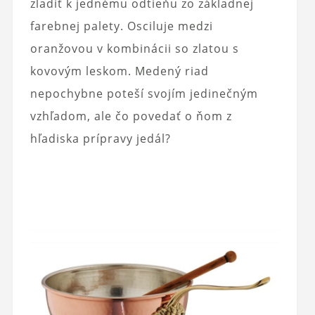
zladiť k jednému odtieňu zo základnej
farebnej palety. Osciluje medzi
oranžovou v kombinácii so zlatou s
kovovým leskom. Medený riad
nepochybne poteší svojím jedinečným
vzhľadom, ale čo povedať o ňom z
hľadiska prípravy jedál?