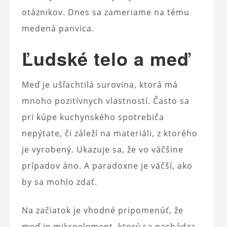
otáznikov. Dnes sa zameriame na tému
medená panvica.
Ľudské telo a meď
Meď je ušľachtilá surovina, ktorá má
mnoho pozitívnych vlastností. Často sa
pri kúpe kuchynského spotrebiča
nepýtate, či záleží na materiáli, z ktorého
je vyrobený. Ukazuje sa, že vo väčšine
prípadov áno. A paradoxne je väčší, ako
by sa mohlo zdať.
Na začiatok je vhodné pripomenúť, že
meď je mikroelement, ktorý sa nachádza