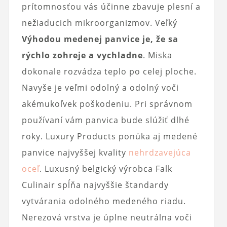
prítomnosťou vás účinne zbavuje plesní a
nežiaducich mikroorganizmov. Veľký
Výhodou medenej panvice je, že sa
rýchlo zohreje a vychladne
. Miska
dokonale rozvádza teplo po celej ploche.
Navyše je veľmi odolný a odolný voči
akémukoľvek poškodeniu. Pri správnom
používaní vám panvica bude slúžiť dlhé
roky. Luxury Products ponúka aj medené
panvice najvyššej kvality
nehrdzavejúca
oceľ
. Luxusný belgický výrobca Falk
Culinair spĺňa najvyššie štandardy
vytvárania odolného medeného riadu.
Nerezová vrstva je úplne neutrálna voči