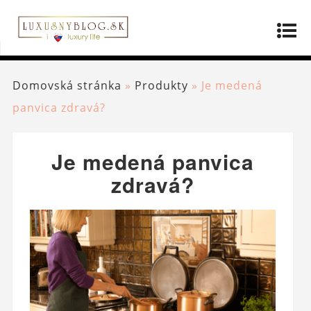
Domovská stránka
»
Produkty
»
Je medená
panvica zdravá?
Je medená panvica
zdravá?