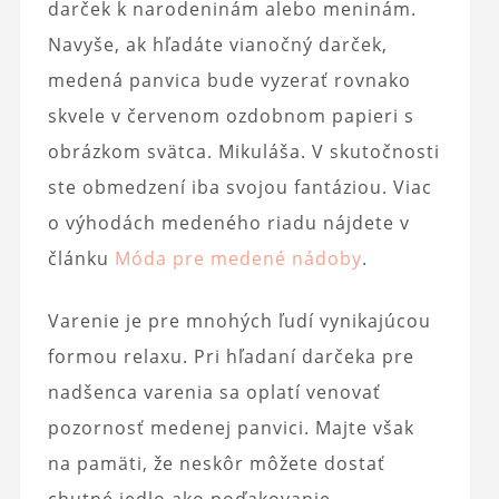
darček k narodeninám alebo meninám.
Navyše, ak hľadáte vianočný darček,
medená panvica bude vyzerať rovnako
skvele v červenom ozdobnom papieri s
obrázkom svätca. Mikuláša. V skutočnosti
ste obmedzení iba svojou fantáziou. Viac
o výhodách medeného riadu nájdete v
článku
Móda pre medené nádoby
.
Varenie je pre mnohých ľudí vynikajúcou
formou relaxu. Pri hľadaní darčeka pre
nadšenca varenia sa oplatí venovať
pozornosť medenej panvici. Majte však
na pamäti, že neskôr môžete dostať
chutné jedlo ako poďakovanie.