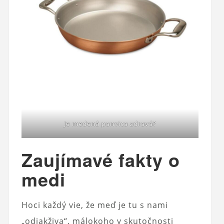
Je medená panvica zdravá?
Zaujímavé fakty o
medi
Hoci každý vie, že meď je tu s nami
„odjakživa“, málokoho v skutočnosti