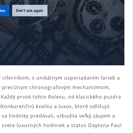
deo
Don't ask again
 ciferníkom, s unikátnym usporiadaním farieb a
ný precíznym chronografovým mechanizmom,
Každý prvok tohto Rolexu, od klasického puzdra
konkurenčnú kvalitu a luxus, ktoré odlišujú
 sa hodinky predávali, vzbudila veľký záujem a
 svete luxusných hodiniek a status Daytona Paul