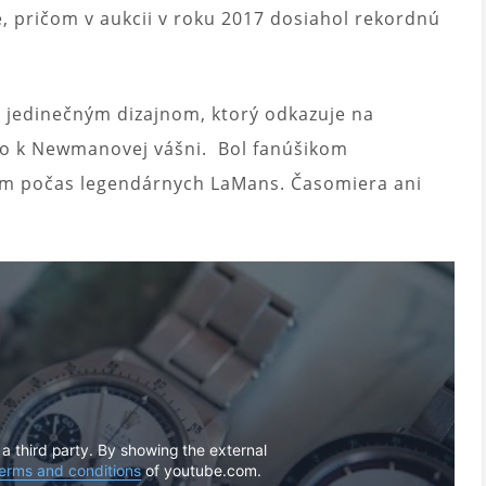
e, pričom v aukcii v roku 2017 dosiahol rekordnú
 jedinečným dizajnom, ktorý odkazuje na
lo k Newmanovej vášni. Bol fanúšikom
ním počas legendárnych LaMans. Časomiera ani
 a third party. By showing the external
erms and conditions
of youtube.com.