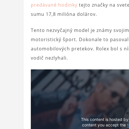
predávané hodinky
tejto značky na svet
sumu 17,8 milióna dolárov.
Tento nezvyčajný model je známy svojim
motoristický šport. Dokonale to pasova
automobilových pretekov. Rolex bol s 
vodič nezlyhali.
This content is hosted by
content you accept the
t