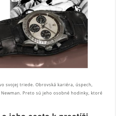
o svojej triede. Obrovská kariéra, úspech,
ul Newman. Preto sú jeho osobné hodinky, ktoré
a jeho cesta k prestíži