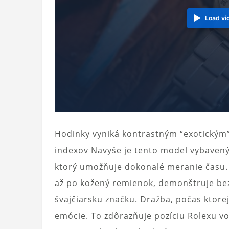
Load vi
Hodinky vyniká kontrastným “exotickým”
indexov Navyše je tento model vybave
ktorý umožňuje dokonalé meranie času. 
až po kožený remienok, demonštruje bez
švajčiarsku značku. Dražba, počas ktorej
emócie. To zdôrazňuje pozíciu Rolexu vo