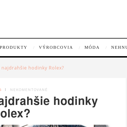
PRODUKTY
VÝROBCOVIA
MÓDA
NEHN
a najdrahšie hodinky Rolex?
G
NEKOMENTOVANÉ
ajdrahšie hodinky
olex?