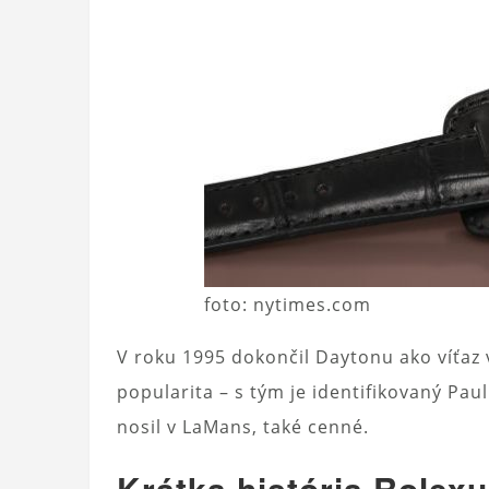
foto: nytimes.com
V roku 1995 dokončil Daytonu ako víťaz v
popularita – s tým je identifikovaný Pa
nosil v LaMans, také cenné.
Krátka história Rolexu 