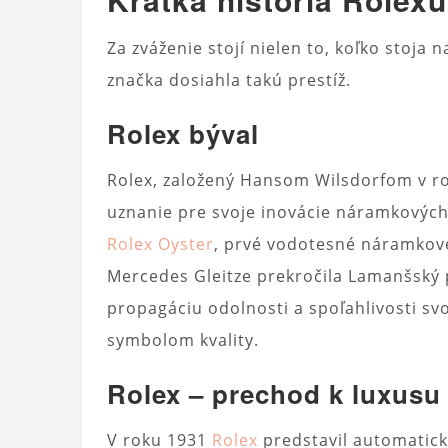
Za zváženie stojí nielen to, koľko stoja 
značka dosiahla takú prestíž.
Rolex býval
Rolex, založený Hansom Wilsdorfom v rok
uznanie pre svoje inovácie náramkových
Rolex Oyster
, prvé vodotesné náramkové 
Mercedes Gleitze prekročila Lamanšský p
propagáciu odolnosti a spoľahlivosti sv
symbolom kvality.
Rolex – prechod k luxusu
V roku 1931
Rolex
predstavil automatick