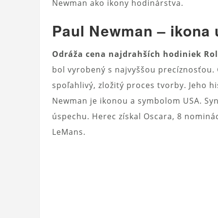
Newman ako ikony hodinárstva.
Paul Newman – ikona
Odráža cena najdrahších hodiniek Rol
bol vyrobený s najvyššou precíznosťou. 
spoľahlivý, zložitý proces tvorby. Jeho h
Newman je ikonou a symbolom USA. Syno
úspechu. Herec získal Oscara, 8 nominác
LeMans.