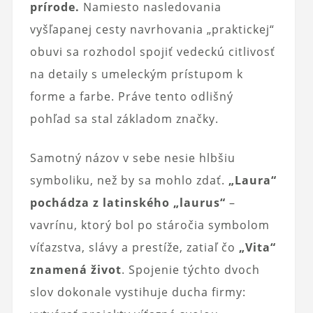
prírode.
Namiesto nasledovania
vyšľapanej cesty navrhovania „praktickej“
obuvi sa rozhodol spojiť vedeckú citlivosť
na detaily s umeleckým prístupom k
forme a farbe. Práve tento odlišný
pohľad sa stal základom značky.
Samotný názov v sebe nesie hlbšiu
symboliku, než by sa mohlo zdať.
„Laura“
pochádza z latinského „laurus“
–
vavrínu, ktorý bol po stáročia symbolom
víťazstva, slávy a prestíže, zatiaľ čo
„Vita“
znamená život
. Spojenie týchto dvoch
slov dokonale vystihuje ducha firmy: