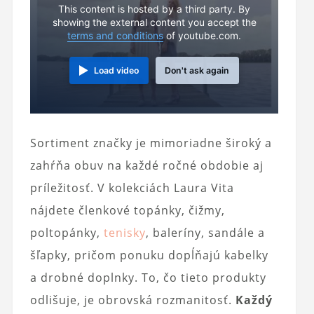
This content is hosted by a third party. By
showing the external content you accept the
terms and conditions
of youtube.com.
Load video
Don't ask again
Sortiment značky je mimoriadne široký a
zahŕňa obuv na každé ročné obdobie aj
príležitosť. V kolekciách Laura Vita
nájdete členkové topánky, čižmy,
poltopánky,
tenisky
, baleríny, sandále a
šľapky, pričom ponuku dopĺňajú kabelky
a drobné doplnky. To, čo tieto produkty
odlišuje, je obrovská rozmanitosť.
Každý