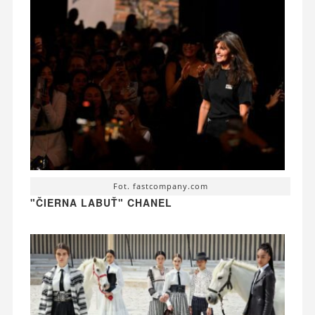
Fot. fastcompany.com
"ČIERNA LABUŤ" CHANEL