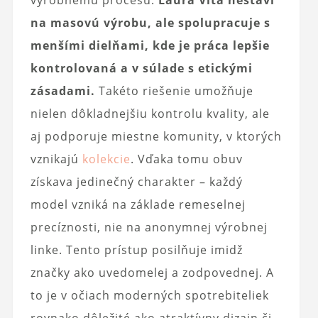
na masovú výrobu, ale spolupracuje s
menšími dielňami, kde je práca lepšie
kontrolovaná a v súlade s etickými
zásadami.
Takéto riešenie umožňuje
nielen dôkladnejšiu kontrolu kvality, ale
aj podporuje miestne komunity, v ktorých
vznikajú
kolekcie
. Vďaka tomu obuv
získava jedinečný charakter – každý
model vzniká na základe remeselnej
precíznosti, nie na anonymnej výrobnej
linke. Tento prístup posilňuje imidž
značky ako uvedomelej a zodpovednej. A
to je v očiach moderných spotrebiteliek
rovnako dôležité ako atraktívny dizajn či