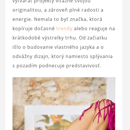
vytvárať projekty víťazné svojou
originalitou, a zároveň plné radosti a
energie. Nemala to byť značka, ktorá
kopíruje dočasné
trendy
alebo reaguje na
krátkodobé výstrelky trhu. Od začiatku
išlo o budovanie vlastného jazyka a o
odvážny dizajn, ktorý namiesto splývania
s pozadím podnecuje predstavivosť.