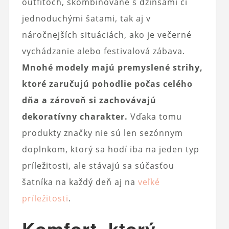
outfitoch, skombinované s džínsami či
jednoduchými šatami, tak aj v
náročnejších situáciách, ako je večerné
vychádzanie alebo festivalová zábava.
Mnohé modely majú premyslené strihy,
ktoré zaručujú pohodlie počas celého
dňa a zároveň si zachovávajú
dekoratívny charakter.
Vďaka tomu
produkty značky nie sú len sezónnym
doplnkom, ktorý sa hodí iba na jeden typ
príležitosti, ale stávajú sa súčasťou
šatníka na každý deň aj na
veľké
príležitosti
.
Komfort, ktorý