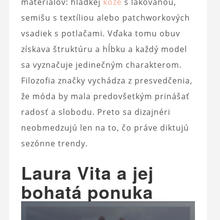
materiálov: hladkej
kože
s lakovanou,
semišu s textíliou alebo patchworkových
vsadiek s potlačami. Vďaka tomu obuv
získava štruktúru a hĺbku a každý model
sa vyznačuje jedinečným charakterom.
Filozofia značky vychádza z presvedčenia,
že móda by mala predovšetkým prinášať
radosť a slobodu. Preto sa dizajnéri
neobmedzujú len na to, čo práve diktujú
sezónne trendy.
Laura Vita a jej
bohatá ponuka