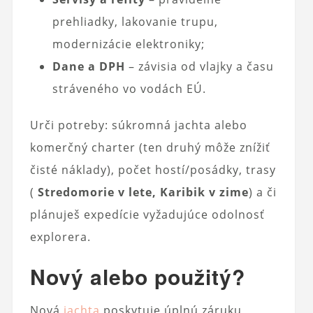
prehliadky, lakovanie trupu,
modernizácie elektroniky;
Dane a DPH
– závisia od vlajky a času
stráveného vo vodách EÚ.
Urči potreby: súkromná jachta alebo
komerčný charter (ten druhý môže znížiť
čisté náklady), počet hostí/posádky, trasy
(
Stredomorie v lete, Karibik v zime
) a či
plánuješ expedície vyžadujúce odolnosť
explorera.
Nový alebo použitý?
Nová
jachta
poskytuje úplnú záruku,