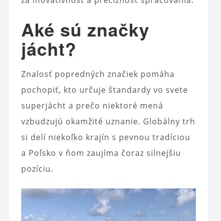
za inovatívnosť a precíznosť spracovania.
Aké sú značky
jácht?
Znalosť popredných značiek pomáha
pochopiť, kto určuje štandardy vo svete
superjácht a prečo niektoré mená
vzbudzujú okamžité uznanie. Globálny trh
si delí niekoľko krajín s pevnou tradíciou
a Poľsko v ňom zaujíma čoraz silnejšiu
pozíciu.