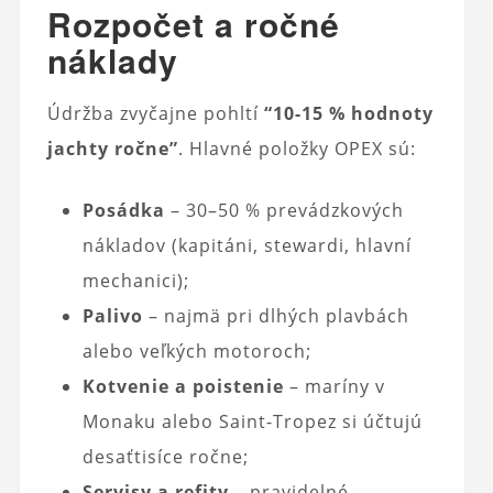
Rozpočet a ročné
náklady
Údržba zvyčajne pohltí
“10-15 % hodnoty
jachty ročne”
. Hlavné položky OPEX sú:
Posádka
– 30–50 % prevádzkových
nákladov (kapitáni, stewardi, hlavní
mechanici);
Palivo
– najmä pri dlhých plavbách
alebo veľkých motoroch;
Kotvenie a poistenie
– maríny v
Monaku alebo Saint-Tropez si účtujú
desaťtisíce ročne;
Servisy a refity
– pravidelné