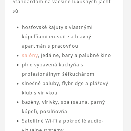
Štandardom na väčšine luxusných jácht
sú:
hosťovské kajuty s vlastnými
kúpeľňami en-suite a hlavný
apartmán s pracovňou
salóny
, jedálne, bary a palubné kino
plne vybavená kuchyňa s
profesionálnym šéfkuchárom
slnečné paluby, flybridge a plážový
klub s vírivkou
bazény, vírivky, spa (sauna, parný
kúpeľ), posilňovňa
Satelitné Wi‑Fi a pokročilé audio-
vizuálne systémy