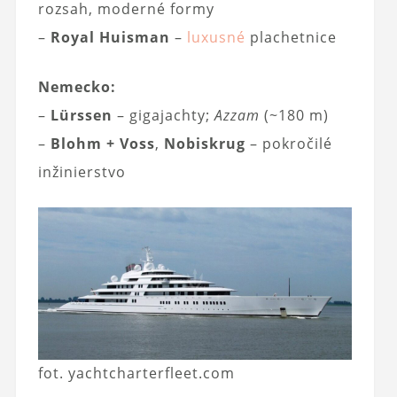
rozsah, moderné formy
–
Royal Huisman
–
luxusné
plachetnice
Nemecko:
–
Lürssen
– gigajachty;
Azzam
(~180 m)
–
Blohm + Voss
,
Nobiskrug
– pokročilé
inžinierstvo
fot. yachtcharterfleet.com