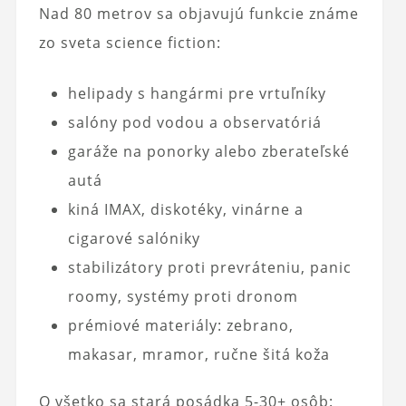
Nad 80 metrov sa objavujú funkcie známe
zo sveta science fiction:
helipady s hangármi pre vrtuľníky
salóny pod vodou a observatóriá
garáže na ponorky alebo zberateľské
autá
kiná IMAX, diskotéky, vinárne a
cigarové salóniky
stabilizátory proti prevráteniu, panic
roomy, systémy proti dronom
prémiové materiály: zebrano,
makasar, mramor, ručne šitá koža
O všetko sa stará posádka 5-30+ osôb: