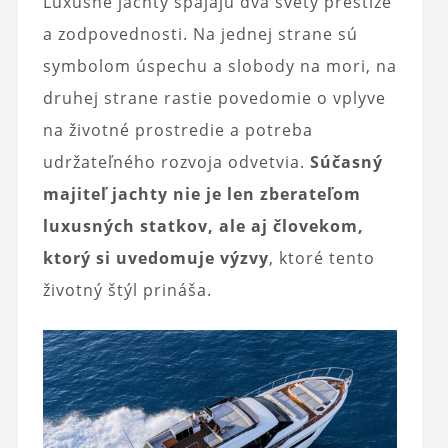
Luxusné jachty spájajú dva svety prestíže
a zodpovednosti. Na jednej strane sú
symbolom úspechu a slobody na mori, na
druhej strane rastie povedomie o vplyve
na životné prostredie a potreba
udržateľného rozvoja odvetvia.
Súčasný
majiteľ jachty nie je len zberateľom
luxusných statkov, ale aj človekom,
ktorý si uvedomuje výzvy
, ktoré tento
životný štýl prináša.