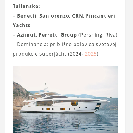
Taliansko:
–
Benetti
,
Sanlorenzo
,
CRN
,
Fincantieri
Yachts
–
Azimut
,
Ferretti Group
(Pershing, Riva)
– Dominancia: približne polovica svetovej
produkcie superjácht (2024-
2025
)