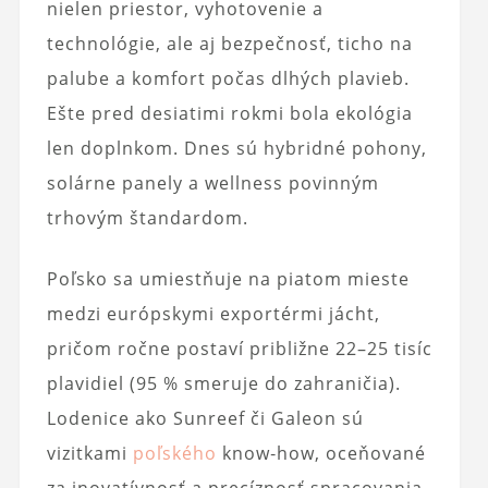
nielen priestor, vyhotovenie a
technológie, ale aj bezpečnosť, ticho na
palube a komfort počas dlhých plavieb.
Ešte pred desiatimi rokmi bola ekológia
len doplnkom. Dnes sú hybridné pohony,
solárne panely a wellness povinným
trhovým štandardom.
Poľsko sa umiestňuje na piatom mieste
medzi európskymi exportérmi jácht,
pričom ročne postaví približne 22–25 tisíc
plavidiel (95 % smeruje do zahraničia).
Lodenice ako Sunreef či Galeon sú
vizitkami
poľského
know‑how, oceňované