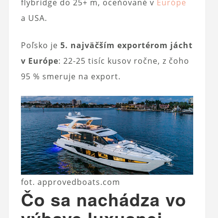
flybridge do 25+ m, oceňované v
Európe
a USA.
Poľsko je
5. najväčším exportérom jácht
v Európe
: 22-25 tisíc kusov ročne, z čoho
95 % smeruje na export.
fot. approvedboats.com
Čo sa nachádza vo