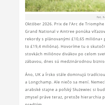
fot. 
Október 2026. Prix de l’Arc de Triomphe 
Grand National v Aintree ponúka víťazov
rekordy s plánovanými £10,65 milióna+ p
to £19,4 milióna). Hovoríme tu o skutoč
stovkách miliónov divákov po celom svet
zábavou, dnes sú medzinárodnou biznis
Áno, UK a Írsko stále dominujú tradício
a Longchamp. Ale niečo sa mení. Nemeck
arabské stajne a poľský Służewiec si bu
zmysel práve teraz, pretože hierarchia p
predtým.