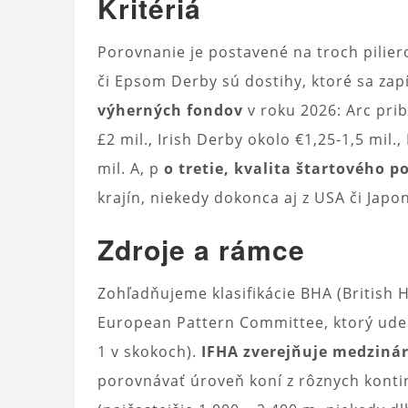
Kritériá
Porovnanie je postavené na troch pilie
či Epsom Derby sú dostihy, ktoré sa zapí
výherných fondov
v roku 2026: Arc prib
£2 mil., Irish Derby okolo €1,25-1,5 mil
mil. A, p
o tretie, kvalita štartového p
krajín, niekedy dokonca aj z USA či Japo
Zdroje a rámce
Zohľadňujeme klasifikácie BHA (British H
European Pattern Committee, ktorý udeľ
1 v skokoch).
IFHA zverejňuje medziná
porovnávať úroveň koní z rôznych konti