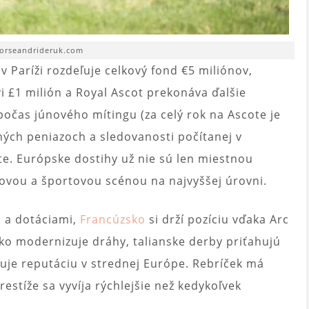
horseandrideruk.com
v Paríži rozdeľuje celkový fond €5 miliónov,
i £1 milión a Royal Ascot prekonáva ďalšie
očas júnového mítingu (za celý rok na Ascote je
ných peniazoch a sledovanosti počítanej v
e. Európske dostihy už nie sú len miestnou
ovou a športovou scénou na najvyššej úrovni.
u a dotáciami,
Francúzsko
si drží pozíciu vďaka Arc
o modernizuje dráhy, talianske derby priťahujú
duje reputáciu v strednej Európe. Rebríček má
restíže sa vyvíja rýchlejšie než kedykoľvek