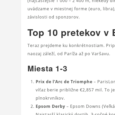
(najčastejšie 1 000 – 2 400 m, niekedy d
uvádzame v miestnej forme (euro, libra
závislosti od sponzorov.
Top 10 pretekov v
Teraz prejdeme ku konkrétnostiam. Pripr
naozaj záleží, od Paríža až po Varšavu.
Miesta 1-3
Prix de l’Arc de Triomphe
– ParisLon
víťaz berie približne €2,857 mil. To 
plnokrvníkov.
Epsom Derby
– Epsom Downs (Veľká B
Najstarší klasický dostih, 3-ročné k