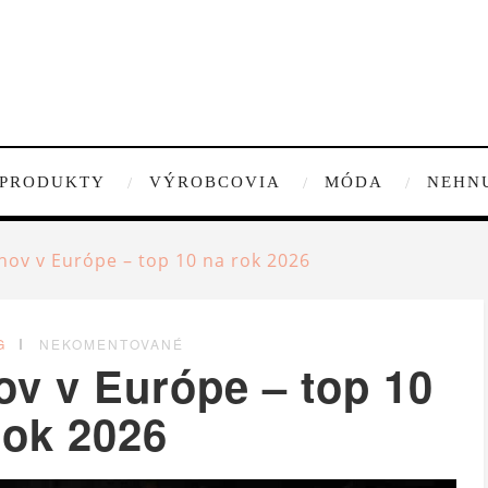
PRODUKTY
VÝROBCOVIA
MÓDA
NEHN
hov v Európe – top 10 na rok 2026
G
NEKOMENTOVANÉ
ov v Európe – top 10
rok 2026