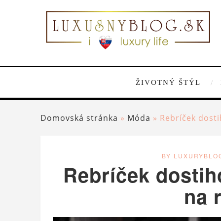
ŽIVOTNÝ ŠTÝL
Domovská stránka
»
Móda
»
Rebríček dosti
BY LUXURYBLO
Rebríček dostih
na 