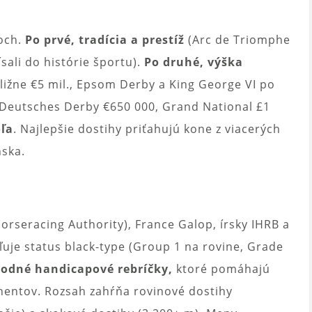
roch.
Po prvé, tradícia a prestíž
(Arc de Triomphe
sali do histórie športu).
Po druhé, výška
ližne €5 mil., Epsom Derby a King George VI po
., Deutsches Derby €650 000, Grand National £1
oľa
. Najlepšie dostihy priťahujú kone z viacerých
nska.
orseracing Authority), France Galop, írsky IHRB a
uje status black-type (Group 1 na rovine, Grade
rodné handicapové rebríčky,
ktoré pomáhajú
nentov. Rozsah zahŕňa rovinové dostihy