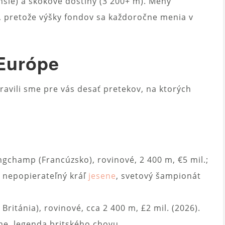
lhšie) a skokové dostihy (3 200+ m). Meny
), pretože výšky fondov sa každoročne menia v
 Európe
avili sme pre vás desať pretekov, na ktorých
gchamp (Francúzsko), rovinové, 2 400 m, €5 mil.;
je nepopierateľný kráľ
jesene
, svetový šampionát
ritánia), rovinové, cca 2 400 m, £2 mil. (2026).
one, legenda britského chovu.