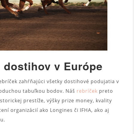
 dostihov v Európe
rebríček zahŕňajúci všetky dostihové podujatia v
ednoduchou tabuľkou bodov. Náš
rebríček
preto
storickej prestíže, výšky prize money, kvality
ní organizácií ako Longines či IFHA, ako aj
u.