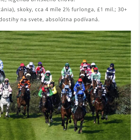
tánia), skoky, cca 4 míle 2½ furlonga, £1 mil.; 30+
dostihy na svete, absolútna podívaná.