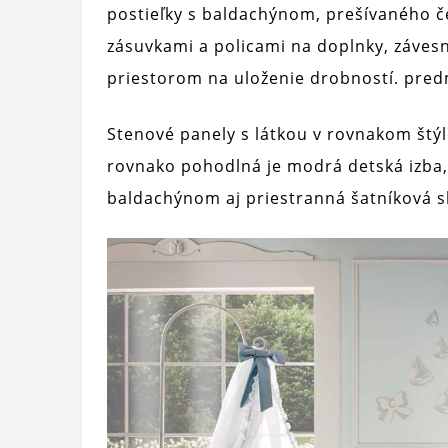
postieľky s baldachýnom, prešívaného če
zásuvkami a policami na doplnky, závesn
priestorom na uloženie drobností. predm
Stenové panely s látkou v rovnakom štý
rovnako pohodlná je modrá detská izba, 
baldachýnom aj priestranná šatníková s