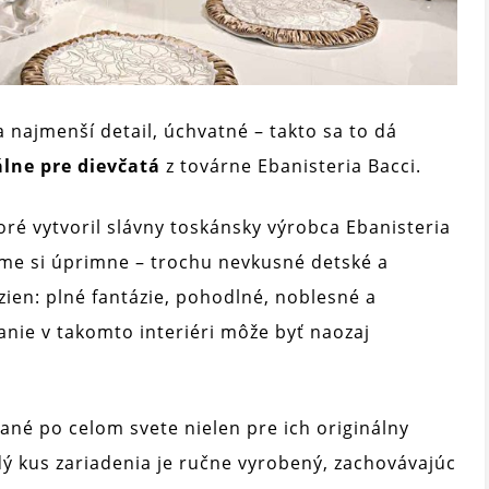
najmenší detail, úchvatné – takto sa to dá
álne pre dievčatá
z továrne Ebanisteria Bacci.
oré vytvoril slávny toskánsky výrobca Ebanisteria
zme si úprimne – trochu nevkusné detské a
zien: plné fantázie, pohodlné, noblesné a
anie v takomto interiéri môže byť naozaj
ané po celom svete nielen pre ich originálny
aždý kus zariadenia je ručne vyrobený, zachovávajúc