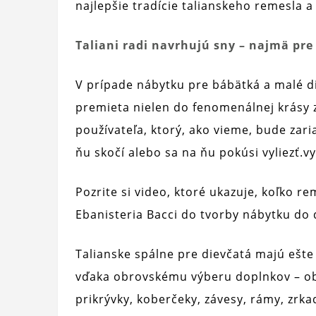
najlepšie tradície talianskeho remesla 
Taliani radi navrhujú sny – najmä pre
V prípade nábytku pre bábätká a malé die
premieta nielen do fenomenálnej krásy z
používateľa, ktorý, ako vieme, bude zar
ňu skočí alebo sa na ňu pokúsi vyliezť.vy
Pozrite si video, ktoré ukazuje, koľko re
Ebanisteria Bacci do tvorby nábytku do d
Talianske spálne pre dievčatá majú ešte
vďaka obrovskému výberu doplnkov – obl
prikrývky, koberčeky, závesy, rámy, zrk