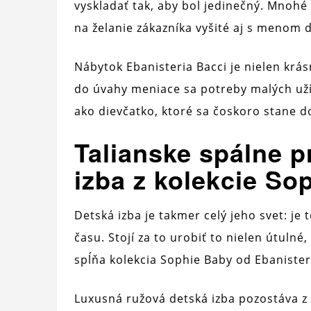
vyskladať tak, aby bol jedinečný. Mnohé
na želanie zákazníka vyšité aj s menom d
Nábytok Ebanisteria Bacci je nielen krásn
do úvahy meniace sa potreby malých uží
ako dievčatko, ktoré sa čoskoro stane 
Talianske spálne p
izba z kolekcie So
Detská izba je takmer celý jeho svet: je 
času. Stojí za to urobiť to nielen útuln
spĺňa kolekcia Sophie Baby od Ebaniste
Luxusná ružová detská izba pozostáva z