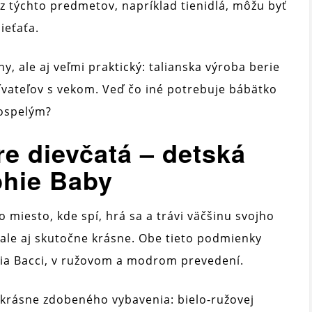
 z týchto predmetov, napríklad tienidlá, môžu byť
ieťaťa.
y, ale aj veľmi praktický: talianska výroba berie
vateľov s vekom. Veď čo iné potrebuje bábätko
dospelým?
re dievčatá – detská
phie Baby
to miesto, kde spí, hrá sa a trávi väčšinu svojho
é, ale aj skutočne krásne. Obe tieto podmienky
ria Bacci, v ružovom a modrom prevedení.
 krásne zdobeného vybavenia: bielo-ružovej