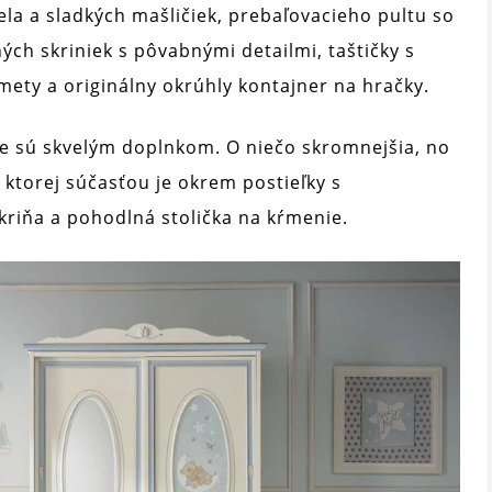
la a sladkých mašličiek, prebaľovacieho pultu so
ých skriniek s pôvabnými detailmi, taštičky s
ety a originálny okrúhly kontajner na hračky.
le sú skvelým doplnkom. O niečo skromnejšia, no
ktorej súčasťou je okrem postieľky s
kriňa a pohodlná stolička na kŕmenie.