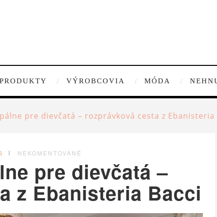
PRODUKTY
VÝROBCOVIA
MÓDA
NEHN
pálne pre dievčatá – rozprávková cesta z Ebanisteria
G
NEKOMENTOVANÉ
lne pre dievčatá –
a z Ebanisteria Bacci