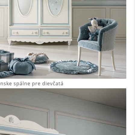
anske spálne pre dievčatá