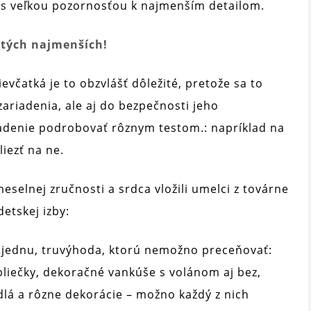
a s veľkou pozornosťou k najmenším detailom.
 tých najmenších!
včatká je to obzvlášť dôležité, pretože sa to
ariadenia, ale aj do bezpečnosti jeho
iadenie podrobovať rôznym testom.: napríklad na
liezť na ne.
meselnej zručnosti a srdca vložili umelci z továrne
etskej izby:
 jednu, tru
výhoda, ktorú nemožno preceňovať:
iečky, dekoračné vankúše s volánom aj bez,
adlá a rôzne dekorácie – možno každý z nich