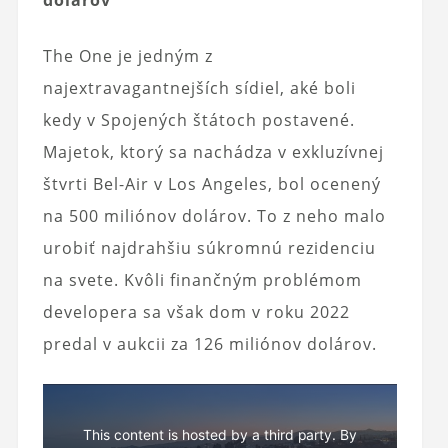
dolárov
The One je jedným z
najextravagantnejších sídiel, aké boli
kedy v Spojených štátoch postavené.
Majetok, ktorý sa nachádza v exkluzívnej
štvrti Bel-Air v Los Angeles, bol ocenený
na 500 miliónov dolárov. To z neho malo
urobiť najdrahšiu súkromnú rezidenciu
na svete. Kvôli finančným problémom
developera sa však dom v roku 2022
predal v aukcii za 126 miliónov dolárov.
This content is hosted by a third party. By