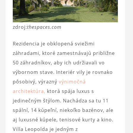
zdroj:
thespaces.com
Rezidencia je obklopená sviežimi
záhradami, ktoré zamestnávajú približne
50 záhradníkov, aby ich udržiavali vo
výbornom stave. Interiér vily je rovnako
pôsobivý, výrazný
výnimočná
architektúra,
ktorá spája luxus s
jedinečným štýlom. Nachádza sa tu 11
spální, 14 kúpeľní, niekoľko bazénov, ale
aj luxusné kúpele, tenisové kurty a kino.
Villa Leopolda je jedným z