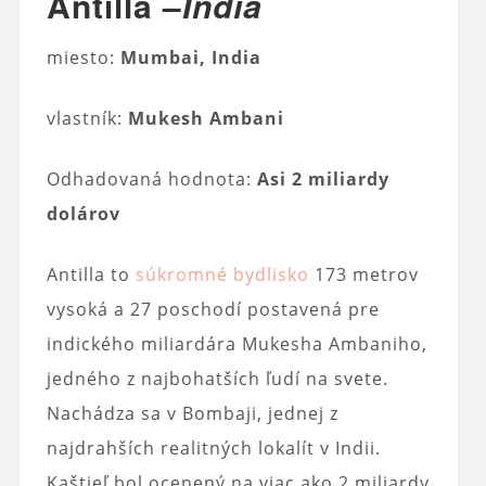
Antilla –
India
miesto:
Mumbai, India
vlastník:
Mukesh Ambani
Odhadovaná hodnota:
Asi 2 miliardy
dolárov
Antilla to
súkromné ​​bydlisko
173 metrov
vysoká a 27 poschodí postavená pre
indického miliardára Mukesha Ambaniho,
jedného z najbohatších ľudí na svete.
Nachádza sa v Bombaji, jednej z
najdrahších realitných lokalít v Indii.
Kaštieľ bol ocenený na viac ako 2 miliardy