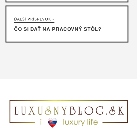
ĎALŠÍ PRÍSPEVOK »
ČO SI DAŤ NA PRACOVNÝ STÔL?