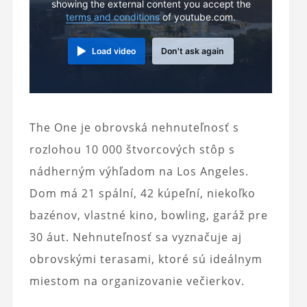
showing the external content you accept the
terms and conditions
of youtube.com.
Load video
Don't ask again
The One je obrovská nehnuteľnosť s
rozlohou 10 000 štvorcových stôp s
nádherným výhľadom na Los Angeles.
Dom má 21 spální, 42 kúpeľní, niekoľko
bazénov, vlastné kino, bowling, garáž pre
30 áut. Nehnuteľnosť sa vyznačuje aj
obrovskými terasami, ktoré sú ideálnym
miestom na organizovanie večierkov.