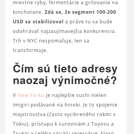
miestne ryby, fermentácie a grilovanie na
binchotane.
Zdá sa, že segment 100-200
USD sa stabilizoval
a práve tu sa bude
odohrávať najzaujímavejšia konkurencia.
Trh v NYC nespomaľuje, len sa
transformuje.
Čím sú tieto adresy
naozaj výnimočné?
V
New Yorku
je najlepšie sushi nielen
imigiri podávané na hinoki. Je to spojenie
majstrovstva (často vycibreného rokmi v
Tokiu), prístupu k surovinám z Toyosu a
Tsukiji a celého rituálu rezervácie, ktorý