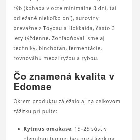
rýb (kohada v octe minimálne 3 dni, tai
odležané niekoľko dní), suroviny
prevažne z Toyosu a Hokkaida, často 3
lety týždenne. Zohľadňovali sme aj
techniky, binchotan, fermentácie,
rovnováhu medzi ryžou a rybou.
Čo znamená kvalita v
Edomae
Okrem produktu záležalo aj na celkovom
zážitku pri pulte:
Rytmus omakase
: 15–25 súst v
plynulom tempe, bez prestávok na