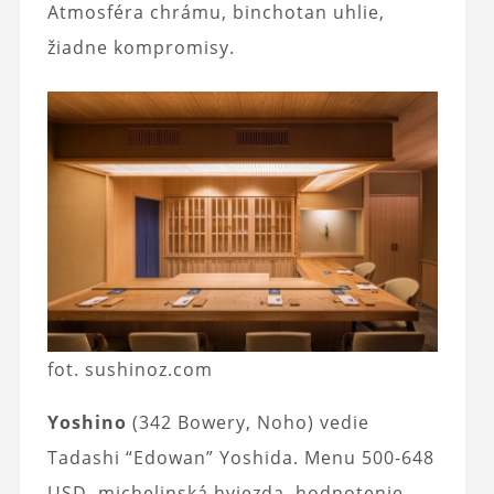
Atmosféra chrámu, binchotan uhlie,
žiadne kompromisy.
fot. sushinoz.com
Yoshino
(342 Bowery, Noho) vedie
Tadashi “Edowan” Yoshida. Menu 500-648
USD, michelinská hviezda, hodnotenie