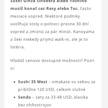
Sushi Ginza Onodera alebo Yoshino
musíš konať cez Resy alebo Toc
, často
mesiace vopred. Niektoré podniky
uvoľňujú stoly o polnoci presne 30 dní
vopred a zmiznú za pár minút. Kanoyama
a Seki niekedy prijmú walk-in, ale je to
lotéria.
Hľadáš cenovo dostupné možnosti? Pozri
si:
Sushi 35 West
– omakase so sebou za
približne 120 USD, celkom slušné
Sendo
– sety za 33-48 USD, klasika
bez ohňostrojov