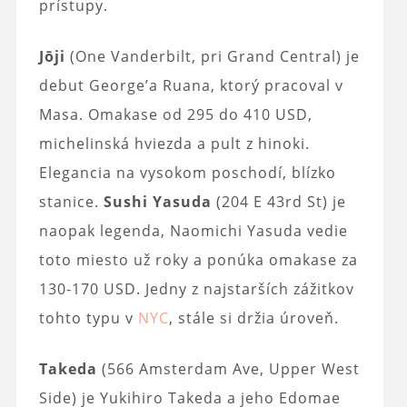
prístupy.
Jōji
(One Vanderbilt, pri Grand Central) je
debut George’a Ruana, ktorý pracoval v
Masa. Omakase od 295 do 410 USD,
michelinská hviezda a pult z hinoki.
Elegancia na vysokom poschodí, blízko
stanice.
Sushi Yasuda
(204 E 43rd St) je
naopak legenda, Naomichi Yasuda vedie
toto miesto už roky a ponúka omakase za
130-170 USD. Jedny z najstarších zážitkov
tohto typu v
NYC
, stále si držia úroveň.
Takeda
(566 Amsterdam Ave, Upper West
Side) je Yukihiro Takeda a jeho Edomae