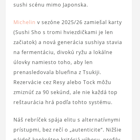
sushi scénu mimo Japonska.
Michelin
v sezóne 2025/26 zamiešal karty
(Sushi Sho s tromi hviezdičkami je len
začiatok) a nová generácia sushiya stavia
na fermentáciu, divokú ryžu a lokálne
úlovky namiesto toho, aby len
prenasledovala bluefina z Tsukiji.
Rezervácie cez Resy alebo Tock môžu
zmiznúť za 90 sekúnd, ale nie každá top
reštaurácia hrá podľa tohto systému.
Náš rebríček spája elitu s alternatívnymi
prístupmi, bez rečí o „autenticite“. Nižšie
nájdeš konkrétne kritériá výberu, profily