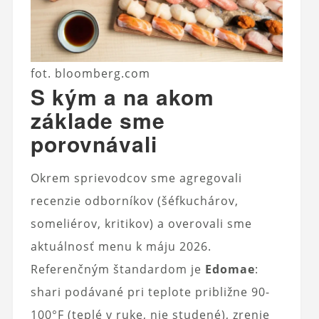
fot. bloomberg.com
S kým a na akom
základe sme
porovnávali
Okrem sprievodcov sme agregovali
recenzie odborníkov (šéfkuchárov,
someliérov, kritikov) a overovali sme
aktuálnosť menu k máju 2026.
Referenčným štandardom je
Edomae
:
shari podávané pri teplote približne 90-
100°F (teplé v ruke, nie studené), zrenie