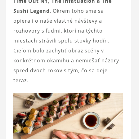
Time Out NY, The Infatuation a The
Sushi Legend
. Okrem toho sme sa
opierali o naše vlastné návštevy a
rozhovory s ľuďmi, ktorí na týchto
miestach strávili spolu stovky hodín.
Cieľom bolo zachytiť obraz scény v
konkrétnom okamihu a nemiešať názory
spred dvoch rokov s tým, čo sa deje
teraz.