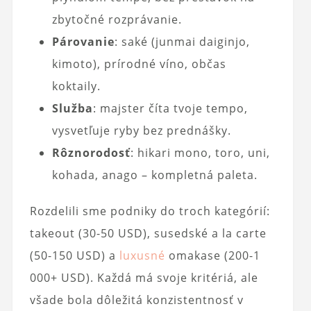
zbytočné rozprávanie.
Párovanie
: saké (junmai daiginjo,
kimoto), prírodné víno, občas
koktaily.
Služba
: majster číta tvoje tempo,
vysvetľuje ryby bez prednášky.
Rôznorodosť
: hikari mono, toro, uni,
kohada, anago – kompletná paleta.
Rozdelili sme podniky do troch kategórií:
takeout (30-50 USD), susedské a la carte
(50-150 USD) a
luxusné
omakase (200-1
000+ USD). Každá má svoje kritériá, ale
všade bola dôležitá konzistentnosť v