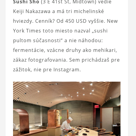
Sushi Sho
(3 E 41st St, Midtown) vedie
Keiji Nakazawa a má tri michelinské
hviezdy. Cenník? Od 450 USD vyššie. New
York Times toto miesto nazval „sushi
pultom súčasnosti“ a nie náhodou:
fermentácie, vzácne druhy ako mehikari,
zákaz fotografovania. Sem prichádzaš pre
zážitok, nie pre Instagram.