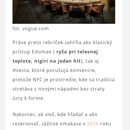
fot. vogue.com
Práve preto rebríček zahŕňa ako klasický
prístup Edomae (
ryža pri telesnej
teplote, nigiri na jeden hlt
), tak aj
miesta, ktoré porušujú konvencie,
pretože NYC je prostredie, kde sa tradícia
stretáva s novými nápadmi bez straty
úcty k forme.
Nakoniec, ak vieš, kde hľadať a ako
rezervovať, zážitok omakase v
2026
roku