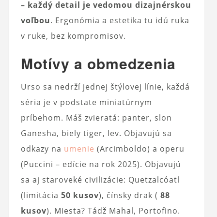
– každý detail je vedomou dizajnérskou
voľbou
. Ergonómia a estetika tu idú ruka
v ruke, bez kompromisov.
Motívy a obmedzenia
Urso sa nedrží jednej štýlovej línie, každá
séria je v podstate miniatúrnym
príbehom. Máš zvieratá: panter, slon
Ganesha, biely tiger, lev. Objavujú sa
odkazy na
umenie
(Arcimboldo) a operu
(Puccini – edície na rok 2025). Objavujú
sa aj staroveké civilizácie: Quetzalcóatl
(limitácia
50 kusov
), čínsky drak (
88
kusov
). Miesta? Tádž Mahal, Portofino.