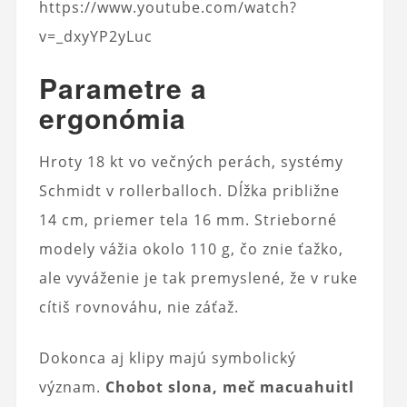
https://www.youtube.com/watch?
v=_dxyYP2yLuc
Parametre a
ergonómia
Hroty 18 kt vo večných perách, systémy
Schmidt v rollerballoch. Dĺžka približne
14 cm, priemer tela 16 mm. Strieborné
modely vážia okolo 110 g, čo znie ťažko,
ale vyváženie je tak premyslené, že v ruke
cítiš rovnováhu, nie záťaž.
Dokonca aj klipy majú symbolický
význam.
Chobot slona, meč macuahuitl