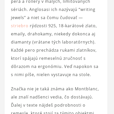
perá a rollery v malých, limitovaných
sériách. Anglosasi ich nazývajú “writing
jewels” a niet sa čomu čudovať —
striebro
rýdzosti 925, 18-karátové zlato,
emaily, drahokamy, niekedy dokonca aj
diamanty (vrátane tých laboratórnych).
Každé pero prechádza rukami zlatníkov,
ktorí spájajú remeselnú zručnosť s
dôrazom na ergonómiu. Veď napokon sa
s nimi píše, nielen vystavuje na stole.
Značka nie je taká známa ako Montblanc,
ale znalí nadšenci vedia, čo dostávajú.
Ďalej v texte nájdeš podrobnosti o
remesle, ktoré stojí za týmito objektmi,