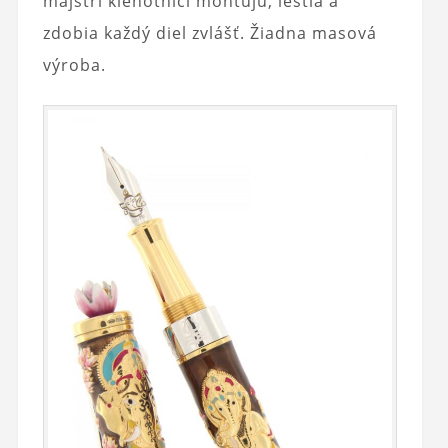
majstri klenotníci montujú, leštia a
zdobia každý diel zvlášť. Žiadna masová
výroba.