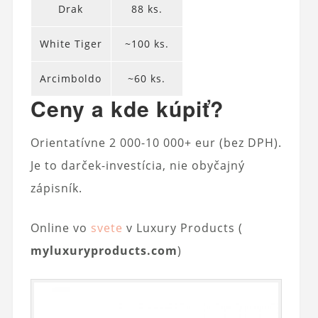
Drak
88 ks.
White Tiger
~100 ks.
Arcimboldo
~60 ks.
Ceny a kde kúpiť?
Orientatívne 2 000-10 000+ eur (bez DPH).
Je to darček-investícia, nie obyčajný
zápisník.
Online vo
svete
v Luxury Products (
myluxuryproducts.com
)