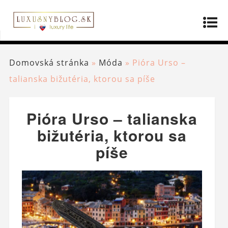
Domovská stránka
»
Móda
»
Pióra Urso –
talianska bižutéria, ktorou sa píše
Pióra Urso – talianska
bižutéria, ktorou sa
píše