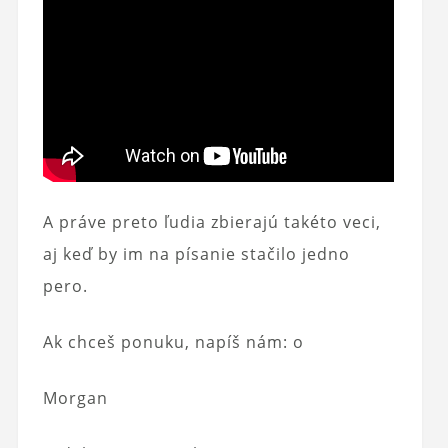
A práve preto ľudia zbierajú takéto veci,
aj keď by im na písanie stačilo jedno
pero.
Ak chceš ponuku, napíš nám: o
Morgan