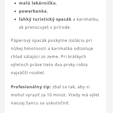
malú lekárničku
,
powerbanka
,
ľahký turistický spacák
a karimatku,
ak prenocuješ v prírode.
Páperový spacák poskytne izoláciu pri
nízkej hmotnosti a karimatka odizoluje
chlad sálajúci zo zeme. Pri krátkych
výletoch práve tieto dva prvky robia
najväčší rozdiel.
Profesionálny tip:
zbaľ sa tak, aby si
mohol vyraziť za 10 minút. Vtedy má výlet
naozaj šancu sa uskutočniť.