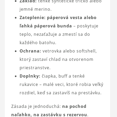
Základ:
tenké syntetické tričko alebo
jemné merino.
Zateplenie:
páperová vesta alebo
ľahká páperová bunda
– poskytuje
teplo, nezaťažuje a zmestí sa do
každého batohu.
Ochrana:
vetrovka alebo softshell,
ktorý zastaví chlad na otvorenom
priestranstve.
Doplnky:
čiapka, buff a tenké
rukavice – malé veci, ktoré robia veľký
rozdiel, keď sa zastavíš na prestávku.
Zásada je jednoduchá:
na pochod
naľahko, na zastávku s rezervou
.