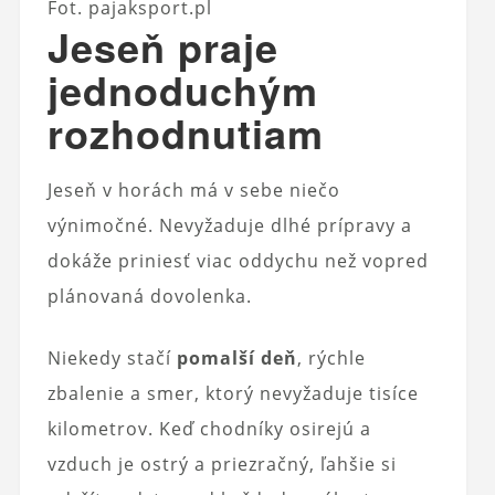
Fot. pajaksport.pl
Jeseň praje
jednoduchým
rozhodnutiam
Jeseň v horách má v sebe niečo
výnimočné. Nevyžaduje dlhé prípravy a
dokáže priniesť viac oddychu než vopred
plánovaná dovolenka.
Niekedy stačí
pomalší deň
, rýchle
zbalenie a smer, ktorý nevyžaduje tisíce
kilometrov. Keď chodníky osirejú a
vzduch je ostrý a priezračný, ľahšie si