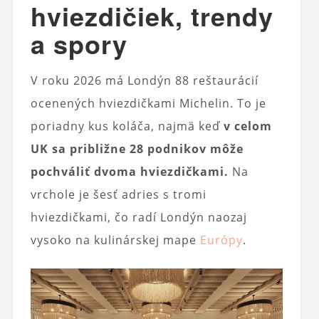
hviezdičiek, trendy
a spory
V roku 2026 má Londýn 88 reštaurácií
ocenených hviezdičkami Michelin. To je
poriadny kus koláča, najmä keď
v celom
UK sa približne 28 podnikov môže
pochváliť dvoma hviezdičkami.
Na
vrchole je šesť adries s tromi
hviezdičkami, čo radí Londýn naozaj
vysoko na kulinárskej mape
Európy
.