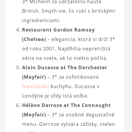
3* Michelin za udržateľnú haute
British. Smyth vie, čo robí s britskými
ingredienciami.
Restaurant Gordon Ramsay
(Chelsea)
– elegancia, ktorá si drží 3*
od roku 2001. Najdlhšia nepretržitá
séria na svete, ak to niekto počíta.
Alain Ducasse at The Dorchester
(Mayfair)
– 3* za sofistikovanú
francúzsku
kuchyňu. Ducasse v
Londýne je vždy istá voľba.
Hélène Darroze at The Connaught
(Mayfair)
– 3* za osobné degustačné
menu. Darroze vytvára zážitky, nielen