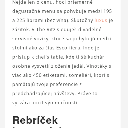
Nejde len o cenu, hoci priemerné
degustačné menu sa pohybuje medzi 195
a 225 librami (bez vína). Skutočný
luxus
je
zážitok. V The Ritz sleduješ divadelné
servisné vozíky, ktoré sa pohybujú medzi
stolmi ako za čias Escoffiera. Inde je
prístup k chef’s table, kde ti šéfkuchár
osobne vysvetlí zloženie jedál. Vinotéky s
viac ako 450 etiketami, someliéri, ktorí si
pamätajú tvoje preferencie z
predchádzajúcej návštevy. Práve to
vytvára pocit výnimočnosti.
Rebríček