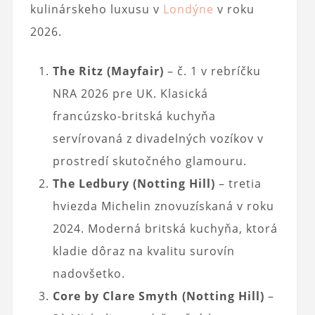
kulinárskeho luxusu v
Londýne
v roku
2026.
The Ritz (Mayfair)
– č. 1 v rebríčku
NRA 2026 pre UK. Klasická
francúzsko-britská kuchyňa
servírovaná z divadelných vozíkov v
prostredí skutočného glamouru.
The Ledbury (Notting Hill)
– tretia
hviezda Michelin znovuzískaná v roku
2024. Moderná britská kuchyňa, ktorá
kladie dôraz na kvalitu surovín
nadovšetko.
Core by Clare Smyth (Notting Hill)
–