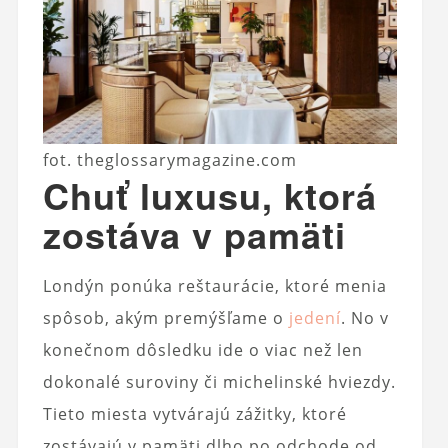
fot. theglossarymagazine.com
Chuť luxusu, ktorá
zostáva v pamäti
Londýn ponúka reštaurácie, ktoré menia
spôsob, akým premýšľame o
jedení
. No v
konečnom dôsledku ide o viac než len
dokonalé suroviny či michelinské hviezdy.
Tieto miesta vytvárajú zážitky, ktoré
zostávajú v pamäti dlho po odchode od