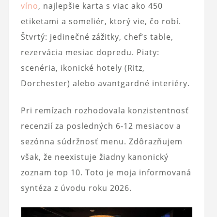
víno
, najlepšie karta s viac ako 450
etiketami a someliér, ktorý vie, čo robí.
Štvrtý: jedinečné zážitky, chef’s table,
rezervácia mesiac dopredu. Piaty:
scenéria, ikonické hotely (Ritz,
Dorchester) alebo avantgardné interiéry.
Pri remízach rozhodovala konzistentnosť
recenzií za posledných 6-12 mesiacov a
sezónna súdržnosť menu. Zdôrazňujem
však, že neexistuje žiadny kanonický
zoznam top 10. Toto je moja informovaná
syntéza z úvodu roku 2026.