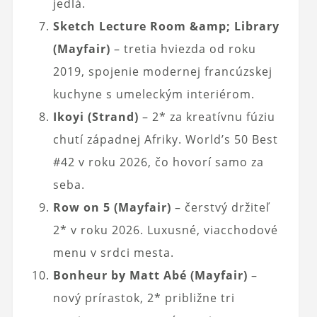
jedlá.
Sketch Lecture Room &amp; Library
(Mayfair)
– tretia hviezda od roku
2019, spojenie modernej francúzskej
kuchyne s umeleckým interiérom.
Ikoyi (Strand)
– 2* za kreatívnu fúziu
chutí západnej Afriky. World’s 50 Best
#42 v roku 2026, čo hovorí samo za
seba.
Row on 5 (Mayfair)
– čerstvý držiteľ
2* v roku 2026. Luxusné, viacchodové
menu v srdci mesta.
Bonheur by Matt Abé (Mayfair)
–
nový prírastok, 2* približne tri