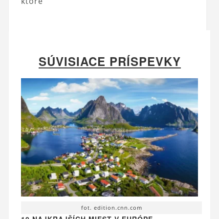
ktoré
SÚVISIACE PRÍSPEVKY
fot. edition.cnn.com
10 NAJKRAJŠÍCH MIEST V EURÓPE –