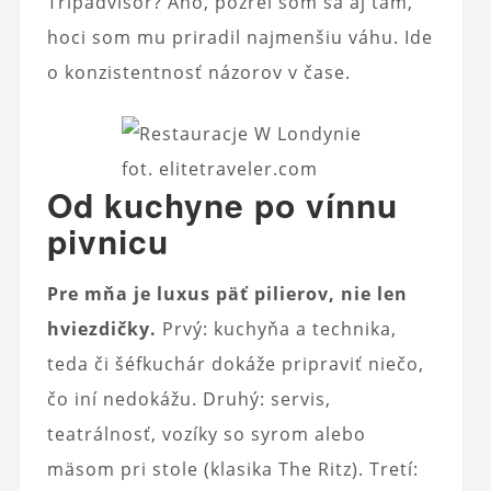
Tripadvisor? Áno, pozrel som sa aj tam,
hoci som mu priradil najmenšiu váhu. Ide
o konzistentnosť názorov v čase.
fot. elitetraveler.com
Od kuchyne po vínnu
pivnicu
Pre mňa je luxus päť pilierov, nie len
hviezdičky.
Prvý: kuchyňa a technika,
teda či šéfkuchár dokáže pripraviť niečo,
čo iní nedokážu. Druhý: servis,
teatrálnosť, vozíky so syrom alebo
mäsom pri stole (klasika The Ritz). Tretí: