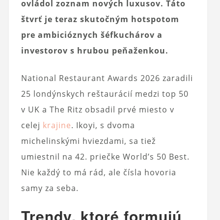
ovládol zoznam nových luxusov. Táto
štvrť je teraz skutočným hotspotom
pre ambicióznych šéfkuchárov a
investorov s hrubou peňaženkou.
National Restaurant Awards 2026 zaradili
25 londýnskych reštaurácií medzi top 50
v UK a The Ritz obsadil prvé miesto v
celej
krajine
. Ikoyi, s dvoma
michelinskými hviezdami, sa tiež
umiestnil na 42. priečke World’s 50 Best.
Nie každý to má rád, ale čísla hovoria
samy za seba.
Trendy, ktoré formujú