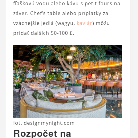
fľaškovú vodu alebo kávu s petit fours na
záver. Chef’s table alebo príplatky za
vzácnejšie jedlá (wagyu,
kaviár
) môžu
pridať ďalších 50-100 £.
fot. designmynight.com
Rozpočet na