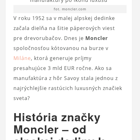
fot. moncler.com
V roku 1952 sa v malej alpskej dedinke
začala dielňa na šitie páperových viest
pre drevorubačov. Dnes je
Moncler
spoločnosťou kótovanou na burze v
Miláne
, ktorá generuje príjmy
presahujúce 3 mld EUR ročne. Ako sa
manufaktúra z hôr Savoy stala jednou z
najrýchlejšie rastúcich luxusných značiek
sveta?
História značky
Moncler – od