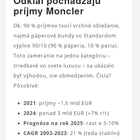
Odkiaľ pochádzajú
príjmy Moncler
Ok. 90 % príjmov tvorí vrchné oblečenie,
najmä páperové bundy so štandardom
výplne 90/10 (90 % páperia, 10 % peria).
Toto zameranie na jednu kategóriu –
zriedkavé vo svete luxusu – sa ukázalo
byť výhodou, nie obmedzením. Čísla?
Pôsobivé:
2021
: príjmy ~1,5 mld EUR
2024
: ponad 3 mld EUR (+7% r/r)
Prognóza na rok 2025
: rast o 5-10%
CAGR 2003-2023
: 21 % (teda stabilný