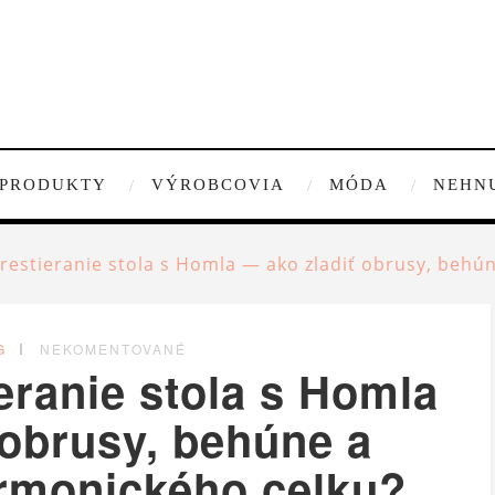
PRODUKTY
VÝROBCOVIA
MÓDA
NEHN
restieranie stola s Homla — ako zladiť obrusy, behú
G
NEKOMENTOVANÉ
eranie stola s Homla
 obrusy, behúne a
armonického celku?