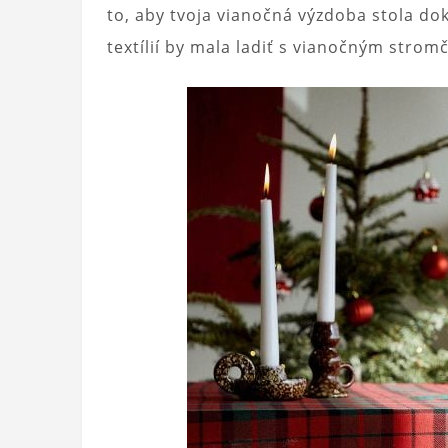
to, aby tvoja vianočná výzdoba stola do
textílií by mala ladiť s vianočným stro