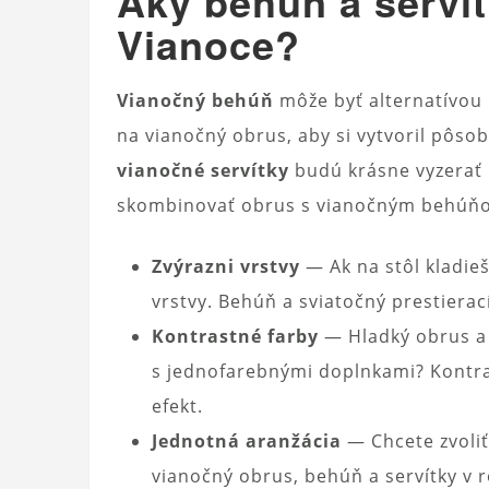
Aký behúň a servít
Vianoce?
Vianočný behúň
môže byť alternatívou 
na vianočný obrus, aby si vytvoril pôso
vianočné servítky
budú krásne vyzerať p
skombinovať obrus s vianočným behúňo
Zvýrazni vrstvy
— Ak na stôl kladieš 
vrstvy. Behúň a sviatočný prestierac
Kontrastné farby
— Hladký obrus a
s jednofarebnými doplnkami? Kontras
efekt.
Jednotná aranžácia
— Chcete zvoli
vianočný obrus, behúň a servítky v 