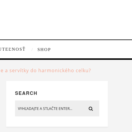
UTEĽNOSŤ
SHOP
ne a servítky do harmonického celku?
SEARCH