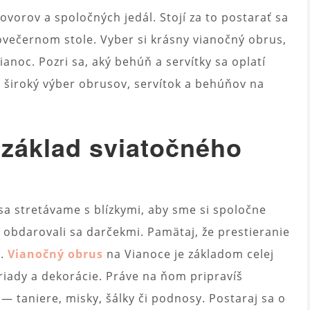
ovorov a spoločných jedál. Stojí za to postarať sa
ovečernom stole. Vyber si krásny vianočný obrus,
anoc. Pozri sa, aký behúň a servítky sa oplatí
 široký výber obrusov, servítok a behúňov na
základ sviatočného
sa stretávame s blízkymi, aby sme si spoločne
 a obdarovali sa darčekmi. Pamätaj, že prestieranie
a.
Vianočný obrus
na Vianoce je základom celej
iady a dekorácie. Práve na ňom pripravíš
— taniere, misky, šálky či podnosy. Postaraj sa o