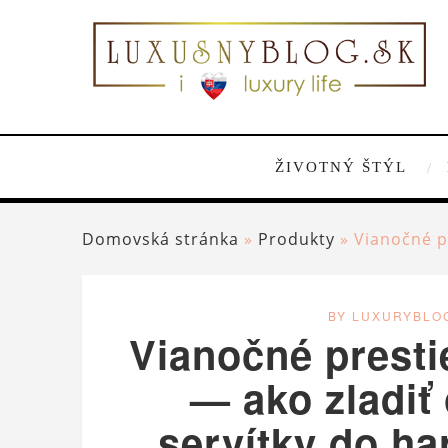
ŽIVOTNÝ ŠTÝL
Domovská stránka
»
Produkty
»
Vianočné p
BY LUXURYBLO
Vianočné presti
— ako zladiť
servítky do h