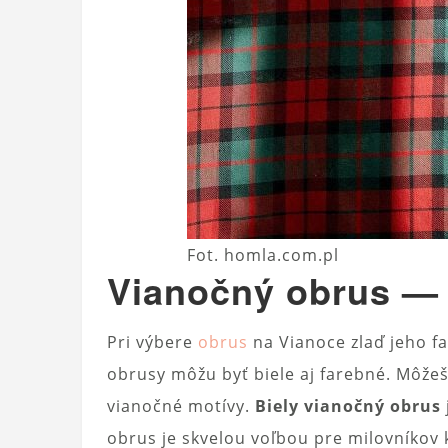
Fot. homla.com.pl
Vianočný obrus — 
Pri výbere
obrus
na Vianoce zlaď jeho f
obrusy môžu byť biele aj farebné. Môžeš
vianočné motívy.
Biely vianočný obrus
obrus je skvelou voľbou pre milovníkov k