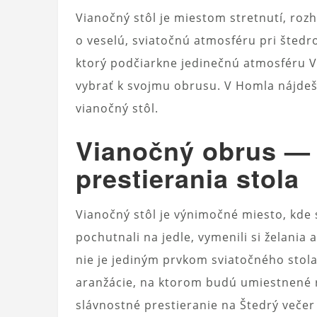
Vianočný stôl je miestom stretnutí, rozh
o veselú, sviatočnú atmosféru pri štedr
ktorý podčiarkne jedinečnú atmosféru Vi
vybrať k svojmu obrusu. V Homla nájdeš
vianočný stôl.
Vianočný obrus — 
prestierania stola
Vianočný stôl je výnimočné miesto, kde 
pochutnali na jedle, vymenili si želania
nie je jediným prvkom sviatočného stol
aranžácie, na ktorom budú umiestnené r
slávnostné prestieranie na Štedrý večer 