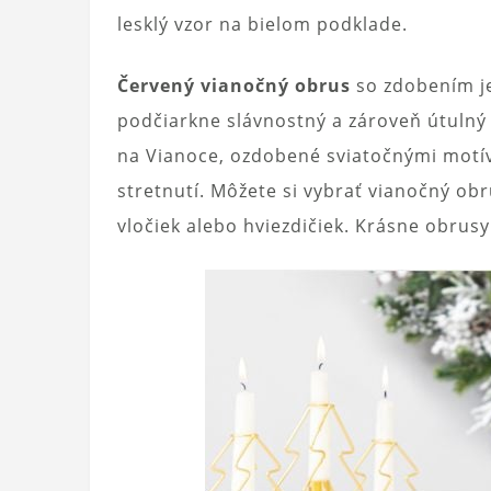
lesklý vzor na bielom podklade.
Červený vianočný obrus
so zdobením je
podčiarkne slávnostný a zároveň útulný
na Vianoce, ozdobené sviatočnými motív
stretnutí. Môžete si vybrať vianočný o
vločiek alebo hviezdičiek. Krásne obrus