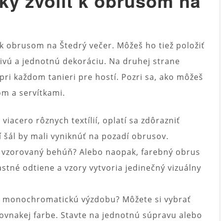
ky zvoliť k obrusom na
k obrusom na Štedrý večer. Môžeš ho tiež položiť
bivú a jednotnú dekoráciu. Na druhej strane
ri každom tanieri pre hostí. Pozri sa, ako môžeš
m a servítkami.
viacero rôznych textílií, oplatí sa zdôrazniť
í šál by mali vyniknúť na pozadí obrusov.
 vzorovaný behúň? Alebo naopak, farebný obrus
tné odtiene a vzory vytvoria jedinečný vizuálny
ť monochromatickú výzdobu? Môžete si vybrať
rovnakej farbe. Stavte na jednotnú súpravu alebo