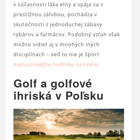
v súčasnosti láka elity a spája sa s
prestížnou záľubou, pochádza v
skutočnosti z jednoduchej zábavy
rybárov a farmárov. Podobný vzťah však
možno vidieť aj v mnohých iných
disciplínach – veď to nie je šport
najluxusnejšie hodinky na svete
.
Golf a golfové
ihriská v Poľsku