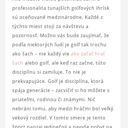
profesionalita tunajších golfových ihrísk
sú oceňované medzinárodne. Každé z
týchto miest stojí za návštevu a
pozornosť. Možno vás bude zaujímať, že
podľa niektorých ľudí je golf tak trochu
ako šach – nie každý vie
ako začať hrať
šach
alebo golf, ale keď raz začne, túto
disciplínu si zamiluje. To nie je
prekvapujúce. Golf je disciplína, ktorá
spája generácie – zacvičiť si ho môžete s
priateľmi, rodinou či známymi. Nič
nebráni tomu, aby medzi hráčmi bol veľký
vekový rozdiel. V tomto smere je tento
šport naozaj jedinečný a navyše pobyt na