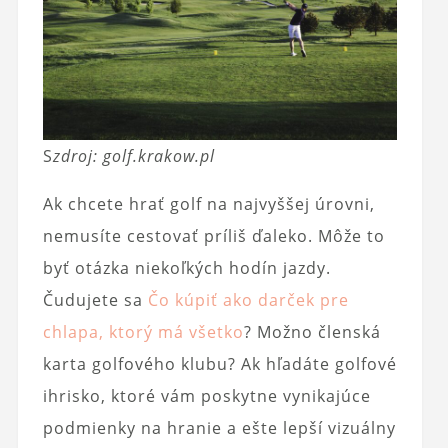
S
zdroj: golf.krakow.pl
Ak chcete hrať golf na najvyššej úrovni,
nemusíte cestovať príliš ďaleko. Môže to
byť otázka niekoľkých hodín jazdy.
Čudujete sa
Čo kúpiť ako darček pre
chlapa, ktorý má všetko
? Možno členská
karta golfového klubu? Ak hľadáte golfové
ihrisko, ktoré vám poskytne vynikajúce
podmienky na hranie a ešte lepší vizuálny