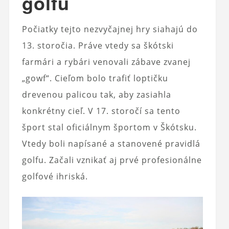
golfu
Počiatky tejto nezvyčajnej hry siahajú do
13. storočia. Práve vtedy sa škótski
farmári a rybári venovali zábave zvanej
„gowf“. Cieľom bolo trafiť loptičku
drevenou palicou tak, aby zasiahla
konkrétny cieľ. V 17. storočí sa tento
šport stal oficiálnym športom v Škótsku.
Vtedy boli napísané a stanovené pravidlá
golfu. Začali vznikať aj prvé profesionálne
golfové ihriská.