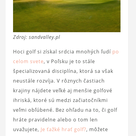
Zdroj: sandvalley.pl
Hoci golf si získal srdcia mnohých ľudí
po
celom svete
, v Poľsku je to stále
špecializovaná disciplína, ktorá sa však
neustále rozvíja. V rôznych častiach
krajiny nájdete veľké aj menšie golfové
ihriská, ktoré sú medzi začiatočníkmi
veľmi obľúbené. Bez ohľadu na to, či golf
hráte pravidelne alebo o tom len
uvažujete,
Je ťažké hrať golf?
, môžete