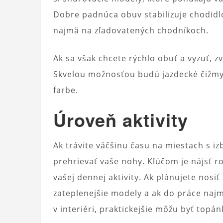
Dobre padnúca obuv stabilizuje chodi
najmä na zľadovatených chodníkoch.
Ak sa však chcete rýchlo obuť a vyzuť, 
Skvelou možnosťou budú jazdecké čižmy
farbe.
Úroveň aktivity
Ak trávite väčšinu času na miestach s i
prehrievať vaše nohy. Kľúčom je nájsť ro
vašej dennej aktivity. Ak plánujete nosi
zateplenejšie modely a ak do práce naj
v interiéri, praktickejšie môžu byť top