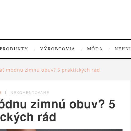
PRODUKTY
VÝROBCOVIA
MÓDA
NEHN
rať módnu zimnú obuv? 5 praktických rád
G
NEKOMENTOVANÉ
módnu zimnú obuv? 5
ických rád