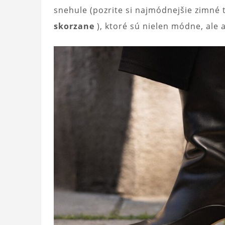
snehule (pozrite si najmódnejšie zimné
skorzane
), ktoré sú nielen módne, ale 