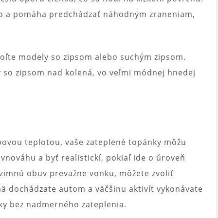
dlo a pomáha predchádzať náhodným zraneniam,
zvoľte modely so zipsom alebo suchým zipsom.
 so zipsom nad kolená, vo veľmi módnej hnedej
zbovou teplotou, vaše zateplené topánky môžu
vnováhu a byť realistickí, pokiaľ ide o úroveň
ť zimnú obuv prevažne vonku, môžete zvoliť
mä dochádzate autom a väčšinu aktivít vykonávate
ánky bez nadmerného zateplenia.