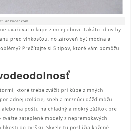
ot. answear.com
ame uvažovať o kúpe zimnej obuvi. Takáto obuv by
ranu pred vlhkosťou, no zároveň byť módna a
roblémy? Prečítajte si 5 tipov, ktoré vám pomôžu
 vodeodolnosť
ktormi, ktoré treba zvážiť pri kúpe zimných
poriadnej izolácie, sneh a mrznúci dážď môžu
alebo na poštu na chladný a mokrý zážitok pre
to zvážte zateplené modely z nepremokavých
lhkosti do zvršku. Skvele tu poslúžia kožené