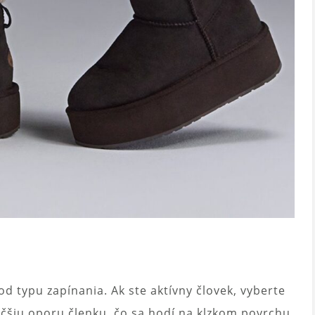
od typu zapínania. Ak ste aktívny človek, vyberte
čšiu oporu členku, čo sa hodí na klzkom povrchu.