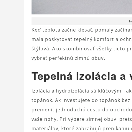
F
Keď teplota začne klesať, pomaly začín
mala poskytovať tepelný komfort a och
štýlová. Ako skombinovať všetky tieto p
vybrať perfektnú zimnú obuv.
Tepelná izolácia a
Izolácia a hydroizolácia sú kľúčovými fa
topánok. Ak investujete do topánok bez 
premeniť jednoduchú cestu do obchodu 
vaše nohy. Pri výbere zimnej obuvi pre
materiálov, ktoré zabraňujú prenikaniu v