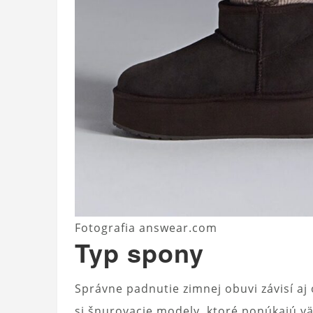
Fotografia answear.com
Typ spony
Správne padnutie zimnej obuvi závisí aj 
si šnurovacie modely, ktoré ponúkajú vä