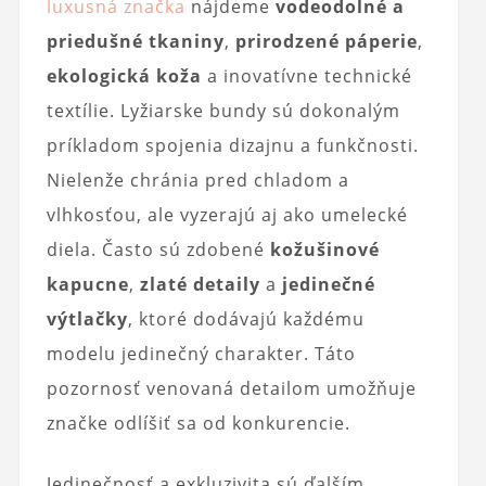
luxusná značka
nájdeme
vodeodolné a
priedušné tkaniny
,
prirodzené páperie
,
ekologická koža
a inovatívne technické
textílie. Lyžiarske bundy sú dokonalým
príkladom spojenia dizajnu a funkčnosti.
Nielenže chránia pred chladom a
vlhkosťou, ale vyzerajú aj ako umelecké
diela. Často sú zdobené
kožušinové
kapucne
,
zlaté detaily
a
jedinečné
výtlačky
, ktoré dodávajú každému
modelu jedinečný charakter. Táto
pozornosť venovaná detailom umožňuje
značke odlíšiť sa od konkurencie.
Jedinečnosť a exkluzivita sú ďalším