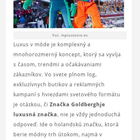
Fot. mplusstore.es
Luxus v móde je komplexný a
mnohorozmerný koncept, ktorý sa vyvíja
s časom, trendmi a očakávaniami
zákazníkov. Vo svete plnom log,
exkluzívnych butikov a reklamných
kampaní s hviezdami svetového formátu
je otázkou, či
Značka Goldbergh
je
luxusná značka
, nie je vždy jednoduchá
odpoveď. Ide o holandskú značku, ktorá
berie módny trh útokom, najmä v