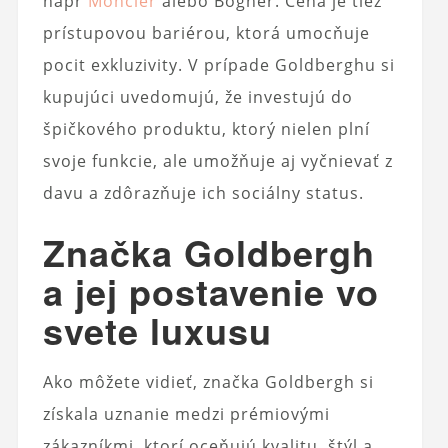
napr
Moncler
alebo Bogner. Cena je tiež
prístupovou bariérou, ktorá umocňuje
pocit exkluzivity. V prípade Goldberghu si
kupujúci uvedomujú, že investujú do
špičkového produktu, ktorý nielen plní
svoje funkcie, ale umožňuje aj vyčnievať z
davu a zdôrazňuje ich sociálny status.
Značka Goldbergh
a jej postavenie vo
svete luxusu
Ako môžete vidieť, značka Goldbergh si
získala uznanie medzi prémiovými
zákazníkmi, ktorí oceňujú kvalitu, štýl a