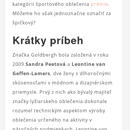
kategórii športového oblečenia
prémie
.
Môžeme ho však jednoznačne označiť za
špičkový?
Krátky príbeh
Značka Goldbergh bola založená v roku
2009
Sandra Peetová
a
Leontine van
Geffen-Lamers
, dve ženy s dlhoročnými
skúsenosťami v módnom a dizajnérskom
priemysle. Prvý z nich ako bývalý majiteľ
značky lyžiarskeho oblečenia dokonale
rozumel technickým aspektom výroby
oblečenia určeného na aktivity v
náročných podmienkach. Leontine van