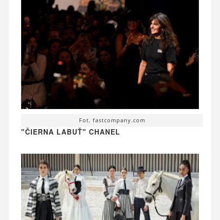
Fot. fastcompany.com
"ČIERNA LABUŤ" CHANEL