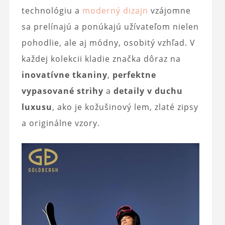
technológiu a
moderný dizajn
vzájomne
sa prelínajú a ponúkajú užívateľom nielen
pohodlie, ale aj módny, osobitý vzhľad. V
každej kolekcii kladie značka dôraz na
inovatívne tkaniny
,
perfektne
vypasované strihy
a
detaily v duchu
luxusu
, ako je kožušinový lem, zlaté zipsy
a originálne vzory.