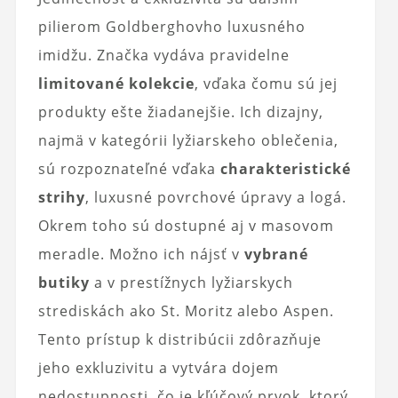
pilierom Goldberghovho luxusného
imidžu. Značka vydáva pravidelne
limitované kolekcie
, vďaka čomu sú jej
produkty ešte žiadanejšie. Ich dizajny,
najmä v kategórii lyžiarskeho oblečenia,
sú rozpoznateľné vďaka
charakteristické
strihy
, luxusné povrchové úpravy a logá.
Okrem toho sú dostupné aj v masovom
meradle. Možno ich nájsť v
vybrané
butiky
a v prestížnych lyžiarskych
strediskách ako St. Moritz alebo Aspen.
Tento prístup k distribúcii zdôrazňuje
jeho exkluzivitu a vytvára dojem
nedostupnosti, čo je kľúčový prvok, ktorý