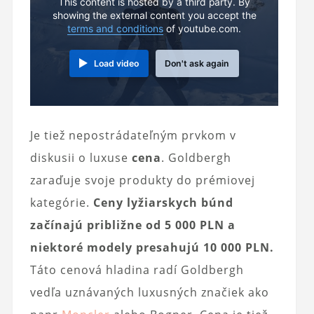
This content is hosted by a third party. By
showing the external content you accept the
terms and conditions
of youtube.com.
Load video
Don't ask again
Je tiež nepostrádateľným prvkom v
diskusii o luxuse
cena
. Goldbergh
zaraďuje svoje produkty do prémiovej
kategórie.
Ceny lyžiarskych búnd
začínajú približne od 5 000 PLN a
niektoré modely presahujú 10 000 PLN.
Táto cenová hladina radí Goldbergh
vedľa uznávaných luxusných značiek ako