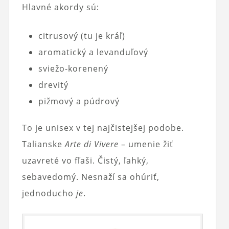
Hlavné akordy sú:
citrusový (tu je kráľ)
aromatický a levanduľový
sviežo-korenený
drevitý
pižmový a púdrový
To je unisex v tej najčistejšej podobe.
Talianske
Arte di Vivere
– umenie žiť
uzavreté vo fľaši. Čistý, ľahký,
sebavedomý. Nesnaží sa ohúriť,
jednoducho
je
.