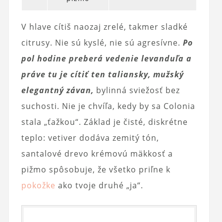
V hlave cítiš naozaj zrelé, takmer sladké
citrusy. Nie sú kyslé, nie sú agresívne.
Po
pol hodine preberá vedenie levanduľa a
práve tu je cítiť ten taliansky, mužský
elegantný závan,
bylinná sviežosť bez
suchosti. Nie je chvíľa, kedy by sa Colonia
stala „ťažkou“. Základ je čisté, diskrétne
teplo: vetiver dodáva zemitý tón,
santalové drevo krémovú mäkkosť a
pižmo spôsobuje, že všetko priľne k
pokožke
ako tvoje druhé „ja“.