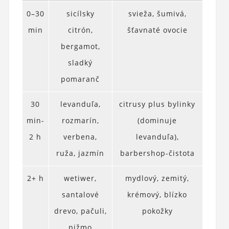
0–30
sicílsky
svieža, šumivá,
min
citrón,
šťavnaté ovocie
bergamot,
sladký
pomaranč
30
levanduľa,
citrusy plus bylinky
min-
rozmarín,
(dominuje
2 h
verbena,
levanduľa),
ruža, jazmín
barbershop-čistota
2+ h
wetiwer,
mydlový, zemitý,
santalové
krémový, blízko
drevo, pačuli,
pokožky
pižmo