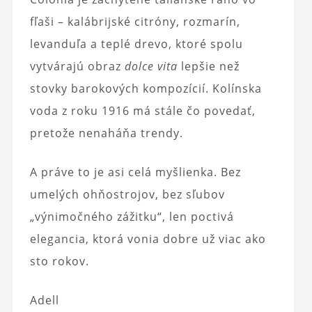
fľaši – kalábrijské citróny, rozmarín,
levanduľa a teplé drevo, ktoré spolu
vytvárajú obraz
dolce vita
lepšie než
stovky barokových kompozícií. Kolínska
voda z roku 1916 má stále čo povedať,
pretože nenaháňa trendy.
A práve to je asi celá myšlienka. Bez
umelých ohňostrojov, bez sľubov
„výnimočného zážitku“, len poctivá
elegancia, ktorá vonia dobre už viac ako
sto rokov.
Adell