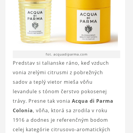
fot. acquadiparma.com
Predstav si talianske ráno, keď vzduch
vonia zrelými citrusmi z pobrežných
sadov a teplý vietor mieša vôňu
levandule s tónom čerstvo pokosenej
trávy. Presne tak vonia
Acqua di Parma
Colonia
, vôňa, ktorá sa zrodila v roku
1916 a dodnes je referenčným bodom
celej kategórie citrusovo-aromatických