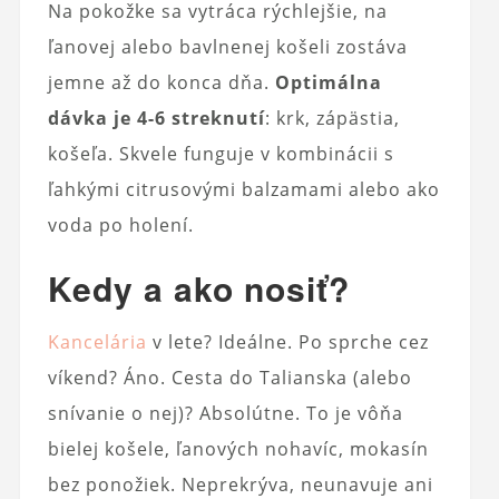
Na pokožke sa vytráca rýchlejšie, na
ľanovej alebo bavlnenej košeli zostáva
jemne až do konca dňa.
Optimálna
dávka je 4-6 streknutí
: krk, zápästia,
košeľa. Skvele funguje v kombinácii s
ľahkými citrusovými balzamami alebo ako
voda po holení.
Kedy a ako nosiť?
Kancelária
v lete? Ideálne. Po sprche cez
víkend? Áno. Cesta do Talianska (alebo
snívanie o nej)? Absolútne. To je vôňa
bielej košele, ľanových nohavíc, mokasín
bez ponožiek. Neprekrýva, neunavuje ani