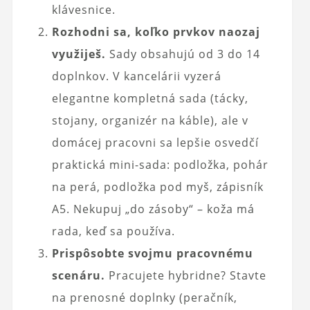
klávesnice.
Rozhodni sa, koľko prvkov naozaj
využiješ.
Sady obsahujú od 3 do 14
doplnkov. V kancelárii vyzerá
elegantne kompletná sada (tácky,
stojany, organizér na káble), ale v
domácej pracovni sa lepšie osvedčí
praktická mini-sada: podložka, pohár
na perá, podložka pod myš, zápisník
A5. Nekupuj „do zásoby“ – koža má
rada, keď sa používa.
Prispôsobte svojmu pracovnému
scenáru.
Pracujete hybridne? Stavte
na prenosné doplnky (peračník,