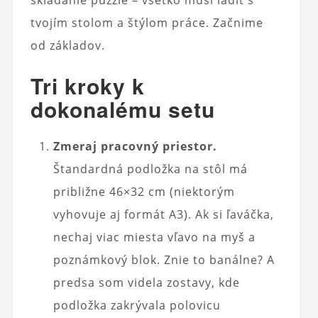
skladanie puzzle – všetko musí ladiť s
tvojím stolom a štýlom práce. Začnime
od základov.
Tri kroky k
dokonalému setu
Zmeraj pracovný priestor.
Štandardná podložka na stôl má
približne 46×32 cm (niektorým
vyhovuje aj formát A3). Ak si ľaváčka,
nechaj viac miesta vľavo na myš a
poznámkový blok. Znie to banálne? A
predsa som videla zostavy, kde
podložka zakrývala polovicu