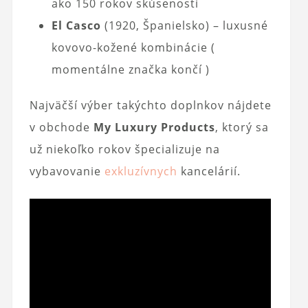
ako 150 rokov skúseností
El Casco
(1920, Španielsko) – luxusné
kovovo-kožené kombinácie (
momentálne značka končí )
Najväčší výber takýchto doplnkov nájdete
v obchode
My Luxury Products
, ktorý sa
už niekoľko rokov špecializuje na
vybavovanie
exkluzívnych
kancelárií.