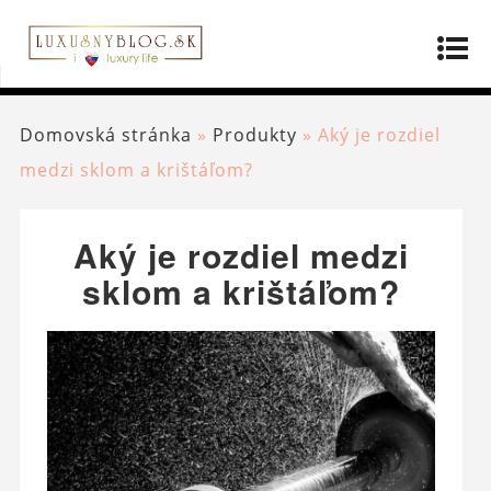
Domovská stránka
»
Produkty
»
Aký je rozdiel
medzi sklom a krištáľom?
Aký je rozdiel medzi
sklom a krištáľom?