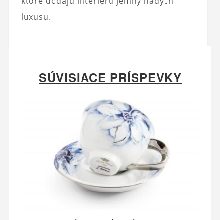
ktoré dodajú interiéru jemný nádych
luxusu.
SÚVISIACE PRÍSPEVKY