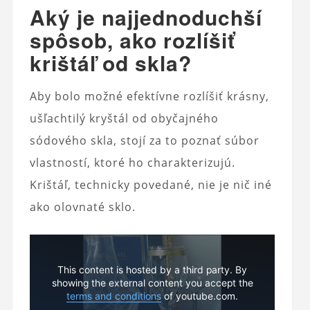
Aký je najjednoduchší
spôsob, ako rozlíšiť
krištáľ od skla?
Aby bolo možné efektívne rozlíšiť krásny,
ušľachtilý kryštál od obyčajného
sódového skla, stojí za to poznať súbor
vlastností, ktoré ho charakterizujú.
Krištáľ, technicky povedané, nie je nič iné
ako olovnaté sklo.
This content is hosted by a third party. By
showing the external content you accept the
terms and conditions
of youtube.com.