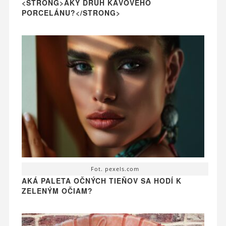
<STRONG>AKÝ DRUH KÁVOVÉHO
PORCELÁNU?</STRONG>
Fot. pexels.com
AKÁ PALETA OČNÝCH TIEŇOV SA HODÍ K
ZELENÝM OČIAM?