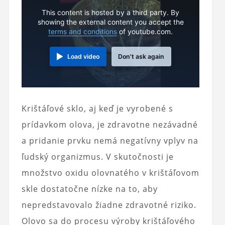
This content is hosted by a third party. By
showing the external content you accept the
terms and conditions
of youtube.com.
Load video
Don't ask again
Krištáľové sklo, aj keď je vyrobené s
prídavkom olova, je zdravotne nezávadné
a pridanie prvku nemá negatívny vplyv na
ľudský organizmus. V skutočnosti je
množstvo oxidu olovnatého v krištáľovom
skle dostatočne nízke na to, aby
nepredstavovalo žiadne zdravotné riziko.
Olovo sa do procesu výroby krištáľového