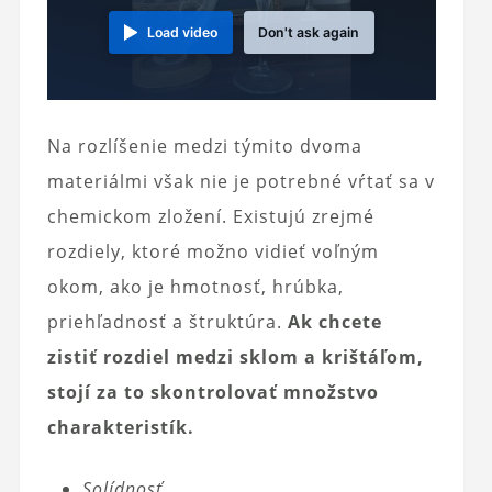
Load video
Don't ask again
Na rozlíšenie medzi týmito dvoma
materiálmi však nie je potrebné vŕtať sa v
chemickom zložení. Existujú zrejmé
rozdiely, ktoré možno vidieť voľným
okom, ako je hmotnosť, hrúbka,
priehľadnosť a štruktúra.
Ak chcete
zistiť rozdiel medzi sklom a krištáľom,
stojí za to skontrolovať množstvo
charakteristík.
Solídnosť