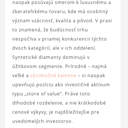
naopak posúvajú smerom k luxusnému a
zberateľskému tovaru, kde má osobitný
význam vzácnosť, kvalita a pôvod. V praxi
to znamená, že budúcnosť trhu
nespočíva v priamej konkurencii týchto
dvoch kategórií, ale v ich oddelení.
Syntetické diamanty dominujú v
úžitkovom segmente. Prírodné – najmä
veľké a
výnimočné kamene
– si naopak
upevňujú pozíciu ako investičné aktívum
typu „store of value“. Práve toto
dlhodobé rozdelenie, a nie krátkodobé
cenové výkyvy, je najdôležitejšie pre
uvedomelých investorov.