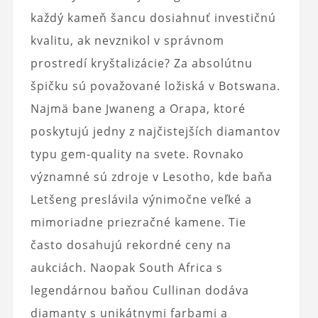
každý kameň šancu dosiahnuť investičnú
kvalitu, ak nevznikol v správnom
prostredí kryštalizácie? Za absolútnu
špičku sú považované ložiská v Botswana.
Najmä bane Jwaneng a Orapa, ktoré
poskytujú jedny z najčistejších diamantov
typu gem-quality na svete. Rovnako
významné sú zdroje v Lesotho, kde baňa
Letšeng preslávila výnimočne veľké a
mimoriadne priezračné kamene. Tie
často dosahujú rekordné ceny na
aukciách. Naopak South Africa s
legendárnou baňou Cullinan dodáva
diamanty s unikátnymi farbami a