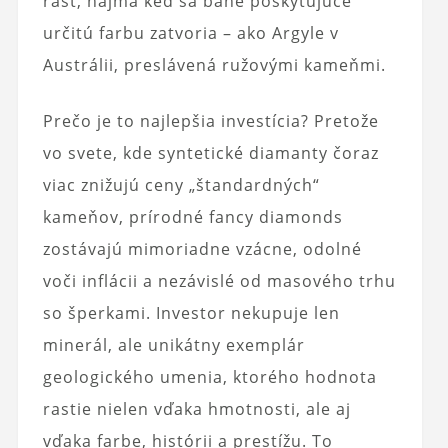
rast, najmä keď sa bane poskytujúce
určitú farbu zatvoria – ako Argyle v
Austrálii, preslávená ružovými kameňmi.
Prečo je to najlepšia investícia? Pretože
vo svete, kde syntetické diamanty čoraz
viac znižujú ceny „štandardných“
kameňov, prírodné fancy diamonds
zostávajú mimoriadne vzácne, odolné
voči inflácii a nezávislé od masového trhu
so šperkami. Investor nekupuje len
minerál, ale unikátny exemplár
geologického umenia, ktorého hodnota
rastie nielen vďaka hmotnosti, ale aj
vďaka farbe, histórii a prestížu. To