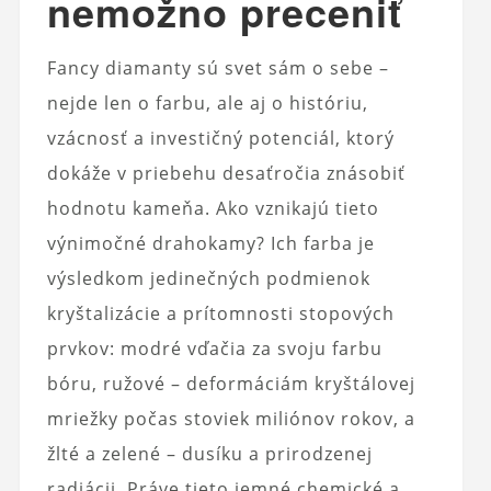
nemožno preceniť
Fancy diamanty sú svet sám o sebe –
nejde len o farbu, ale aj o históriu,
vzácnosť a investičný potenciál, ktorý
dokáže v priebehu desaťročia znásobiť
hodnotu kameňa. Ako vznikajú tieto
výnimočné drahokamy? Ich farba je
výsledkom jedinečných podmienok
kryštalizácie a prítomnosti stopových
prvkov: modré vďačia za svoju farbu
bóru, ružové – deformáciám kryštálovej
mriežky počas stoviek miliónov rokov, a
žlté a zelené – dusíku a prirodzenej
radiácii. Práve tieto jemné chemické a