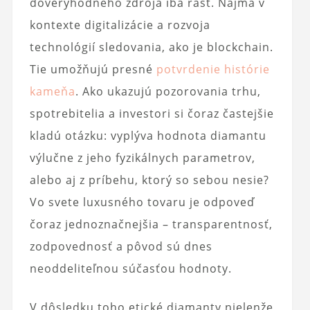
dôveryhodného zdroja iba rásť. Najmä v
kontexte digitalizácie a rozvoja
technológií sledovania, ako je blockchain.
Tie umožňujú presné
potvrdenie histórie
kameňa
. Ako ukazujú pozorovania trhu,
spotrebitelia a investori si čoraz častejšie
kladú otázku: vyplýva hodnota diamantu
výlučne z jeho fyzikálnych parametrov,
alebo aj z príbehu, ktorý so sebou nesie?
Vo svete luxusného tovaru je odpoveď
čoraz jednoznačnejšia – transparentnosť,
zodpovednosť a pôvod sú dnes
neoddeliteľnou súčasťou hodnoty.
V dôsledku toho etické diamanty nielenže