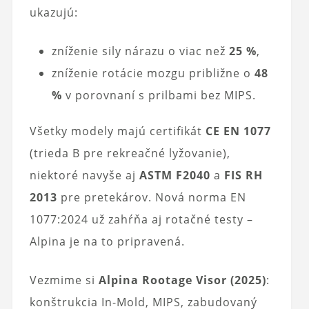
ukazujú:
zníženie sily nárazu o viac než
25 %
,
zníženie rotácie mozgu približne o
48
%
v porovnaní s prilbami bez MIPS.
Všetky modely majú certifikát
CE EN 1077
(trieda B pre rekreačné lyžovanie),
niektoré navyše aj
ASTM F2040
a
FIS RH
2013
pre pretekárov. Nová norma EN
1077:2024 už zahŕňa aj rotačné testy –
Alpina je na to pripravená.
Vezmime si
Alpina Rootage Visor (2025)
:
konštrukcia In-Mold, MIPS, zabudovaný