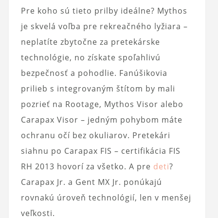
Pre koho sú tieto prilby ideálne? Mythos
je skvelá voľba pre rekreačného lyžiara –
neplatíte zbytočne za pretekárske
technológie, no získate spoľahlivú
bezpečnosť a pohodlie. Fanúšikovia
prilieb s integrovaným štítom by mali
pozrieť na Rootage, Mythos Visor alebo
Carapax Visor – jedným pohybom máte
ochranu očí bez okuliarov. Pretekári
siahnu po Carapax FIS – certifikácia FIS
RH 2013 hovorí za všetko. A pre
deti
?
Carapax Jr. a Gent MX Jr. ponúkajú
rovnakú úroveň technológií, len v menšej
veľkosti.