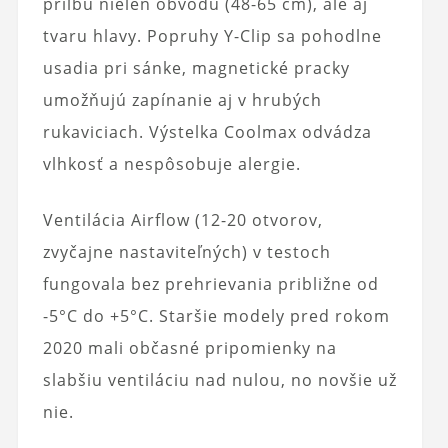
prilbu nielen obvodu (48-65 cm), ale aj
tvaru hlavy. Popruhy Y-Clip sa pohodlne
usadia pri sánke, magnetické pracky
umožňujú zapínanie aj v hrubých
rukaviciach. Výstelka Coolmax odvádza
vlhkosť a nespôsobuje alergie.
Ventilácia Airflow (12-20 otvorov,
zvyčajne nastaviteľných) v testoch
fungovala bez prehrievania približne od
-5°C do +5°C. Staršie modely pred rokom
2020 mali občasné pripomienky na
slabšiu ventiláciu nad nulou, no novšie už
nie.