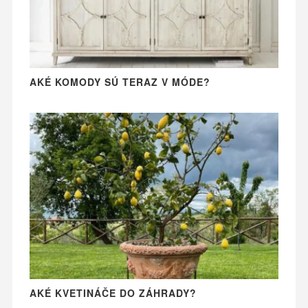
AKÉ KOMODY SÚ TERAZ V MÓDE?
AKÉ KVETINÁČE DO ZÁHRADY?