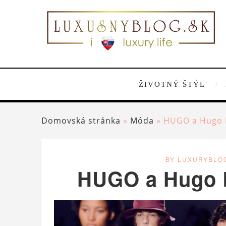
ŽIVOTNÝ ŠTÝL
Domovská stránka
»
Móda
»
HUGO a Hugo B
BY LUXURYBLO
HUGO a Hugo B