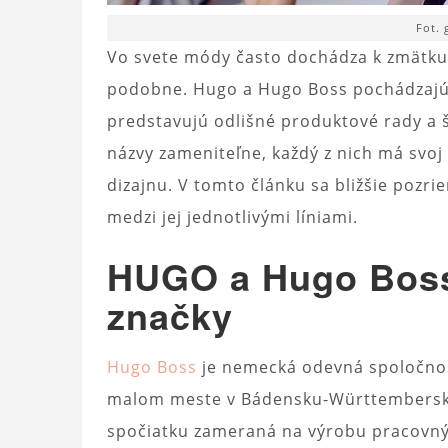
Fot.
Vo svete módy často dochádza k zmätku, 
podobne. Hugo a Hugo Boss pochádzaj
predstavujú odlišné produktové rady a št
názvy zameniteľne, každý z nich má svoj v
dizajnu. V tomto článku sa bližšie pozri
medzi jej jednotlivými líniami.
HUGO a Hugo Boss:
značky
Hugo Boss
je nemecká odevná spoločnosť
malom meste v Bádensku-Württembersku
spočiatku zameraná na výrobu pracovn