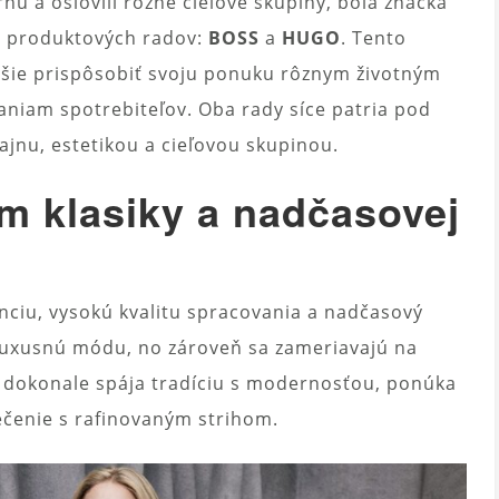
hu a oslovili rôzne cieľové skupiny, bola značka
h produktových radov:
BOSS
a
HUGO
. Tento
epšie prispôsobiť svoju ponuku rôznym životným
niam spotrebiteľov. Oba rady síce patria pod
zajnu, estetikou a cieľovou skupinou.
 klasiky a nadčasovej
anciu, vysokú kvalitu spracovania a nadčasový
ú luxusnú módu, no zároveň sa zameriavajú na
a dokonale spája tradíciu s modernosťou, ponúka
lečenie s rafinovaným strihom.