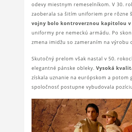
odevy miestnym remeselníkom. V 30. roko
zaoberala sa šitím uniforiem pre rôzne 
vojny bolo kontroverznou kapitolou v 
uniformy pre nemeckú armádu. Po skonče
zmena imidžu so zameraním na výrobu c
Skutočný prelom však nastal v 50. rokoc
elegantné pánske obleky.
Vysoká kvalit
získala uznanie na európskom a potom g
spoločnosť postupne vybudovala pozíci