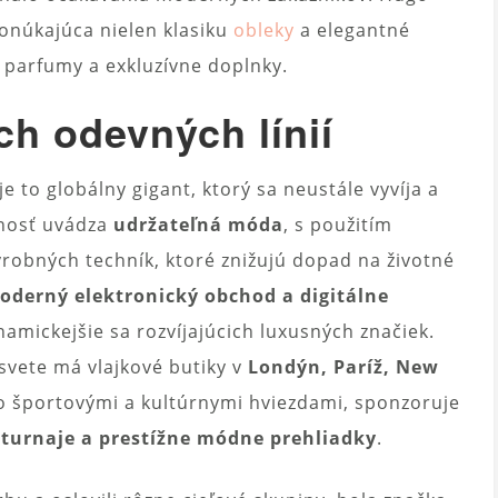
onúkajúca nielen klasiku
obleky
a elegantné
, parfumy a exkluzívne doplnky.
h odevných línií
e to globálny gigant, ktorý sa neustále vyvíja a
čnosť uvádza
udržateľná móda
, s použitím
robných techník, ktoré znižujú dopad na životné
oderný elektronický obchod a digitálne
ynamickejšie sa rozvíjajúcich luxusných značiek.
svete má vlajkové butiky v
Londýn, Paríž, New
o športovými a kultúrnymi hviezdami, sponzoruje
 turnaje a prestížne módne prehliadky
.