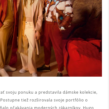
ovať svoju ponuku a predstavila dámske kolekcie,
ostupne tiež rozširovala svoje portfólio o
spĺňalo očakávania moderných zákazníkov. Hugo