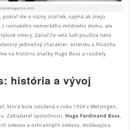
 graziamagazine.com
pokiaľ ide o názvy značiek, najmä ak znejú
ú z rovnakého nemeckého módneho domu, ale
ýlové smery. Zatiaľ čo veľa ľudí používa tieto
lastný jedinečný charakter, estetiku a filozofiu
eme na históriu značky Hugo Boss a rozdiely
 história a vývoj
, ktorá bola založená v roku 1924 v Metzingen,
. Zakladateľ spoločnosti,
Hugo Ferdinand Boss
,
ých odevov a ochranných odevov, dodávajúca