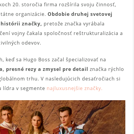
ch 20. storočia firma rozšírila svoju činnosť,
štátne organizácie.
Obdobie druhej svetovej
histórii značky,
pretože značka vyrábala
ní vojny čakala spoločnosť reštrukturalizácia a
ivilných odevov.
h, keď sa Hugo Boss začal špecializovať na
a, presné rezy a zmysel pre detail
značka rýchlo
lobálnom trhu. V nasledujúcich desaťročiach si
u lídra v segmente
najluxusnejšie značky.