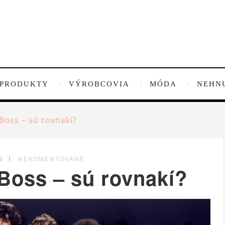
PRODUKTY
VÝROBCOVIA
MÓDA
NEHN
oss – sú rovnakí?
G
NEKOMENTOVANÉ
oss – sú rovnakí?