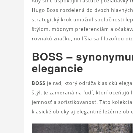
Aby sme uspokojili rastúce požiadavky tr
Hugo Boss rozdelená do dvoch hlavnýc
strategický krok umožnil spoločnosti l
štýlom, módnym preferenciám a očakáva
rovnakú značku, no líšia sa filozofiou di
BOSS – synonymum
elegancie
BOSS
je rad, ktorý odráža klasickú eleg
štýl. Je zameraná na ľudí, ktorí oceňuj
jemnosť a sofistikovanosť. Táto kolekci
klasické obleky aj elegantné ležérne ob