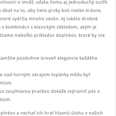
tlivosti o imidž, vďaka čomu aj jednoduchý outfit
dbať na to, aby tieto prvky boli nielen krásne,
, ktoré vydržia mnoho sezón. Aj takéto drobné
ä v kombinácii s klasickým základom, akým je
dzame niekoľko príkladov doplnkov, ktoré by ste
kamžite pozdvihne úroveň elegancie každého
ce nad horným okrajom topánky môžu byť
entom.
so zaujímavou prackou dokáže zvýrazniť pás a
átom.
doplnkov a nechať ich hrať hlavnú úlohu v našich