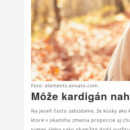
Foto: elements.envato.com.
Môže kardigán nah
Na jeseň často zabúdame, že kúsky ako 
ktoré v okamihu zmenia proporcie aj ch
sveter alebo sako okamžite dodá outfit