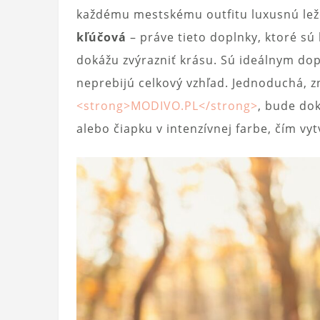
každému mestskému outfitu luxusnú le
kľúčová
– práve tieto doplnky, ktoré sú 
dokážu zvýrazniť krásu. Sú ideálnym do
neprebijú celkový vzhľad. Jednoduchá, 
<strong>MODIVO.PL</strong>
, bude do
alebo čiapku v intenzívnej farbe, čím vyt