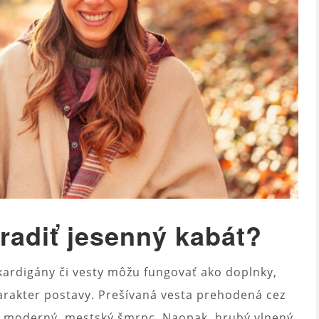
radiť jesenný kabát?
kardigány či vesty môžu fungovať ako doplnky,
arakter postavy. Prešívaná vesta prehodená cez
u moderný, mestský šmrnc. Naopak, hrubý vlnený