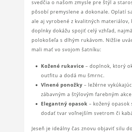
svedčia o našom zmysle pre štýl a staros
pôsobí premyslene a dokonale. Oplatí sa 
ale aj vyrobené z kvalitných materiálov
doplnky dokážu spojiť celý vzhľad, najm
polokošeľa s dlhým rukávom. Nižšie uvá
mali mať vo svojom šatníku:
Kožené rukavice
– doplnok, ktorý o
outfitu a dodá mu šmrnc.
Vlnené ponožky
– ležérne vykúkajú
zábavným a štýlovým farebným akc
Elegantný opasok
– kožený opasok 
dodať tvar voľnejším svetrom či kab
Jeseň je ideálny čas znovu objaviť silu 