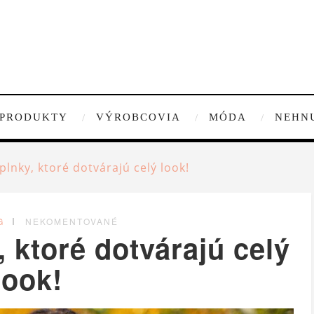
PRODUKTY
VÝROBCOVIA
MÓDA
NEHN
lnky, ktoré dotvárajú celý look!
G
NEKOMENTOVANÉ
 ktoré dotvárajú celý
look!