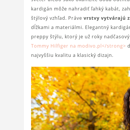
kardigán môže nahradiť ľahký kabát, zah
štýlový vzhľad. Práve
vrstvy vytvárajú 
dĺžkami a materiálmi. Elegantný kardig
preppy štýlu, ktorý je už roky nadčasový
Tommy Hilfiger na modivo.pl</strong>
d
najvyššiu kvalitu a klasický dizajn.