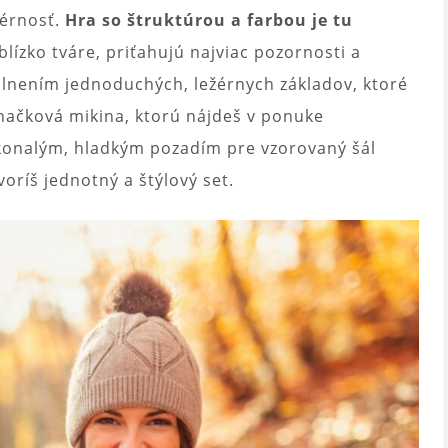
žérnosť.
Hra so štruktúrou a farbou je tu
blízko tváre, priťahujú najviac pozornosti a
plnením jednoduchých, ležérnych základov, ktoré
značková mikina, ktorú nájdeš v ponuke
konalým, hladkým pozadím pre vzorovaný šál
voríš jednotný a štýlový set.