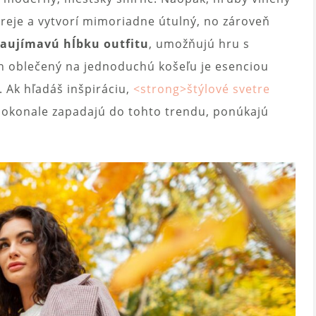
reje a vytvorí mimoriadne útulný, no zároveň
zaujímavú hĺbku outfitu
, umožňujú hru s
án oblečený na jednoduchú košeľu je esenciou
. Ak hľadáš inšpiráciu,
<strong>štýlové svetre
okonale zapadajú do tohto trendu, ponúkajú