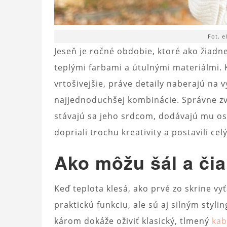
Fot. 
Jeseň je ročné obdobie, ktoré ako žiad
teplými farbami a útulnými materiálmi. 
vrtošivejšie, práve detaily naberajú na 
najjednoduchšej kombinácie. Správne zv
stávajú sa jeho srdcom, dodávajú mu osobi
dopriali trochu kreativity a postavili c
Ako môžu šál a čia
Keď teplota klesá, ako prvé zo skrine vy
praktickú funkciu, ale sú aj silným styl
károm dokáže oživiť klasický, tlmený
kab