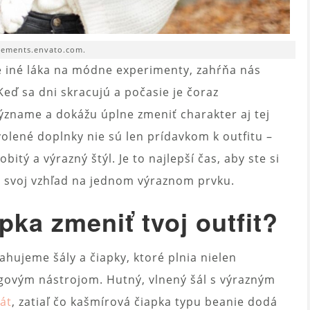
elements.envato.com.
ne iné láka na módne experimenty, zahŕňa nás
Keď sa dni skracujú a počasie je čoraz
význame a dokážu úplne zmeniť charakter aj tej
olené doplnky nie sú len prídavkom k outfitu –
tý a výrazný štýl. Je to najlepší čas, aby ste si
elý svoj vzhľad na jednom výraznom prvku.
pka zmeniť tvoj outfit?
ťahujeme šály a čiapky, ktoré plnia nielen
ingovým nástrojom. Hutný, vlnený šál s výrazným
át
, zatiaľ čo kašmírová čiapka typu beanie dodá