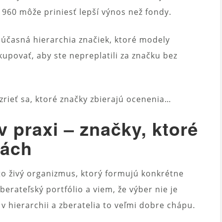
 1960 môže priniesť lepší výnos než fondy.
súčasná hierarchia značiek, ktoré modely
povať, aby ste nepreplatili za značku bez
ozrieť sa, ktoré značky zbierajú ocenenia…
v praxi – značky, ktoré
iách
 to živý organizmus, ktorý formujú konkrétne
erateľský portfólio a viem, že výber nie je
 hierarchii a zberatelia to veľmi dobre chápu.