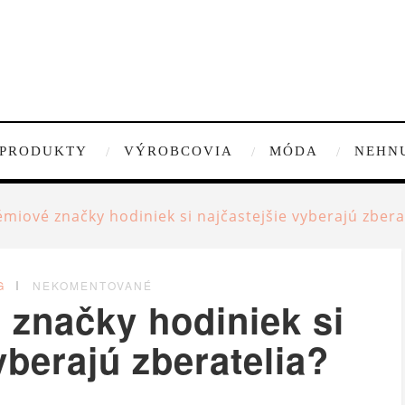
PRODUKTY
VÝROBCOVIA
MÓDA
NEHN
miové značky hodiniek si najčastejšie vyberajú zbera
G
NEKOMENTOVANÉ
 značky hodiniek si
yberajú zberatelia?