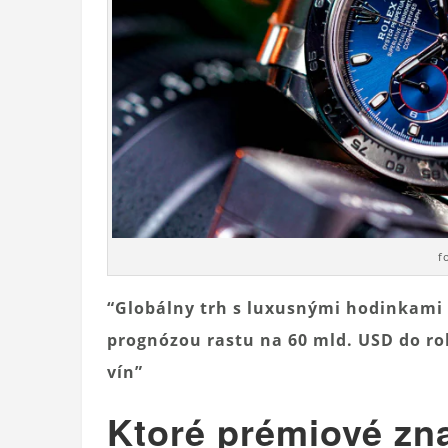
f
“Globálny trh s luxusnými hodinkami 
prognózou rastu na 60 mld. USD do roku
vín”
Ktoré prémiové zna