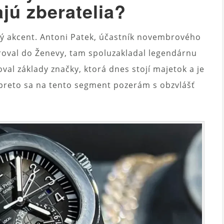
ajú zberatelia?
ký akcent. Antoni Patek, účastník novembrového
groval do Ženevy, tam spoluzakladal legendárnu
oval základy značky, ktorá dnes stojí majetok a je
preto sa na tento segment pozerám s obzvlášť