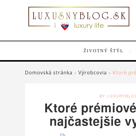
ŽIVOTNÝ ŠTÝL
Domovská stránka
»
Výrobcovia
»
Ktoré pré
BY LUXURYBLO
Ktoré prémiové
najčastejšie v