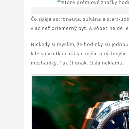
Čo spája astronauta, sultána a start-upi
viac než priemerný byt. A vôbec nejde l
Niekedy si myslím, že hodinky sú jedno
kde sa všetko robí lacnejšie a rýchlejši
mechaniky. Tak či onak, čísla neklamú.