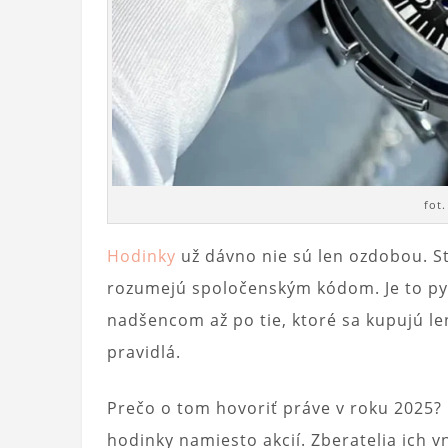
fot
Hodinky
už dávno nie sú len ozdobou. St
rozumejú spoločenským kódom. Je to py
nadšencom až po tie, ktoré sa kupujú l
pravidlá.
Prečo o tom hovoriť práve v roku 2025? 
hodinky namiesto akcií. Zberatelia ich 