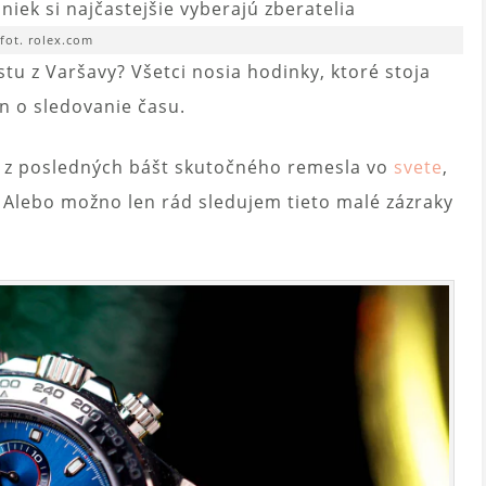
fot. rolex.com
stu z Varšavy? Všetci nosia hodinky, ktoré stoja
en o sledovanie času.
u z posledných bášt skutočného remesla vo
svete
,
e. Alebo možno len rád sledujem tieto malé zázraky