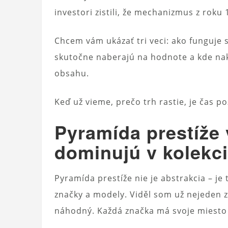
investori zistili, že mechanizmus z roku
Chcem vám ukázať tri veci: ako funguje 
skutočne naberajú na hodnote a kde naku
obsahu.
Keď už vieme, prečo trh rastie, je čas p
Pyramída prestíže 
dominujú v kolekc
Pyramída prestíže nie je abstrakcia – je
značky a modely. Viděl som už nejeden zb
náhodný. Každá značka má svoje miesto v