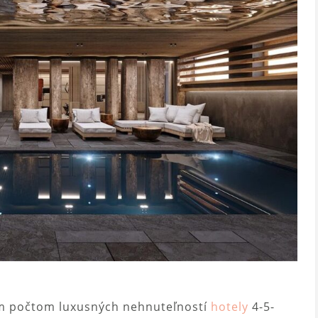
ým počtom luxusných nehnuteľností
hotely
4-5-