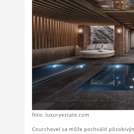
foto: luxuryestate.com
Courchevel sa môže pochváliť pôsobiv