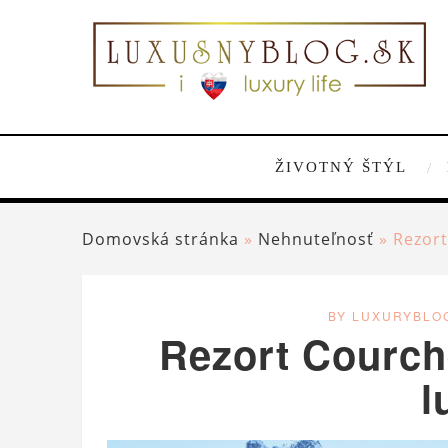
ŽIVOTNÝ ŠTÝL
Domovská stránka
»
Nehnuteľnosť
»
Rezor
BY LUXURYBLO
Rezort Courc
l