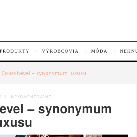
PRODUKTY
VÝROBCOVIA
MÓDA
NEHN
t Courchevel – synonymum luxusu
G
NEKOMENTOVANÉ
hevel – synonymum
uxusu