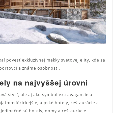
kal povesť exkluzívnej mekky svetovej elity, kde sa
 športovci a známe osobnosti.
ely na najvyššej úrovni
vá štvrť, ale aj ako symbol extravagancie a
ajatmosférickejšie, alpské hotely, reštaurácie a
. Jedinečné sú hotely, domy a reštaurácie