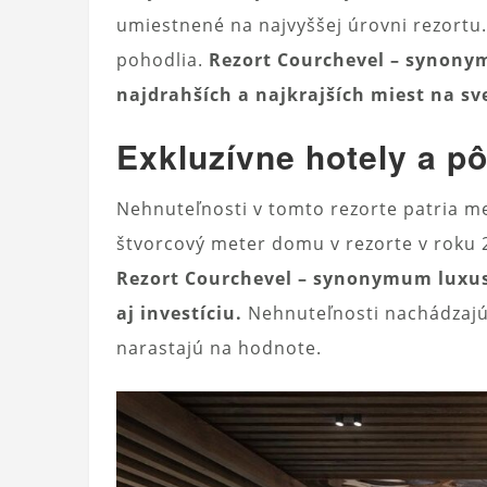
umiestnené na najvyššej úrovni rezortu.
pohodlia.
Rezort Courchevel – synonym
najdrahších a najkrajších miest na sv
Exkluzívne hotely a p
Nehnuteľnosti v tomto rezorte patria m
štvorcový meter domu v rezorte v roku 
Rezort Courchevel – synonymum luxusu
aj investíciu.
Nehnuteľnosti nachádzajúce
narastajú na hodnote.