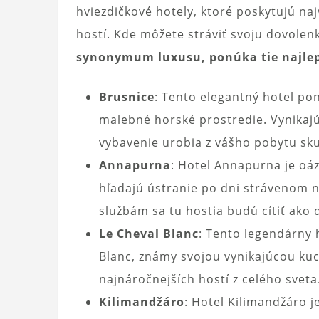
hviezdičkové hotely, ktoré poskytujú naj
hostí. Kde môžete stráviť svoju dovole
synonymum luxusu, ponúka tie najlepš
Brusnice
: Tento elegantný hotel po
malebné horské prostredie. Vynikajú
vybavenie urobia z vášho pobytu sku
Annapurna
: Hotel Annapurna je oáz
hľadajú ústranie po dni strávenom 
službám sa tu hostia budú cítiť ako
Le Cheval Blanc
: Tento legendárny 
Blanc, známy svojou vynikajúcou ku
najnáročnejších hostí z celého sveta
Kilimandžáro
: Hotel Kilimandžáro 