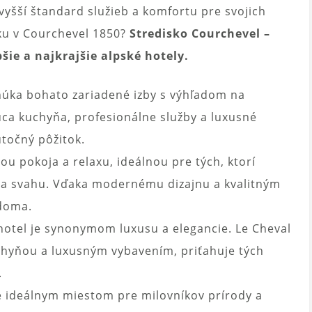
vyšší štandard služieb a komfortu pre svojich
nku v Courchevel 1850?
Stredisko Courchevel –
ie a najkrajšie alpské hotely.
núka bohato zariadené izby s výhľadom na
ca kuchyňa, profesionálne služby a luxusné
točný pôžitok.
ou pokoja a relaxu, ideálnou pre tých, ktorí
na svahu. Vďaka modernému dizajnu a kvalitným
 doma.
hotel je synonymom luxusu a elegancie. Le Cheval
chyňou a luxusným vybavením, priťahuje tých
.
je ideálnym miestom pre milovníkov prírody a