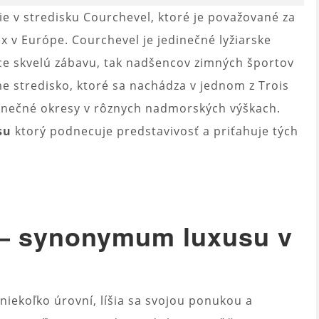
ie v stredisku Courchevel, ktoré je považované za
ex v Európe. Courchevel je jedinečné lyžiarske
úce skvelú zábavu, tak nadšencov zimných športov
e stredisko, ktoré sa nachádza v jednom z Trois
jedinečné okresy v rôznych nadmorských výškach.
su
ktorý podnecuje predstavivosť a priťahuje tých
 – synonymum luxusu v
niekoľko úrovní, líšia sa svojou ponukou a