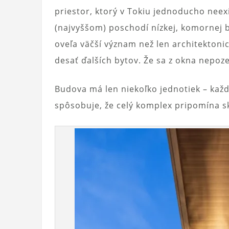
priestor, ktorý v Tokiu jednoducho neex
(najvyššom) poschodí nízkej, komornej b
oveľa väčší význam než len architektonic
desať ďalších bytov. Že sa z okna nepoz
Budova má len niekoľko jednotiek – každ
spôsobuje, že celý komplex pripomína 