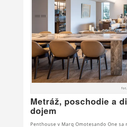
fot
Metráž, poschodie a di
dojem
Penthouse v Marq Omotesando One sa r