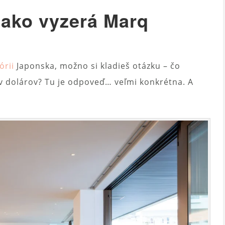
 ako vyzerá Marq
órii
Japonska, možno si kladieš otázku – čo
ov dolárov? Tu je odpoveď… veľmi konkrétna. A