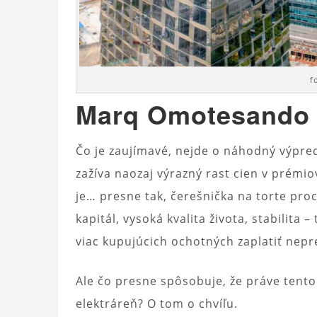
f
Marq Omotesando 
Čo je zaujímavé, nejde o náhodný výpr
zažíva naozaj výrazný rast cien v prémi
je… presne tak, čerešnička na torte proc
kapitál, vysoká kvalita života, stabilita
viac kupujúcich ochotných zaplatiť nepr
Ale čo presne spôsobuje, že práve tent
elektráreň? O tom o chvíľu.