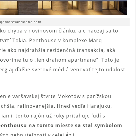
arqomotesandoone.com
 ako chyba v novinovom článku, ale naozaj sa to
h štvrtí Tokia. Penthouse v komplexe Marq
ie ako najdrahšia rezidenčná transakcia, aká
hovoríme tu o „len drahom apartmáne“. Toto je
erg aj ďalšie svetové médiá venovať tejto udalosti
enie varšavskej štvrte Mokotów s parížskou
ichšia, rafinovanejšia. Hneď vedľa Harajuku,
ami, tento rajón už roky priťahuje ľudí s
penthousu na tomto mieste sa stal symbolom
ch nehnuteľností v celej Ázii.