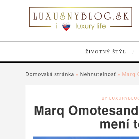
ŽIVOTNÝ ŠTÝL
Domovská stránka
»
Nehnuteľnosť
»
Marq O
BY LUXURYBLO
Marq Omotesando
mení t