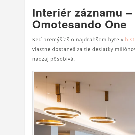
Interiér záznamu –
Omotesando One
Keď premýšľaš o najdrahšom byte v
hist
vlastne dostaneš za tie desiatky milión
naozaj pôsobivá.