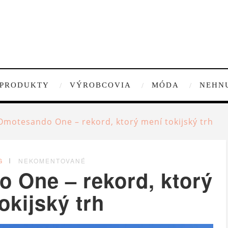
PRODUKTY
VÝROBCOVIA
MÓDA
NEHN
motesando One – rekord, ktorý mení tokijský trh
G
NEKOMENTOVANÉ
 One – rekord, ktorý
okijský trh