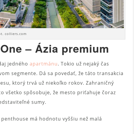
ot. colliers.com
One – Ázia premium
edaj jedného
apartmánu
. Tokio už nejaký čas
ovom segmente. Dá sa povedať, že táto transakcia
esu, ktorý trvá už niekoľko rokov. Zahraničný
 – to všetko spôsobuje, že mesto priťahuje čoraz
edstaviteľné sumy.
o penthouse má hodnotu vyššiu než malá