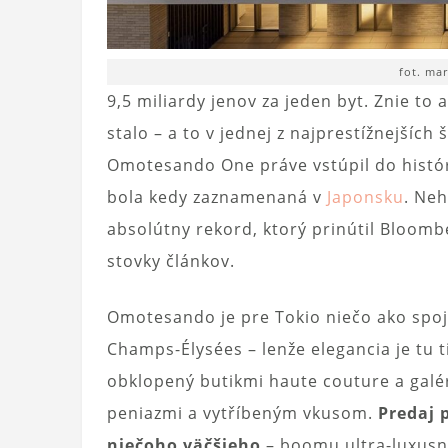
fot. m
9,5 miliardy jenov za jeden byt. Znie to
stalo – a to v jednej z najprestížnejšíc
Omotesando One práve vstúpil do histór
bola kedy zaznamenaná v
Japonsku
. Ne
absolútny rekord, ktorý prinútil Bloomb
stovky článkov.
Omotesando je pre Tokio niečo ako spoj
Champs-Élysées – lenže elegancia je tu t
obklopený butikmi haute couture a galéri
peniazmi a vytříbeným vkusom.
Predaj 
niečoho väčšieho
– boomu ultra-luxusný