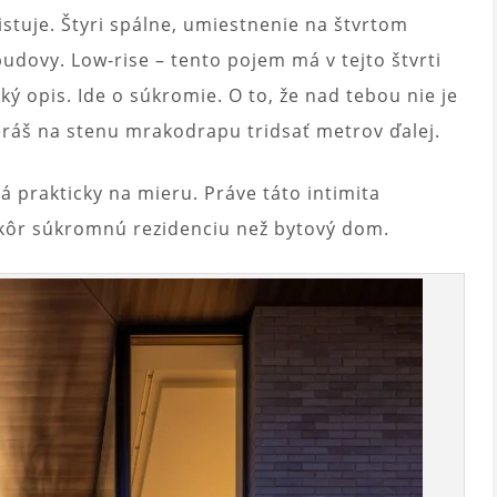
istuje. Štyri spálne, umiestnenie na štvrtom
udovy. Low-rise – tento pojem má v tejto štvrti
ký opis. Ide o súkromie. O to, že nad tebou nie je
eráš na stenu mrakodrapu tridsať metrov ďalej.
á prakticky na mieru. Práve táto intimita
skôr súkromnú rezidenciu než bytový dom.