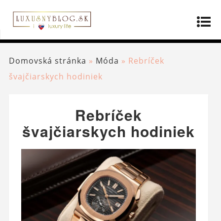
Domovská stránka
»
Móda
»
Rebríček
švajčiarskych hodiniek
Rebríček
švajčiarskych hodiniek