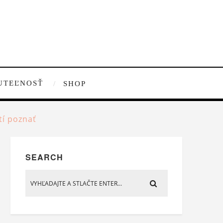
UTEĽNOSŤ
SHOP
tí poznať
SEARCH