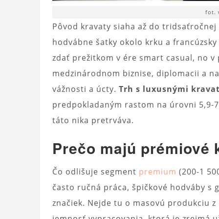
fot.
Pôvod kravaty siaha až do tridsaťročnej 
hodvábne šatky okolo krku a francúzsky 
zdať prežitkom v ére smart casual, no v
medzinárodnom biznise, diplomacii a na
vážnosti a úcty.
Trh s luxusnými krava
predpokladaným rastom na úrovni 5,9-7,
táto nika pretrváva.
Prečo majú prémiové 
Čo odlišuje segment
premium
(200-1 50
často ručná práca, špičkové hodváby s 
značiek. Nejde tu o masovú produkciu z o
jemnosť vypracovania, ktorá je zrejmá u