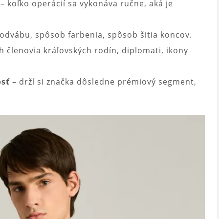
– koľko operácií sa vykonáva ručne, aká je
odvábu, spôsob farbenia, spôsob šitia koncov.
h členovia kráľovských rodín, diplomati, ikony
osť
– drží si značka dôsledne prémiový segment,