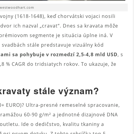
 westwoodhart.com
vojny (1618-1648), keď chorvátski vojaci nosili
dvor ich nazval „cravat“. Dnes sa kravata môže
 prémiovom segmente je situácia úplne iná. V
 svadbách stále predstavuje vizuálny kód
tami sa pohybuje v rozmedzí 2,5-4,8 mld USD
, s
8 % CAGR do tridsiatych rokov. To ukazuje, že
kravaty stále význam?
0+ EURO)? Ultra-presné remeselné spracovanie,
gramážou 60-90 g/m² a jednotné dizajnové DNA
utletu. Ide o dedičstvo, kvalitu tkaniny a
ž pri prvom dotyku. Z tohto rebríčka top 5