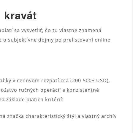
 kravát
 oplatí sa vysvetliť, čo tu vlastne znamená
 o subjektívne dojmy po prelistovaní online
bky v cenovom rozpätí cca (200-500+ USD),
nožstvo ručných operácií a konzistentné
 základe piatich kritérií:
á značka charakteristický štýl a vlastný archív