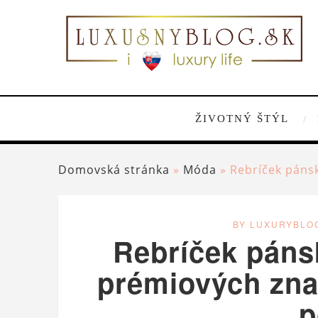
ŽIVOTNÝ ŠTÝL
Domovská stránka
»
Móda
»
Rebríček pánsk
BY LUXURYBLO
Rebríček pánsk
prémiových znač
p