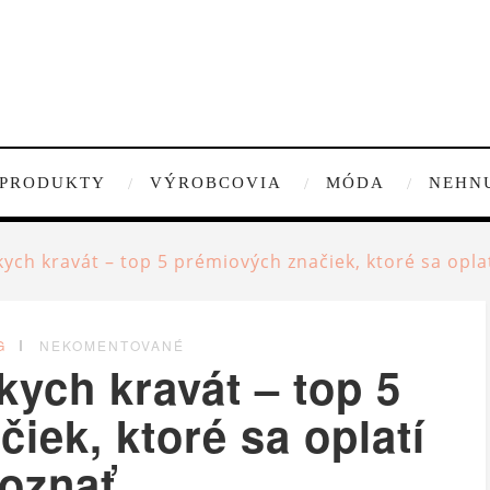
PRODUKTY
VÝROBCOVIA
MÓDA
NEHN
ych kravát – top 5 prémiových značiek, ktoré sa opla
G
NEKOMENTOVANÉ
ych kravát – top 5
iek, ktoré sa oplatí
oznať