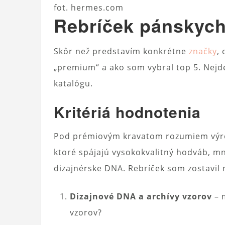
fot. hermes.com
Rebríček pánskych
Skôr než predstavím konkrétne
značky
,
„premium“ a ako som vybral top 5. Nejde
katalógu.
Kritériá hodnotenia
Pod prémiovým kravatom rozumiem výro
ktoré spájajú vysokokvalitný hodváb, m
dizajnérske DNA. Rebríček som zostavil na
Dizajnové DNA a archívy vzorov
– m
vzorov?