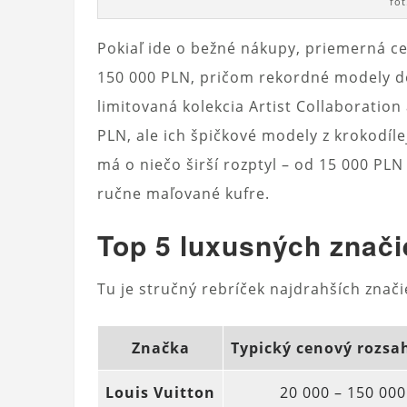
fo
Pokiaľ ide o bežné nákupy, priemerná c
150 000 PLN, pričom rekordné modely dos
limitovaná kolekcia Artist Collaboratio
PLN, ale ich špičkové modely z krokodíle
má o niečo širší rozptyl – od 15 000 PL
ručne maľované kufre.
Top 5 luxusných znači
Tu je stručný rebríček najdrahších znač
Značka
Typický cenový rozsah
Louis Vuitton
20 000 – 150 000