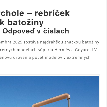
rchole – rebríček
k batožiny
? Odpoveď v číslach
cembra 2025 zostáva najdrahšou značkou batožiny
krétnych modeloch súperia Hermès a Goyard. LV
 cenovú úroveň a počet modelov v extrémnych