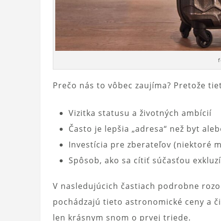
f
Prečo nás to vôbec zaujíma? Pretože tiet
Vizitka statusu a životných ambícií
Často je lepšia „adresa“ než byt ale
Investícia pre zberateľov (niektoré 
Spôsob, ako sa cítiť súčasťou exkluz
V nasledujúcich častiach podrobne rozo
pochádzajú tieto astronomické ceny a či
len krásnym snom o prvej triede.