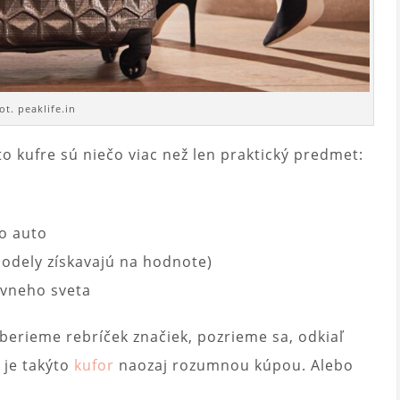
ot. peaklife.in
o kufre sú niečo viac než len praktický predmet:
bo auto
modely získavajú na hodnote)
ívneho sveta
berieme rebríček značiek, pozrieme sa, odkiaľ
 je takýto
kufor
naozaj rozumnou kúpou. Alebo