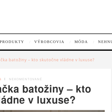
PRODUKTY
VÝROBCOVIA
MÓDA
NEHN
čka batožiny – kto skutočne vládne v luxuse?
G
NEKOMENTOVANÉ
čka batožiny – kto
ládne v luxuse?