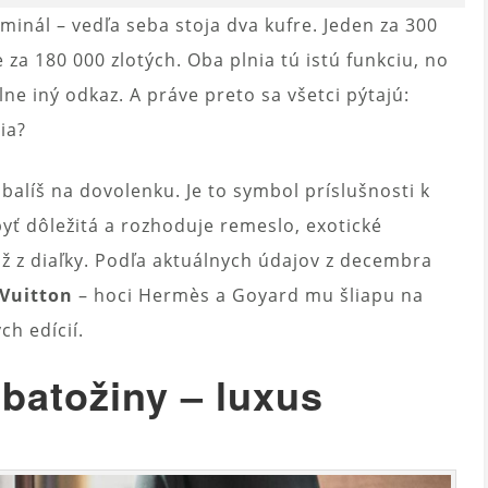
rminál – vedľa seba stoja dva kufre. Jeden za 300
e za 180 000 zlotých. Oba plnia tú istú funkciu, no
ne iný odkaz. A práve preto sa všetci pýtajú:
ia?
 balíš na dovolenku. Je to symbol príslušnosti k
byť dôležitá a rozhoduje remeslo, exotické
už z diaľky. Podľa aktuálnych údajov z decembra
 Vuitton
– hoci Hermès a Goyard mu šliapu na
ch edícií.
batožiny – luxus