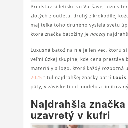
Predstav si letisko vo Varšave, biznis te
zlotých z outletu, druhý z krokodílej kož
majiteľka toho druhého vysiela svetu úpl
ktorá značka batožiny je
naozaj
najdrahš
Luxusná batožina nie je len vec, ktorú si
veľmi úzkej skupine, kde cena prestáva 
materiály a logo, ktoré každý rozpozná 
2025
titul najdrahšej značky patrí
Louis
päty, v závislosti od modelu a limitovaný
Najdrahšia značka 
uzavretý v kufri