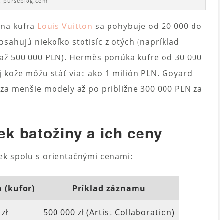
t. purseblog.com
ena kufra
Louis Vuitton
sa pohybuje od 20 000 do
ahujú niekoľko stotisíc zlotých (napríklad
n až 500 000 PLN). Hermès ponúka kufre od 30 000
j kože môžu stáť viac ako 1 milión PLN. Goyard
N za menšie modely až po približne 300 000 PLN za
ek batožiny a ich ceny
iek spolu s orientačnými cenami:
 (kufor)
Príklad záznamu
 zł
500 000 zł (Artist Collaboration)